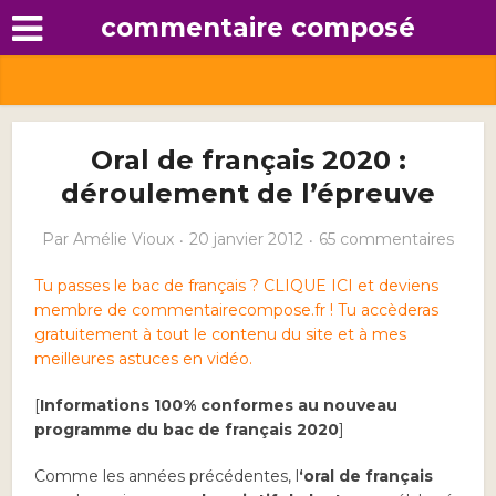
commentaire composé
Oral de français 2020 :
déroulement de l’épreuve
Par
Amélie Vioux
20 janvier 2012
65 commentaires
Tu passes le bac de français ? CLIQUE ICI et deviens
membre de commentairecompose.fr ! Tu accèderas
gratuitement à tout le contenu du site et à mes
meilleures astuces en vidéo.
[
Informations 100% conformes
au nouveau
programme du bac de français 2020
]
Comme les années précédentes, l
‘oral de français