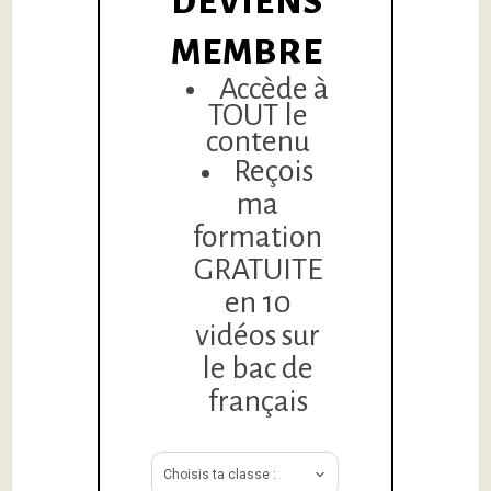
DEVIENS
MEMBRE
Accède à
TOUT le
contenu
Reçois
ma
formation
GRATUITE
en 10
vidéos sur
le bac de
français
Choisis ta classe :