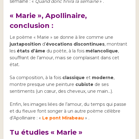
semaine : «
Quand donc finira la semaine
» .
« Marie », Apollinaire,
conclusion :
Le poème « Marie » se donne à lire comme une
juxtaposition
d’
évocations
discontinues
, montrant
les
états d’âme
du poète, à la fois
mélancolique
,
souffrant de l’amour, mais se complaisant dans cet
état.
Sa composition, à la fois
classique
et
moderne
,
montre presque une peinture
cubiste
de ses
sentiments (un cœur, des cheveux, une main…).
Enfin, les images liées de l’amour, du temps qui passe
et du fleuve font songer à un autre poème célèbre
d’Apollinaire : «
Le pont Mirabeau
» .
Tu étudies « Marie »