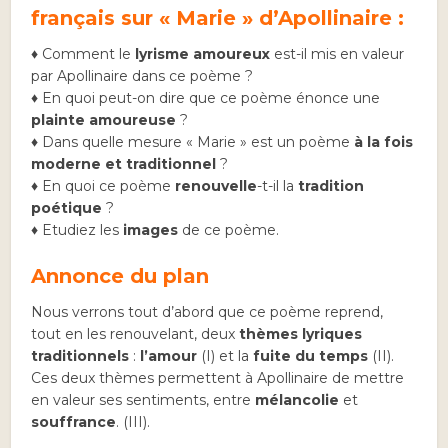
français sur « Marie » d’Apollinaire :
♦ Comment le
lyrisme amoureux
est-il mis en valeur
par Apollinaire dans ce poème ?
♦ En quoi peut-on dire que ce poème énonce une
plainte amoureuse
?
♦ Dans quelle mesure « Marie » est un poème
à la fois
moderne et traditionnel
?
♦ En quoi ce poème
renouvelle
-t-il la
tradition
poétique
?
♦ Etudiez les
images
de ce poème.
Annonce du plan
Nous verrons tout d’abord que ce poème reprend,
tout en les renouvelant, deux
thèmes lyriques
traditionnels
:
l’amour
(I) et la
fuite du temps
(II).
Ces deux thèmes permettent à Apollinaire de mettre
en valeur ses sentiments, entre
mélancolie
et
souffrance
. (III).