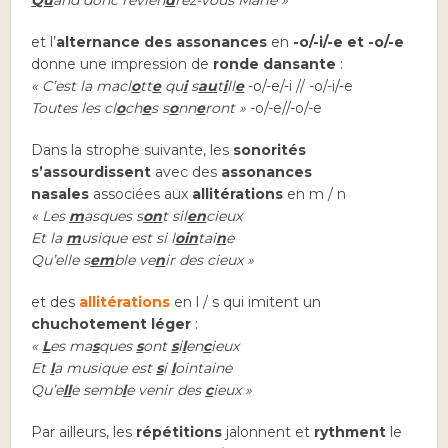
Qu
and donc revien
d
rez-vous Marie »
et l’
alternance des assonances
en
-o/-i/-e et -o/-e
donne une impression de
ronde dansante
:
« C’est la macl
o
tt
e
qu
i
s
au
t
i
ll
e
-o/-e/-i // -o/-i/-e
Toutes les cl
o
ch
e
s s
o
nn
e
ront »
-o/-e//-o/-e
Dans la strophe suivante, les
sonorités
s’assourdissent
avec des
assonances
nasales
associées aux
allitérations
en m / n
« Les
m
asques s
on
t sil
en
cieux
Et la
m
usique est si l
oin
tai
n
e
Qu’elle s
em
ble ve
n
ir des cieux »
et des
allitérations
en l / s qui imitent un
chuchotement léger
:
«
L
es ma
s
ques
s
ont
s
i
l
en
c
ieux
Et
l
a musique est
s
i
l
ointaine
Qu’e
ll
e semb
l
e venir des
c
ieux »
Par ailleurs, les
répétitions
jalonnent et
rythment
le