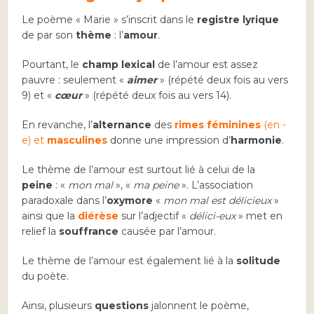
Le poème « Marie » s’inscrit dans le
registre lyrique
de par son
thème
: l’
amour
.
Pourtant, le
champ lexical
de l’amour est assez
pauvre : seulement «
aimer
» (répété deux fois au vers
9) et «
cœur
» (répété deux fois au vers 14).
En revanche, l’
alternance
des
rimes féminines
(en -
e) et
masculines
donne une impression d’
harmonie
.
Le thème de l’amour est surtout lié à celui de la
peine
: «
mon mal
», «
ma peine
». L’association
paradoxale dans l’
oxymore
«
mon mal est délicieux
»
ainsi que la
diérèse
sur l’adjectif «
délici-eux
» met en
relief la
souffrance
causée par l’amour.
Le thème de l’amour est également lié à la
solitude
du poète.
Ainsi, plusieurs
questions
jalonnent le poème,