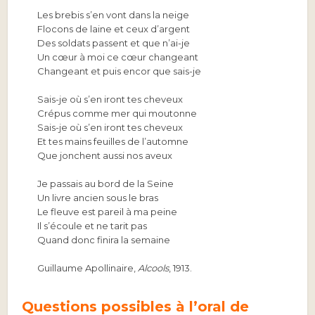
Les brebis s’en vont dans la neige
Flocons de laine et ceux d’argent
Des soldats passent et que n’ai-je
Un cœur à moi ce cœur changeant
Changeant et puis encor que sais-je
Sais-je où s’en iront tes cheveux
Crépus comme mer qui moutonne
Sais-je où s’en iront tes cheveux
Et tes mains feuilles de l’automne
Que jonchent aussi nos aveux
Je passais au bord de la Seine
Un livre ancien sous le bras
Le fleuve est pareil à ma peine
Il s’écoule et ne tarit pas
Quand donc finira la semaine
Guillaume Apollinaire,
Alcools
, 1913.
Questions possibles à l’oral de