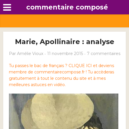
commentaire composé
Marie, Apollinaire : analyse
Par
Amélie Vioux
11 novembre 2015
7 commentaires
Tu passes le bac de français ? CLIQUE ICI et deviens
membre de commentairecompose.fr ! Tu accèderas
gratuitement à tout le contenu du site et à mes
meilleures astuces en vidéo.