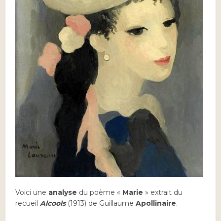
Voici une
analyse
du poème «
Marie
» extrait du
recueil
Alcools
(1913) de Guillaume
Apollinaire
.