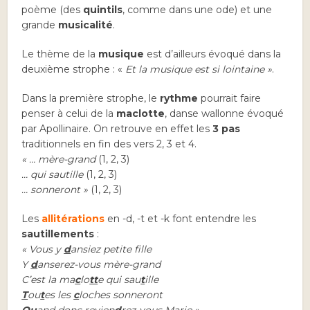
poème (des
quintils
, comme dans une ode) et une
grande
musicalité
.
Le thème de la
musique
est d’ailleurs évoqué dans la
deuxième strophe : «
Et la musique est si lointaine »
.
Dans la première strophe, le
rythme
pourrait faire
penser à celui de la
maclotte
, danse wallonne évoqué
par Apollinaire. On retrouve en effet les
3 pas
traditionnels en fin des vers 2, 3 et 4.
« … mère-grand
(1, 2, 3)
… qui sautille
(1, 2, 3)
… sonneront »
(1, 2, 3)
Les
allitérations
en -d, -t et -k font entendre les
sautillements
:
« Vous y
d
ansiez petite fille
Y
d
anserez-vous mère-grand
C’est la ma
c
lo
tt
e qui sau
t
ille
T
ou
t
es les
c
loches sonneront