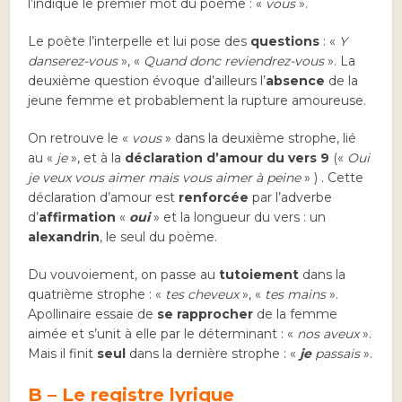
l’indique le premier mot du poème : «
vous
».
Le poète l’interpelle et lui pose des
questions
: «
Y
danserez-vous
», «
Quand donc reviendrez-vous
». La
deuxième question évoque d’ailleurs l’
absence
de la
jeune femme et probablement la rupture amoureuse.
On retrouve le «
vous
» dans la deuxième strophe, lié
au «
je
», et à la
déclaration d’amour du vers 9
(«
Oui
je veux vous aimer mais vous aimer à peine
» ) . Cette
déclaration d’amour est
renforcée
par l’adverbe
d’
affirmation
«
oui
» et la longueur du vers : un
alexandrin
, le seul du poème.
Du vouvoiement, on passe au
tutoiement
dans la
quatrième strophe : «
tes cheveux
», «
tes mains
»
.
Apollinaire essaie de
se rapprocher
de la femme
aimée et s’unit à elle par le déterminant : «
nos aveux
».
Mais il finit
seul
dans la dernière strophe : «
je
passais
».
B – Le registre lyrique