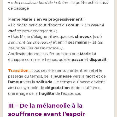
♦ «
Je passais au bord de la Seine
: le poète est lui aussi
de passage
Même
Marie s’en va progressivement
:
♦ Le poète parle tout d’abord du
cœur
: «
Un
cœur à
moi
ce cœur changeant »
;
♦ Puis Marie s’éloigne : il évoque ses
cheveux
(«
où
s’en iront tes cheveux »)
et enfin ses
mains
(«
Et tes
mains feuilles de l’automne »)
.
Apollinaire donne ainsi l’impression que
Marie
lui
échappe comme le temps, qu’elle
passe
et
disparaît
.
Transition :
Tous ces éléments mettent en relief le
passage du temps, de la
jeunesse
vers la
mort
et de
l’
amour
vers la
solitude
. Le temps qui passe devient
ainsi un symbole de
dégradation
et de souffrance,
une image de la
fragilité
de l’existence.
III – De la mélancolie à la
souffrance avant l’espoir