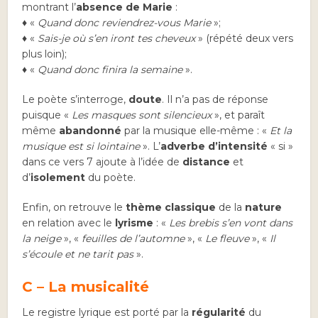
montrant l’
absence de Marie
:
♦ «
Quand donc reviendrez-vous Marie
»;
♦ «
Sais-je où s’en iront tes cheveux
» (répété deux vers
plus loin);
♦ «
Quand donc finira la semaine
».
Le poète s’interroge,
doute
. Il n’a pas de réponse
puisque «
Les masques sont silencieux
», et paraît
même
abandonné
par la musique elle-même : «
Et la
musique est si lointaine
». L’
adverbe d’intensité
« si »
dans ce vers 7 ajoute à l’idée de
distance
et
d’
isolement
du poète.
Enfin, on retrouve le
thème classique
de la
nature
en relation avec le
lyrisme
: «
Les brebis s’en vont dans
la neige
», «
feuilles de l’automne
», «
Le fleuve
», «
Il
s’écoule et ne tarit pas
».
C – La musicalité
Le registre lyrique est porté par la
régularité
du