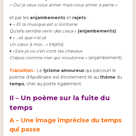
« Oui je veux vous aimer mais vous aimer à peine »
et par les
enjambements
et
rejets
:
♦ « Et la musique est si lointaine
Qu’elle semble venir des cieux
»
(enjambements)
♦ « …et que n’ai-je
Un cœur à moi… »
(rejets)
♦ «Sais-je où s’en iront tes cheveux
Crépus comme mer qui moutonne »
(enjambement)
Transition :
Le
lyrisme amoureux
qui parcourt le
poème d’Apollinaire est étroitement lié au
thème
du
temps
, cher au poète également.
II – Un poème sur la fuite du
temps
A – Une image imprécise du temps
qui passe