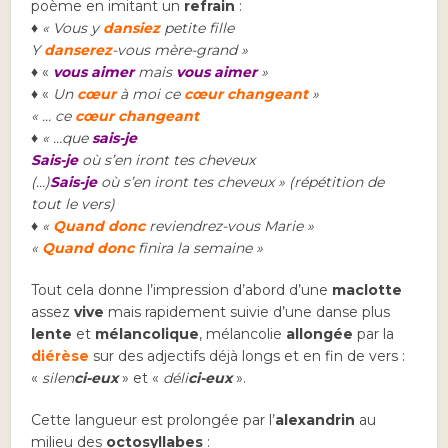
poème en imitant un
refrain
:
♦ « Vous y
dansiez
petite fille
Y
danserez
-vous mère-grand »
♦ «
vous aimer
mais
vous aimer
»
♦ «
Un
cœur
à moi ce
cœur changeant
»
« … ce
cœur changeant
♦ « …
que
sais-je
Sais-je
où s’en iront tes cheveux
(…)
Sais-je
où s’en iront tes cheveux » (répétition de
tout le vers)
♦ «
Quand donc
reviendrez-vous Marie »
«
Quand donc
finira la semaine »
Tout cela donne l’impression d’abord d’une
maclotte
assez
vive
mais rapidement suivie d’une danse plus
lente
et
mélancolique
, mélancolie
allongée
par la
diérèse
sur des adjectifs déjà longs et en fin de vers :
«
silen
ci-eux
» et «
déli
ci-eux
».
Cette langueur est prolongée par l’
alexandrin
au
milieu des
octosyllabes
: