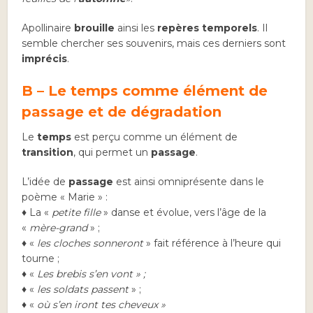
Apollinaire
brouille
ainsi les
repères temporels
. Il
semble chercher ses souvenirs, mais ces derniers sont
imprécis
.
B – Le temps comme élément de
passage et de dégradation
Le
temps
est perçu comme un élément de
transition
, qui permet un
passage
.
L’idée de
passage
est ainsi omniprésente dans le
poème « Marie » :
♦ La «
petite fille
» danse et évolue, vers l’âge de la
«
mère-grand
» ;
♦ «
les cloches sonneront
» fait référence à l’heure qui
tourne ;
♦ «
Les brebis s’en vont » ;
♦
«
les soldats passent
» ;
♦ «
où s’en iront tes cheveux »