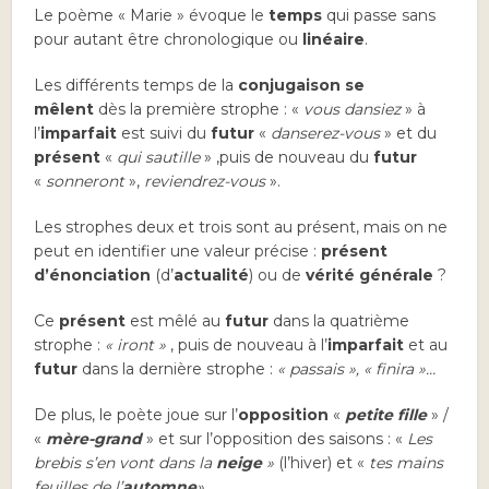
Le poème « Marie » évoque le
temps
qui passe sans
pour autant être chronologique ou
linéaire
.
Les différents temps de la
conjugaison se
mêlent
dès la première strophe : «
vous dansiez
» à
l’
imparfait
est suivi du
futur
«
danserez-vous
» et du
présent
«
qui sautille
» ,puis de nouveau du
futur
«
sonneront
»,
reviendrez-vous
».
Les strophes deux et trois sont au présent, mais on ne
peut en identifier une valeur précise :
présent
d’énonciation
(d’
actualité
) ou de
vérité générale
?
Ce
présent
est mêlé au
futur
dans la quatrième
strophe :
« iront »
, puis de nouveau à l’
imparfait
et au
futur
dans la dernière strophe :
« passais », « finira »…
De plus, le poète joue sur l’
opposition
«
petite fille
» /
«
mère-grand
» et sur l’opposition des saisons : «
Les
brebis s’en vont dans la
neige
»
(l’hiver) et «
tes mains
feuilles de l’
automne
»
.