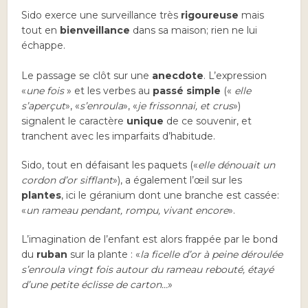
Sido exerce une surveillance très
rigoureuse
mais
tout en
bienveillance
dans sa maison; rien ne lui
échappe.
Le passage se clôt sur une
anecdote
. L’expression
«
une fois
» et les verbes au
passé simple
(«
elle
s’aperçut
», «
s’enroula
», «
je frissonnai, et crus
»)
signalent le caractère
unique
de ce souvenir, et
tranchent avec les imparfaits d’habitude.
Sido, tout en défaisant les paquets («
elle dénouait un
cordon d’or sifflant
»), a également l’œil sur les
plantes
, ici le géranium dont une branche est cassée:
«
un rameau pendant, rompu, vivant encore
».
L’imagination de l’enfant est alors frappée par le bond
du
ruban
sur la plante : «
la ficelle d’or à peine déroulée
s’enroula vingt fois autour du rameau rebouté, étayé
d’une petite éclisse de carton…
»