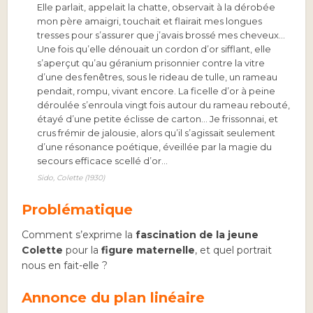
Elle parlait, appelait la chatte, observait à la dérobée
mon père amaigri, touchait et flairait mes longues
tresses pour s’assurer que j’avais brossé mes cheveux…
Une fois qu’elle dénouait un cordon d’or sifflant, elle
s’aperçut qu’au géranium prisonnier contre la vitre
d’une des fenêtres, sous le rideau de tulle, un rameau
pendait, rompu, vivant encore. La ficelle d’or à peine
déroulée s’enroula vingt fois autour du rameau rebouté,
étayé d’une petite éclisse de carton… Je frissonnai, et
crus frémir de jalousie, alors qu’il s’agissait seulement
d’une résonance poétique, éveillée par la magie du
secours efficace scellé d’or…
Sido, Colette (1930)
Problématique
Comment s’exprime la
fascination de la jeune
Colette
pour la
figure maternelle
, et quel portrait
nous en fait-elle ?
Annonce du plan linéaire