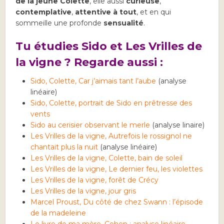
de la jeune Colette
, elle aussi
curieuse
,
contemplative
,
attentive à tout
, et en qui
sommeille une profonde
sensualité
.
Tu étudies Sido et Les Vrilles de
la vigne ? Regarde aussi :
Sido, Colette, Car j’aimais tant l’aube
(analyse
linéaire)
Sido, Colette, portrait de Sido en prêtresse des
vents
Sido au cerisier observant le merle
(analyse linaire)
Les Vrilles de la vigne, Autrefois le rossignol ne
chantait plus la nuit
(analyse linéaire)
Les Vrilles de la vigne, Colette, bain de soleil
Les Vrilles de la vigne, Le dernier feu, les violettes
Les Vrilles de la vigne, forêt de Crécy
Les Vrilles de la vigne, jour gris
Marcel Proust, Du côté de chez Swann : l’épisode
de la madeleine