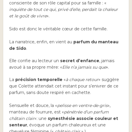
consciente de son rôle capital pour sa famille : «
inquiète de tout ce qui, privé d’elle, perdait la chaleur
et le goût de vivre
».
Sido est donc le véritable cœur de cette famille.
La narratrice, enfin, en vient au
parfum du manteau
de Sido
.
Elle confie au lecteur un
secret d’enfance
, jamais
avoué à sa propre mère: «
Elle n’a jamais su que
».
La
précision temporelle
«
à chaque retour
» suggère
que Colette attendait cet instant pour s’enivrer de ce
parfum, sans doute respiré en cachette.
Sensuelle et douce, la «
pelisse en ventre-de-gris
»,
manteau de fourrure, est «
pénétrée d’un parfum
châtain clair
»: une
synesthésie associe couleur et
senteur
, évoque un parfum chaleureux et une
chevelure féminine («
châtain clair
» ).