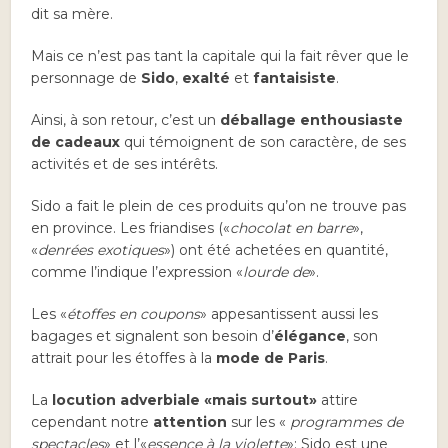
dit sa mère.
Mais ce n’est pas tant la capitale qui la fait rêver que le
personnage de
Sido
,
exalté
et
fantaisiste
.
Ainsi, à son retour, c’est un
déballage enthousiaste
de cadeaux
qui témoignent de son caractère, de ses
activités et de ses intérêts.
Sido a fait le plein de ces produits qu’on ne trouve pas
en province. Les friandises («
chocolat en barre
»,
«
denrées exotiques
») ont été achetées en quantité,
comme l’indique l’expression «
lourde de
».
Les «
étoffes en coupons
» appesantissent aussi les
bagages et signalent son besoin d’
élégance
, son
attrait pour les étoffes à la
mode de Paris
.
La
locution adverbiale «mais surtout»
attire
cependant notre
attention
sur les «
programmes de
spectacles
» et l’«
essence à la violette
»: Sido est une