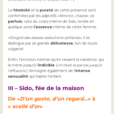
La
féminité
et la
pureté
de cette présence sont
confirmées par les adjectifs «
féminin, chaste
»: ce
parfum
, celui du corps même de Sido, recèle en
quelque sorte
l’essence
même de cette femme.
«
Éloigné des basses séductions axillaires
», il se
distingue par sa grande
délicatesse
, loin de toute
vulgarité.
Enfin, l’émotion intense qu’en ressent la narratrice, qui
la mène jusqu’à l’
indicible
(«
m’ôtait la parole jusqu’à
l’effusion
»), témoigne également de l’
intense
sensualité
qui habite l’enfant.
III – Sido, fée de la maison
De «
D’un geste, d’un regard…
» à
«
scellé d’or
«