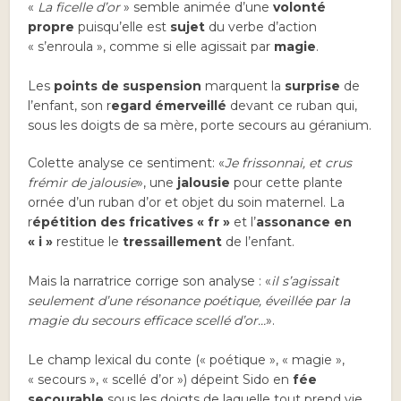
«
La ficelle d’or
» semble animée d’une
volonté
propre
puisqu’elle est
sujet
du verbe d’action
« s’enroula », comme si elle agissait par
magie
.
Les
points de suspension
marquent la
surprise
de
l’enfant, son r
egard émerveillé
devant ce ruban qui,
sous les doigts de sa mère, porte secours au géranium.
Colette analyse ce sentiment: «
Je frissonnai, et crus
frémir de jalousie
», une
jalousie
pour cette plante
ornée d’un ruban d’or et objet du soin maternel. La
r
épétition des fricatives « fr »
et l’
assonance en
« i »
restitue le
tressaillement
de l’enfant.
Mais la narratrice corrige son analyse : «
il s’agissait
seulement d’une résonance poétique, éveillée par la
magie du secours efficace scellé d’or…
».
Le champ lexical du conte (« poétique », « magie »,
« secours », « scellé d’or ») dépeint Sido en
fée
secourable
sous les doigts de laquelle tout prend vie.