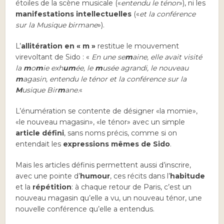
étoiles de la scène musicale («
entendu le ténor
»), ni les
manifestations intellectuelles
(«
et la conférence
sur la Musique birmane
»).
L’
allitération en « m »
restitue le mouvement
virevoltant de Sido : «
En une se
m
aine, elle avait visité
la
m
o
m
ie exh
um
ée, le
m
usée agrandi, le nouveau
m
agasin, entendu le ténor et la conférence sur la
M
usique Bir
m
ane.
«
L’énumération se contente de désigner «la momie»,
«le nouveau magasin», «le ténor» avec un simple
article défini
, sans noms précis, comme si on
entendait les
expressions mêmes de Sido
.
Mais les articles définis permettent aussi d’inscrire,
avec une pointe d’
humour
, ces récits dans l’
habitude
et la
répétition
: à chaque retour de Paris, c’est un
nouveau magasin qu’elle a vu, un nouveau ténor, une
nouvelle conférence qu’elle a entendus.