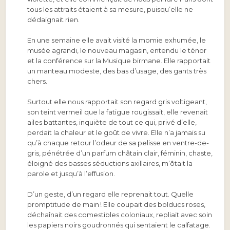
tous les attraits étaient à sa mesure, puisqu’elle ne
dédaignait rien.
En une semaine elle avait visité la momie exhumée, le
musée agrandi, le nouveau magasin, entendu le ténor
et la conférence sur la Musique birmane. Elle rapportait
un manteau modeste, des bas d’usage, des gants très
chers.
Surtout elle nous rapportait son regard gris voltigeant,
son teint vermeil que la fatigue rougissait, elle revenait
ailes battantes, inquiète de tout ce qui, privé d’elle,
perdait la chaleur et le goût de vivre. Elle n’a jamais su
qu’à chaque retour l’odeur de sa pelisse en ventre-de-
gris, pénétrée d’un parfum châtain clair, féminin, chaste,
éloigné des basses séductions axillaires, m’ôtait la
parole et jusqu’à l’effusion.
D’un geste, d’un regard elle reprenait tout. Quelle
promptitude de main ! Elle coupait des bolducs roses,
déchaînait des comestibles coloniaux, repliait avec soin
les papiers noirs goudronnés qui sentaient le calfatage.