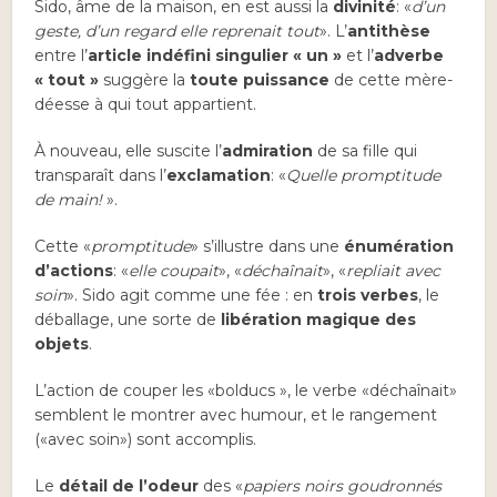
Sido, âme de la maison, en est aussi la
divinité
: «
d’un
geste, d’un regard elle reprenait tout
». L’
antithèse
entre l’
article indéfini singulier « un »
et l’
adverbe
« tout »
suggère la
toute puissance
de cette mère-
déesse à qui tout appartient.
À nouveau, elle suscite l’
admiration
de sa fille qui
transparaît dans l’
exclamation
: «
Quelle promptitude
de main!
».
Cette «
promptitude
» s’illustre dans une
énumération
d’actions
: «
elle coupait
», «
déchaînait
», «
repliait avec
soin
». Sido agit comme une fée : en
trois verbes
, le
déballage, une sorte de
libération magique des
objets
.
L’action de couper les «bolducs », le verbe «déchaînait»
semblent le montrer avec humour, et le rangement
(«avec soin») sont accomplis.
Le
détail de l’odeur
des «
papiers noirs goudronnés