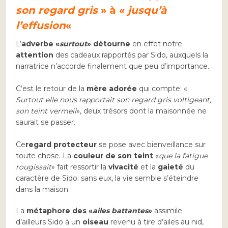
son regard gris
» à «
jusqu’à
l’effusion
«
L’
adverbe «
surtout
»
détourne
en effet notre
attention
des cadeaux rapportés par Sido, auxquels la
narratrice n’accorde finalement que peu d’importance.
C’est le retour de la
mère adorée
qui compte: «
Surtout elle nous rapportait son regard gris voltigeant,
son teint vermeil
», deux trésors dont la maisonnée ne
saurait se passer.
Ce
regard protecteur
se pose avec bienveillance sur
toute chose. La
couleur de son teint
«
que la fatigue
rougissait
» fait ressortir la
vivacité
et la
gaieté
du
caractère de Sido: sans eux, la vie semble s’éteindre
dans la maison.
La
métaphore des «
ailes battantes
»
assimile
d’ailleurs Sido à un
oiseau
revenu à tire d’ailes au nid,