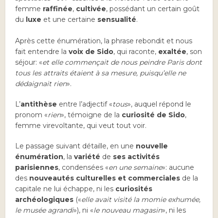
femme
raffinée
,
cultivée
, possédant un certain goût
du
luxe
et une certaine
sensualité
.
Après cette énumération, la phrase rebondit et nous
fait entendre la
voix de Sido
, qui raconte,
exaltée
, son
séjour: «
et elle commençait de nous peindre Paris dont
tous les attraits étaient à sa mesure, puisqu’elle ne
dédaignait rien
».
L’
antithèse
entre l’adjectif «
tous
», auquel répond le
pronom «
rien
», témoigne de la
curiosité de Sido
,
femme virevoltante, qui veut tout voir.
Le passage suivant détaille, en une
nouvelle
énumération
, la
variété
de
ses activités
parisiennes
, condensées «
en une semaine
»: aucune
des
nouveautés culturelles et commerciales
de la
capitale ne lui échappe, ni les
curiosités
archéologiques
(«
elle avait visité la momie exhumée,
le musée agrandi
»), ni «
le nouveau magasin
», ni les