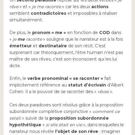
Un
second paradoxe
repose sur les deux verbes «
je
rêve
» et «
je me raconte
» car les deux
actions
semblent
contradictoires
et impossibles à réaliser
simultanément.
De plus, le
pronom « me »
en fonction de
COD
dans
«
je
me
raconte
» souligne que le narrateur est à la fois
émetteur
et
destinataire
de son récit. C’est
surprenant car théoriquement, l’être humain n’est pas
maître de ses rêves, c’est son inconscient qui les lui
dicte.
Enfin, le
verbe pronominal « se raconter »
fait
implicitement référence au
statut d’écrivain
d’Albert
Cohen. Il a le pouvoir de se raconter des «
rêves
».
Ces deux paradoxes sont résolus grâce à la proposition
subordonnée complétive conjonctive «
comment ce
serait
» suivie de la
proposition subordonnée
hypothétique
«
si elle était en vie
», dans lesquelles le
narrateur nous révèle
l’objet de son rêve
: imaginer