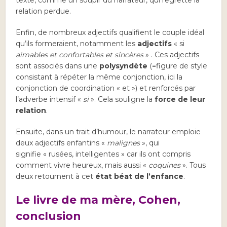
texte, comme un soupir du narrateur, qui regrette la
relation perdue.
Enfin, de nombreux adjectifs qualifient le couple idéal
qu’ils formeraient, notamment les
adjectifs
« si
aimables et confortables et sincères
» . Ces adjectifs
sont associés dans une
polysyndète
(=figure de style
consistant à répéter la même conjonction, ici la
conjonction de coordination « et ») et renforcés par
l’adverbe intensif «
si
». Cela souligne la
force de leur
relation
.
Ensuite, dans un trait d’humour, le narrateur emploie
deux adjectifs enfantins «
malignes
», qui
signifie « rusées, intelligentes » car ils ont compris
comment vivre heureux, mais aussi «
coquines
». Tous
deux retournent à cet
état béat de
l’enfance
.
Le livre de ma mère, Cohen,
conclusion