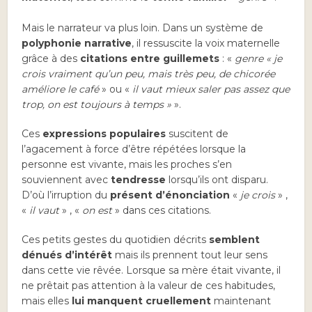
Mais le narrateur va plus loin. Dans un système de
polyphonie narrative
, il ressuscite la voix maternelle
grâce à des
citations entre guillemets
: «
genre « je
crois vraiment qu’un peu, mais très peu, de chicorée
améliore le café
» ou «
il vaut mieux saler pas assez que
trop, on est toujours à temps »
».
Ces
expressions populaires
suscitent de
l’agacement à force d’être répétées lorsque la
personne est vivante, mais les proches s’en
souviennent avec
tendresse
lorsqu’ils ont disparu.
D’où l’irruption du
présent d’énonciation
«
je crois
» ,
«
il vaut
» , «
on est
» dans ces citations.
Ces petits gestes du quotidien décrits
semblent
dénués d’intérêt
mais ils prennent tout leur sens
dans cette vie rêvée. Lorsque sa mère était vivante, il
ne prêtait pas attention à la valeur de ces habitudes,
mais elles
lui manquent cruellement
maintenant