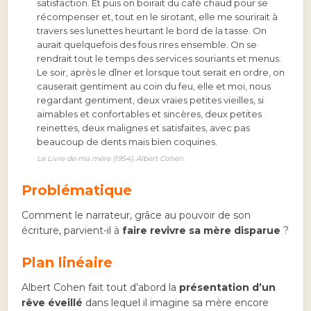
satisfaction. Et puis on boirait du café chaud pour se
récompenser et, tout en le sirotant, elle me sourirait à
travers ses lunettes heurtant le bord de la tasse. On
aurait quelquefois des fous rires ensemble. On se
rendrait tout le temps des services souriants et menus.
Le soir, après le dîner et lorsque tout serait en ordre, on
causerait gentiment au coin du feu, elle et moi, nous
regardant gentiment, deux vraies petites vieilles, si
aimables et confortables et sincères, deux petites
reinettes, deux malignes et satisfaites, avec pas
beaucoup de dents mais bien coquines.
Le Livre de ma mère
(1954), Albert Cohen.
Problématique
Comment le narrateur, grâce au pouvoir de son
écriture, parvient-il à
faire revivre sa mère disparue
?
Plan linéaire
Albert Cohen fait tout d’abord la
présentation d’un
rêve éveillé
dans lequel il imagine sa mère encore