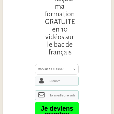
ma
formation
GRATUITE
en 10
vidéos sur
le bac de
français
Choisis ta classe :
Je deviens