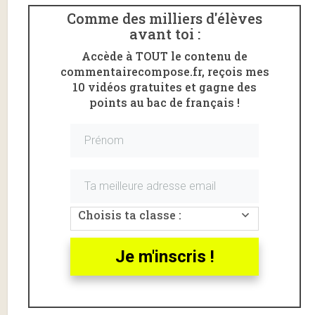
Comme des milliers d'élèves
avant toi :
Accède à TOUT le contenu de
commentairecompose.fr, reçois mes
10 vidéos gratuites et gagne des
points au bac de français !
Voici l’
analyse linéaire
d’un extrait du
Livre de ma
mère
d’
Albert Cohen
.
L’extrait commenta va de «
Tout éveillé, je rêve et je
Choisis ta classe :
me raconte
» à «
avec pas beaucoup de dents mais
bien coquines
« .
Je m'inscris !
Cet extrait qui peut être mis en relation avec le
parcours « Célébrer le monde » dans le cadre de
l’étude de
Sido
et
Les Vrilles de la vigne
de Colette
.