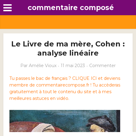
commentaire composé
Le Livre de ma mère, Cohen :
analyse linéaire
Par
Amélie Vioux
11 mai 2023
Commenter
Tu passes le bac de français ? CLIQUE ICI et deviens
membre de commentairecompose.fr ! Tu accèderas
gratuitement à tout le contenu du site et à mes
meilleures astuces en vidéo.