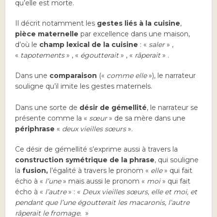
qu’elle est morte.
Il décrit notamment les
gestes liés à la cuisine
,
pièce maternelle
par excellence dans une maison,
d’où le
champ lexical de la cuisine
: «
saler
» ,
«
tapotements
» , «
égoutterait
» , «
râperait
» .
Dans une
comparaison
(«
comme elle
»), le narrateur
souligne qu’il imite les gestes maternels.
Dans une sorte de
désir de gémellité
, le narrateur se
présente comme la «
sœur
» de sa mère dans une
périphrase
«
deux vieilles sœurs
».
Ce désir de gémellité s’exprime aussi à travers la
construction symétrique de la phrase
, qui souligne
la
fusion,
l’égalité à travers le pronom «
elle
» qui fait
écho à «
l’une
» mais aussi le pronom «
moi
» qui fait
écho à «
l’autre
» : «
Deux vieilles sœurs, elle et moi, et
pendant que l’une égoutterait les macaronis, l’autre
râperait le fromage.
»