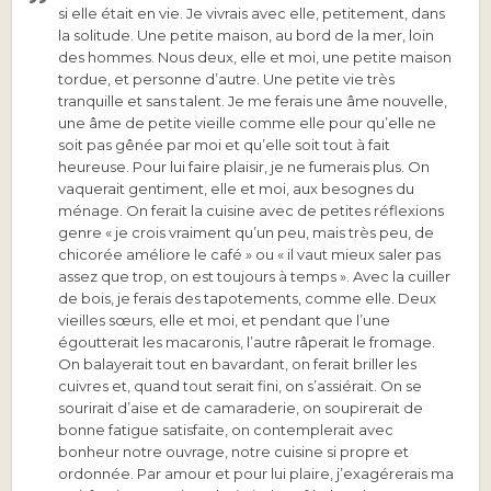
si elle était en vie. Je vivrais avec elle, petitement, dans
la solitude. Une petite maison, au bord de la mer, loin
des hommes. Nous deux, elle et moi, une petite maison
tordue, et personne d’autre. Une petite vie très
tranquille et sans talent. Je me ferais une âme nouvelle,
une âme de petite vieille comme elle pour qu’elle ne
soit pas gênée par moi et qu’elle soit tout à fait
heureuse. Pour lui faire plaisir, je ne fumerais plus. On
vaquerait gentiment, elle et moi, aux besognes du
ménage. On ferait la cuisine avec de petites réflexions
genre « je crois vraiment qu’un peu, mais très peu, de
chicorée améliore le café » ou « il vaut mieux saler pas
assez que trop, on est toujours à temps ». Avec la cuiller
de bois, je ferais des tapotements, comme elle. Deux
vieilles sœurs, elle et moi, et pendant que l’une
égoutterait les macaronis, l’autre râperait le fromage.
On balayerait tout en bavardant, on ferait briller les
cuivres et, quand tout serait fini, on s’assiérait. On se
sourirait d’aise et de camaraderie, on soupirerait de
bonne fatigue satisfaite, on contemplerait avec
bonheur notre ouvrage, notre cuisine si propre et
ordonnée. Par amour et pour lui plaire, j’exagérerais ma