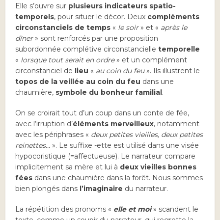
Elle s’ouvre sur
plusieurs indicateurs spatio-
temporels
, pour situer le décor. Deux
compléments
circonstanciels de temps
«
le soir
» et «
après le
dîner
» sont renforcés par une proposition
subordonnée complétive circonstancielle
temporelle
«
lorsque tout serait en ordre
» et un complément
circonstanciel de
lieu
«
au coin du feu
». Ils illustrent le
topos de la veillée au coin du feu
dans une
chaumière,
symbole du bonheur familial
.
On se croirait tout d’un coup dans un conte de fée,
avec l’irruption d’
éléments merveilleux
, notamment
avec les périphrases «
deux petites vieilles, deux petites
reinettes…
». Le suffixe -ette est utilisé dans une visée
hypocoristique (=affectueuse). Le narrateur compare
implicitement sa mère et lui à
deux vieilles bonnes
fées
dans une chaumière dans la forêt. Nous sommes
bien plongés dans
l’imaginaire
du narrateur.
La répétition des pronoms «
elle et moi
» scandent le