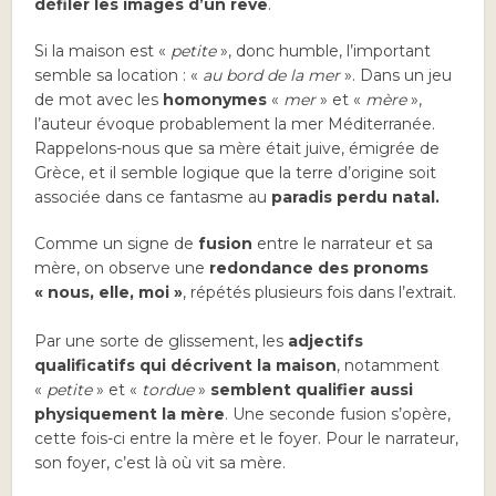
défiler les images d’un rêve
.
Si la maison est «
petite
», donc humble, l’important
semble sa location : «
au bord de la mer
». Dans un jeu
de mot avec les
homonymes
«
mer
» et «
mère
»,
l’auteur évoque probablement la mer Méditerranée.
Rappelons-nous que sa mère était juive, émigrée de
Grèce, et il semble logique que la terre d’origine soit
associée dans ce fantasme au
paradis perdu natal.
Comme un signe de
fusion
entre le narrateur et sa
mère, on observe une
redondance des pronoms
« nous, elle, moi »
, répétés plusieurs fois dans l’extrait.
Par une sorte de glissement, les
adjectifs
qualificatifs qui décrivent la maison
, notamment
«
petite
» et «
tordue
»
semblent qualifier aussi
physiquement la mère
. Une seconde fusion s’opère,
cette fois-ci entre la mère et le foyer. Pour le narrateur,
son foyer, c’est là où vit sa mère.