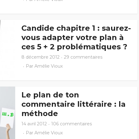
Candide chapitre 1 : saurez-
vous adapter votre plan à
ces 5 + 2 problématiques ?
8 décembre 2012
29 commentaires
Par
Amélie Vioux
Le plan de ton
commentaire littéraire : la
méthode
14 avril 2012
106 commentaires
Par
Amélie Vioux