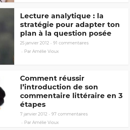
Lecture analytique : la
stratégie pour adapter ton
plan à la question posée
25 janvier 2012
91 commentaires
Par
Amélie Vioux
Comment réussir
l’introduction de son
commentaire littéraire en 3
étapes
7 janvier 2012
97 commentaires
Par
Amélie Vioux