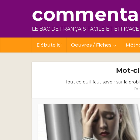
commentai
LE BAC DE FRANÇAIS FACILE ET EFFICACE
Débute ici
Oeuvres / Fiches
Méth
Mot-c
Tout ce qu’il faut savoir sur la p
l’o