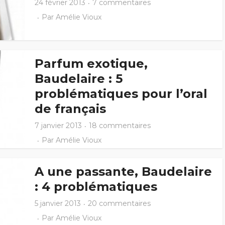
24 février 2013
7 commentaires
Par
Amélie Vioux
Parfum exotique,
Baudelaire : 5
problématiques pour l’oral
de français
7 janvier 2013
18 commentaires
Par
Amélie Vioux
A une passante, Baudelaire
: 4 problématiques
5 janvier 2013
20 commentaires
Par
Amélie Vioux