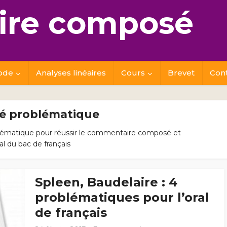
re composé
ode
Analyses linéaires
Cours
Brevet
Con
lé problématique
roblématique pour réussir le commentaire composé et
ral du bac de français
Spleen, Baudelaire : 4
problématiques pour l’oral
de français