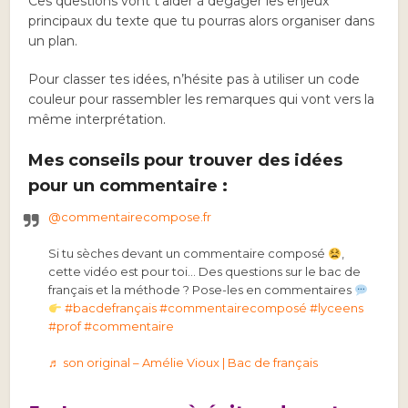
Ces questions vont t’aider à dégager les enjeux
principaux du texte que tu pourras alors organiser dans
un plan.
Pour classer tes idées, n’hésite pas à utiliser un code
couleur pour rassembler les remarques qui vont vers la
même interprétation.
Mes conseils pour trouver des idées
pour un commentaire :
@commentairecompose.fr
Si tu sèches devant un commentaire composé
,
cette vidéo est pour toi… Des questions sur le bac de
français et la méthode ? Pose-les en commentaires
#bacdefrançais
#commentairecomposé
#lyceens
#prof
#commentaire
♬ son original – Amélie Vioux | Bac de français