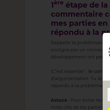
ère
1
étape de la
commentaire co
mes parties en 
répondu à la p
Rappelle ta problématique 
souligne par un connecteu
développement ont permis
(C’est essentiel :
le comme
d’argumentation. Tu dois 
répondu à ta problématiqu
Astuce
: Pour éviter les l
mots clés de tes parties. To