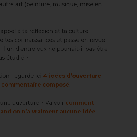
utre art (peinture, musique, mise en
appel à ta réflexion et ta culture
ense tes connaissances et passe en revue
: l’un d’entre eux ne pourrait-il pas être
as étudié ?
tion, regarde ici
4 idées d’ouverture
on commentaire composé
.
cune ouverture ? Va voir
comment
uand on n’a vraiment aucune idée
.