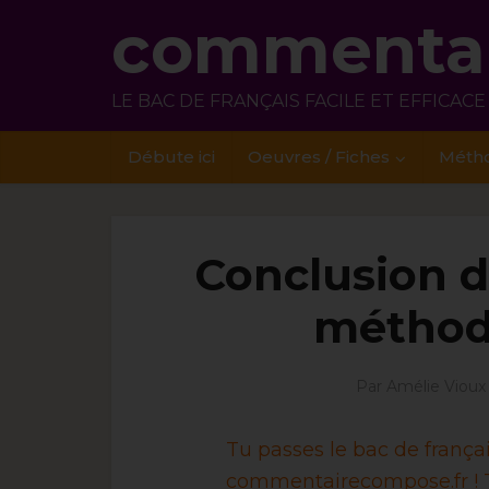
commentai
LE BAC DE FRANÇAIS FACILE ET EFFICACE
Débute ici
Oeuvres / Fiches
Méth
Conclusion d
méthod
Par
Amélie Vioux
Tu passes le bac de franç
commentairecompose.fr ! T