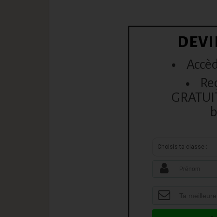
DEVI
Accèd
Re
GRATUITE
b
Choisis ta classe :