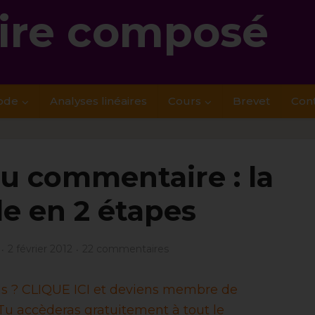
re composé
ode
Analyses linéaires
Cours
Brevet
Con
u commentaire : la
e en 2 étapes
2 février 2012
22 commentaires
ais ? CLIQUE ICI et deviens membre de
u accèderas gratuitement à tout le