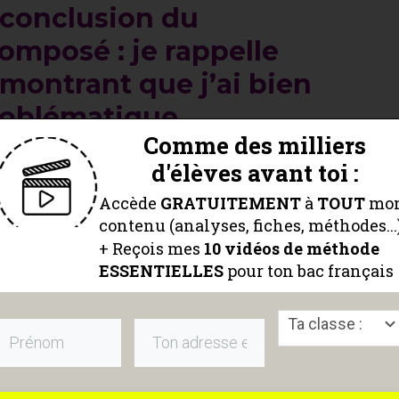
 conclusion du
mposé : je rappelle
montrant que j’ai bien
roblématique
Comme des milliers
dès le début de ta conclusion et
d'élèves avant toi :
r logique que les étapes de ton
Accède
GRATUITEMENT
à
TOUT
mo
 de répondre à cette problématique.
contenu (analyses, fiches, méthodes...
+ Reçois mes
10 vidéos
de méthode
ntaire composé
est un exercice
ESSENTIELLES
pour ton bac français
donc rappeler que le
plan
a bien
e).
Ta classe :
ourdeurs, trouve des synonymes aux
n bilan apparaîtra ainsi moins répétitif.