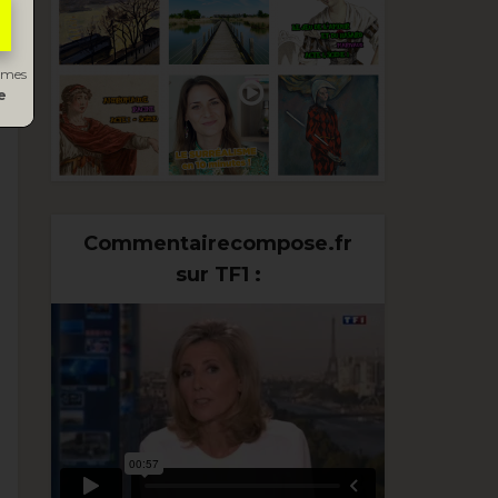
s mes
e
Commentairecompose.fr
sur TF1 :