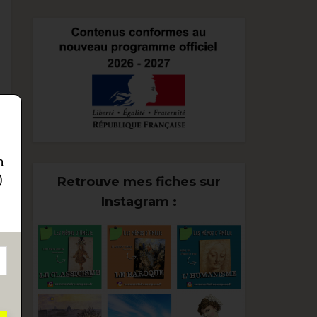
n
)
Retrouve mes fiches sur
Instagram :