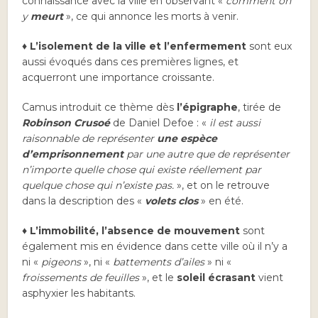
connaissance avec la ville en observant «
comment on
y
meurt
», ce qui annonce les morts à venir.
♦ L’isolement de la ville et l’enfermement
sont eux
aussi évoqués dans ces premières lignes, et
acquerront une importance croissante.
Camus introduit ce thème dès
l’épigraphe
, tirée de
Robinson Crusoé
de Daniel Defoe : «
il est aussi
raisonnable de représenter
une espèce
d’emprisonnement
par une autre que de représenter
n’importe quelle chose qui existe réellement par
quelque chose qui n’existe pas.
», et on le retrouve
dans la description des «
volets clos
» en été.
♦ L’immobilité, l’absence de mouvement
sont
également mis en évidence dans cette ville où il n’y a
ni «
pigeons
», ni «
battements d’ailes
» ni «
froissements de feuilles
», et le
soleil écrasant
vient
asphyxier les habitants.