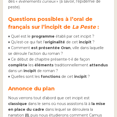
des «
événements curieux
» (à savoir, l’épidémie de
peste).
Questions possibles à l’oral de
français sur l’incipit de
La Peste
:
♦ Quel est le
programme
établi par cet incipit ?
♦ Qu’est-ce qui fait l’
originalité
de cet
incipit
?
♦ Comment
est présentée
Oran
, ville dans laquelle
se déroule l’action du roman ?
♦ Ce début de chapitre présente-t-il de façon
complète
les
éléments
traditionnellement
attendus
dans un
incipit
de roman ?
♦ Quelles sont les
fonctions
de cet
incipit
?
Annonce du plan
Nous verrons tout d’abord que cet incipit est
classique
dans le sens où nous assistons là à
la mise
en place du cadre
dans lequel se déroulera la
narration
(I)
, puis nous étudierons comment Camus