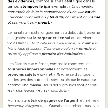
des évidences
, comme si la ville était figée dans le
temps,
atemporelle
(par exemple : «
Une manière
commode de faire la connaissance d’une ville
est
de
chercher comment on y
travaille
, comment on y
aime
et comment on y
meurt.
»).
Le narrateur insiste longuement au début du troisième
paragraphe sur
la torpeur et l’ennui
qui dominent la
vie à Oran : «
…tout cela se fait ensemble, du
même
air
frénétique et absent. C’est-à-dire qu’on s’y
ennuie
et
qu’on s’y applique à
prendre des habitudes
.
»
Les Oranais eux-mêmes, comme le montrent les
tournures impersonnelles
et notamment les
pronoms sujets «
on
» et «
ils
»
, ne se distinguent
pas les uns des autres : ils sont traités par le narrateur
comme une
masse
(seuls deux groupes sont définis :
les «
plus jeunes
» et les «
plus âgés
»).
Hormis leur
désir de gagner de l’argent
, et même «
beaucoup d’argent
», les Oranais ne semblent pas avoir