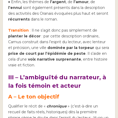
♦ Enfin, les thèmes de
l’argent
, de
l’amour
, de
l’ennui
sont également présents dans la description
des activités des Oranais évoquées plus haut et seront
récurrents
dans le roman.
Transition
:
Il ne s’agit donc pas simplement de
planter le décor
: par cette description ordinaire,
Camus construit dans l’esprit du lecteur, avec lenteur
et précision, une ville
dominée par la torpeur
qui sera
prise de court par l’épidémie de peste
. Il s’aide en
cela d’une
voix narrative surprenante
, entre histoire
vraie et fiction.
III – L’ambiguïté du narrateur, à
la fois témoin et acteur
A – Le ton objectif
Qualifier le récit de «
chronique
» (c’est-à-dire un
recueil de faits réels, historiques) dès la première
phrase sème le doute dans l’esprit du lecteur : lit-on un