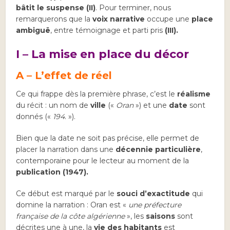
bâtit le suspense (II)
. Pour terminer, nous
remarquerons que la
voix narrative
occupe une
place
ambiguë
, entre témoignage et parti pris
(III).
I – La mise en place du décor
A – L’effet de réel
Ce qui frappe dès la première phrase, c’est le
réalisme
du récit : un nom de
ville
(«
Oran
») et une
date
sont
donnés («
194
. »).
Bien que la date ne soit pas précise, elle permet de
placer la narration dans une
décennie particulière
,
contemporaine pour le lecteur au moment de la
publication (1947).
Ce début est marqué par le
souci d’exactitude
qui
domine la narration : Oran est «
une préfecture
française de la côte algérienne
», les
saisons
sont
décrites une à une, la
vie des habitants
est