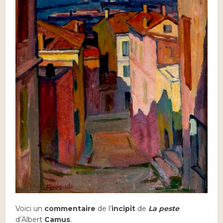
Voici un
commentaire
de l’
incipit
de
La peste
d’Albert
Camus
.