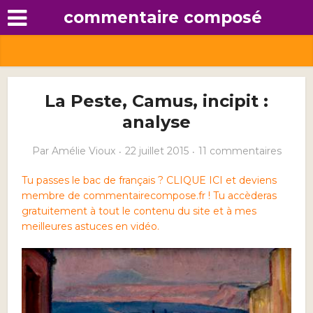
commentaire composé
La Peste, Camus, incipit :
analyse
Par
Amélie Vioux
22 juillet 2015
11 commentaires
Tu passes le bac de français ? CLIQUE ICI et deviens
membre de commentairecompose.fr ! Tu accèderas
gratuitement à tout le contenu du site et à mes
meilleures astuces en vidéo.