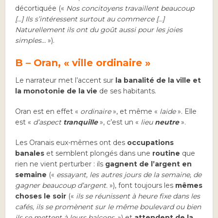
décortiquée («
Nos concitoyens travaillent beaucoup
[…] Ils s’intéressent surtout au commerce […]
Naturellement ils ont du goût aussi pour les joies
simples…
»).
B – Oran, « ville ordinaire »
Le narrateur met l’accent sur
la banalité de la ville et
la monotonie de la vie
de ses habitants.
Oran est en effet «
ordinaire
», et même «
laide
». Elle
est «
d’aspect
tranquille
», c’est un «
lieu
neutre
».
Les Oranais eux-mêmes ont des
occupations
banales
et semblent plongés dans une
routine
que
rien ne vient perturber : ils
gagnent de l’argent en
semaine
(«
essayant, les autres jours de la semaine, de
gagner beaucoup d’argent.
»), font toujours les
mêmes
choses le soir
(«
ils se réunissent à heure fixe dans les
cafés, ils se promènent sur le même boulevard ou bien
ils se mettent à leurs balcons.
») et
attendent de la