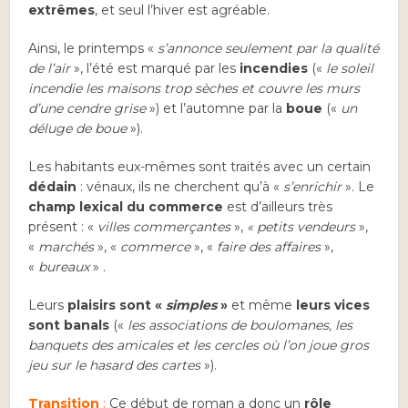
extrêmes
, et seul l’hiver est agréable.
Ainsi, le printemps «
s’annonce seulement par la qualité
de l’air
», l’été est marqué par les
incendies
(«
le soleil
incendie les maisons trop sèches et couvre les murs
d’une cendre grise
») et l’automne par la
boue
(«
un
déluge de boue
»).
Les habitants eux-mêmes sont traités avec un certain
dédain
: vénaux, ils ne cherchent qu’à «
s’enrichir
». Le
champ lexical du commerce
est d’ailleurs très
présent : «
villes commerçantes
»,
« petits vendeurs
»,
«
marchés
», «
commerce
», «
faire des affaires
»,
«
bureaux
» .
Leurs
plaisirs sont «
simples
»
et même
leurs vices
sont banals
(«
les associations de boulomanes, les
banquets des amicales et les cercles où l’on joue gros
jeu sur le hasard des cartes
»).
Transition
:
Ce début de roman a donc un
rôle