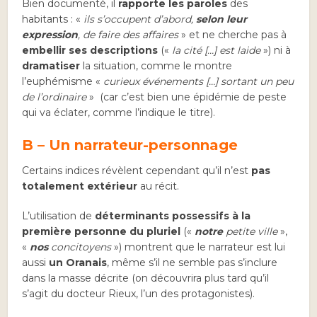
Bien documenté, il
rapporte les paroles
des
habitants : «
ils s’occupent d’abord,
selon leur
expression
, de faire des affaires
» et ne cherche pas à
embellir ses descriptions
(«
la cité
[…] est laide
») ni à
dramatiser
la situation, comme le montre
l’euphémisme «
curieux événements
[…] sortant un peu
de l’ordinaire
» (car c’est bien une épidémie de peste
qui va éclater, comme l’indique le titre).
B – Un narrateur-personnage
Certains indices révèlent cependant qu’il n’est
pas
totalement extérieur
au récit.
L’utilisation de
déterminants possessifs à la
première personne du pluriel
(«
notre
petite ville
»,
«
nos
concitoyens
») montrent que le narrateur est lui
aussi
un Oranais
, même s’il ne semble pas s’inclure
dans la masse décrite (on découvrira plus tard qu’il
s’agit du docteur Rieux, l’un des protagonistes).