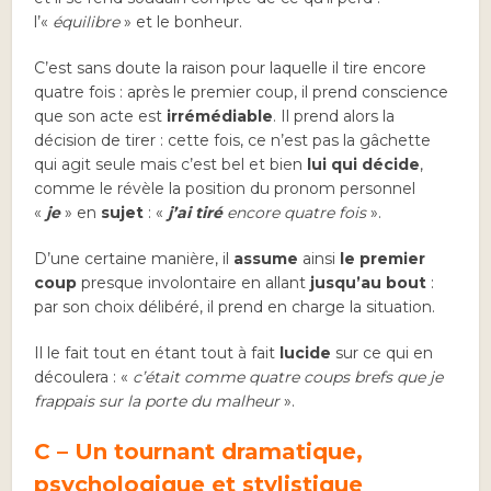
l’«
équilibre
» et le bonheur.
C’est sans doute la raison pour laquelle il tire encore
quatre fois : après le premier coup, il prend conscience
que son acte est
irrémédiable
. Il prend alors la
décision de tirer : cette fois, ce n’est pas la gâchette
qui agit seule mais c’est bel et bien
lui qui décide
,
comme le révèle la position du pronom personnel
«
je
» en
sujet
: «
j’ai tiré
encore quatre fois
».
D’une certaine manière, il
assume
ainsi
le premier
coup
presque involontaire en allant
jusqu’au bout
:
par son choix délibéré, il prend en charge la situation.
Il le fait tout en étant tout à fait
lucide
sur ce qui en
découlera : «
c’était comme quatre coups brefs que je
frappais sur la porte du malheur
».
C – Un tournant dramatique,
psychologique et stylistique