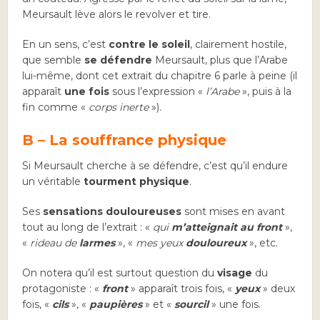
Meursault lève alors le revolver et tire.
En un sens, c’est
contre le soleil
, clairement hostile,
que semble
se défendre
Meursault, plus que l’Arabe
lui-même, dont cet extrait du chapitre 6 parle à peine (il
apparaît
une fois
sous l’expression «
l’Arabe
», puis à la
fin comme «
corps inerte
»).
B – La souffrance physique
Si Meursault cherche à se défendre, c’est qu’il endure
un véritable
tourment physique
.
Ses
sensations douloureuses
sont mises en avant
tout au long de l’extrait : «
qui
m’atteignait au front
»,
«
rideau de
larmes
», «
mes yeux
douloureux
», etc.
On notera qu’il est surtout question du
visage
du
protagoniste : «
front
» apparaît trois fois, «
yeux
» deux
fois, «
cils
», «
paupières
» et «
sourcil
» une fois.