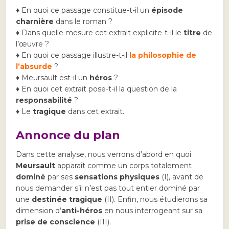
♦ En quoi ce passage constitue-t-il un
épisode
charnière
dans le roman ?
♦ Dans quelle mesure cet extrait explicite-t-il le
titre
de
l’œuvre ?
♦ En quoi ce passage illustre-t-il
la philosophie de
l’absurde
?
♦ Meursault est-il un
héros
?
♦ En quoi cet extrait pose-t-il la question de la
responsabilité
?
♦ Le
tragique
dans cet extrait.
Annonce du plan
Dans cette analyse, nous verrons d’abord en quoi
Meursault
apparaît comme un corps totalement
dominé
par ses
sensations physiques
(I), avant de
nous demander s’il n’est pas tout entier dominé par
une
destinée tragique
(II). Enfin, nous étudierons sa
dimension d’
anti-héros
en nous interrogeant sur sa
prise de conscience
(III).