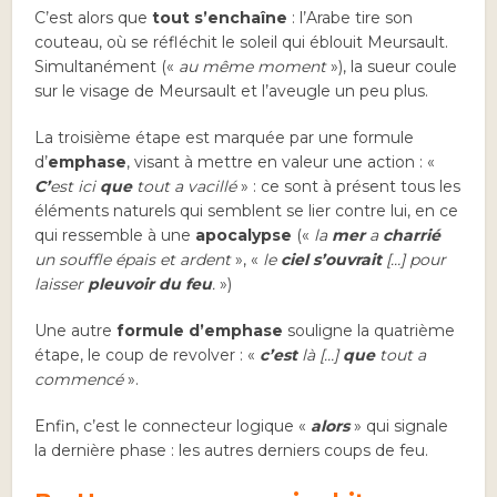
C’est alors que
tout s’enchaîne
: l’Arabe tire son
couteau, où se réfléchit le soleil qui éblouit Meursault.
Simultanément («
au même moment
»), la sueur coule
sur le visage de Meursault et l’aveugle un peu plus.
La troisième étape est marquée par une formule
d’
emphase
, visant à mettre en valeur une action : «
C’
est ici
que
tout a vacillé
» : ce sont à présent tous les
éléments naturels qui semblent se lier contre lui, en ce
qui ressemble à une
apocalypse
(«
la
mer
a
charrié
un souffle épais et ardent
», «
le
ciel s’ouvrait
[…] pour
laisser
pleuvoir du feu
.
»)
Une autre
formule d’emphase
souligne la quatrième
étape, le coup de revolver : «
c’est
là […]
que
tout a
commencé
».
Enfin, c’est le connecteur logique «
alors
» qui signale
la dernière phase : les autres derniers coups de feu.