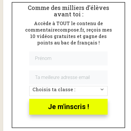
Comme des milliers d'élèves
avant toi :
Accède à TOUT le contenu de
commentairecompose.fr, reçois mes
10 vidéos gratuites et gagne des
points au bac de français !
Voici une
analyse
du chapitre 6 (1ère partie) de
L’Étranger
d’Albert Camus : le
meurtre de l’arabe.
L’extrait commenté va de «
J’ai pensé que je n’avais
Choisis ta classe :
qu’un demi-tour à faire
» à «
sur la porte du malheur
» .
Clique ici pour lire cet extrait du chapitre 6 de
L’Etranger
(le texte)
.
Je m'inscris !
L’Etranger, chapitre 6 –
Introduction