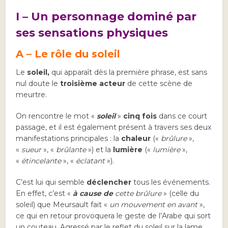
I – Un personnage dominé par
ses sensations physiques
A – Le rôle du soleil
Le
soleil,
qui apparaît dès la première phrase, est sans
nul doute le
troisième acteur
de cette scène de
meurtre.
On rencontre le mot «
soleil
»
cinq fois
dans ce court
passage, et il est également présent à travers ses deux
manifestations principales : la
chaleur
(«
brûlure
»,
«
sueur
», «
brûlante
») et la
lumière
(«
lumière
»,
«
étincelante
», «
éclatant
»).
C’est lui qui semble
déclencher
tous les événements.
En effet, c’est «
à cause de
cette brûlure
» (celle du
soleil) que Meursault fait «
un mouvement en avant
»,
ce qui en retour provoquera le geste de l’Arabe qui sort
un couteau. Agressé par le reflet du soleil sur la lame,