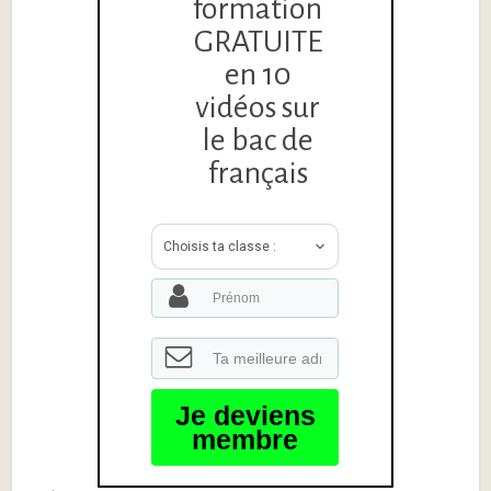
formation
GRATUITE
en 10
vidéos sur
le bac de
français
Choisis ta classe :
Je deviens
membre