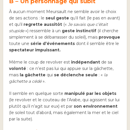
B – Un personnage qui subit
À aucun moment Meursault ne semble avoir le choix
de ses actions : le
seul geste
qu’il fait (le pas en avant)
et qu’il
regrette aussitôt
(«
Je savais que c’était
stupide
») ressemble à un
geste instinctif
(il cherche
simplement à se débarrasser du soleil), mais
provoque
toute une
série d’événements
dont il semble être le
spectateur impuissant.
Même le coup de revolver est
indépendant
de sa
volonté
: ce n’est pas lui qui appuie sur la gâchette,
mais
la gâchette
qui
se déclenche seule
: «
la
gâchette a cédé
».
Il semble en quelque sorte
manipulé
par les objets
(le revolver et le couteau de l’Arabe, qui agissent sur lui
plutôt qu’il n’agit sur eux) et par
son environnement
(le soleil tout d’abord, mais également la mer et le ciel
par la suite).