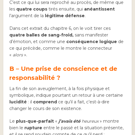
C’est ce qui lui sera reproché au procès, de même que
les
quatre coups
tirés ensuite, qui
anéantissent
l’argument de la
légitime défense
.
Dans cet extrait du chapitre 6, on le voit tirer ces
quatre balles de sang-froid,
sans manifester
d’émotion, et comme une
conséquence logique
de
ce qui précède, comme le montre le connecteur
«
alors
».
B – Une prise de conscience et de
responsabilité ?
La fin de son aveuglement, à la fois physique et
symbolique, indique pourtant un retour à une certaine
lucidité
: il
comprend
ce qu’il a fait, c’est-à-dire
changer le cours de son existence.
Le
plus-que-parfait
«
j’avais été
heureux
» montre
bien le
rupture
entre le passé et la situation présente,
et il se rend soudain compte de ce qu’il perd :