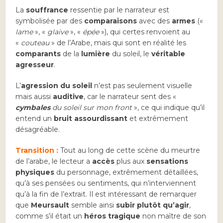
La
souffrance
ressentie par le narrateur est
symbolisée par des
comparaisons
avec des
armes
(«
lame
», «
glaive
», «
épée
»), qui certes renvoient au
«
couteau
» de l’Arabe, mais qui sont en réalité les
comparants
de la
lumière
du soleil, le
véritable
agresseur
.
L’
agression du soleil
n’est pas seulement visuelle
mais aussi
auditive
, car le narrateur sent des «
cymbales
du soleil sur mon front
», ce qui indique qu’il
entend un
bruit assourdissant
et extrêmement
désagréable.
Transition :
Tout au long de cette scène du meurtre
de l’arabe, le lecteur a
accès
plus aux
sensations
physiques
du personnage, extrêmement détaillées,
qu’à ses pensées ou sentiments, qui n’interviennent
qu’à la fin de l’extrait. Il est intéressant de remarquer
que
Meursault
semble ainsi
subir plutôt qu’agir
,
comme s’il était un
héros tragique
non maître de son