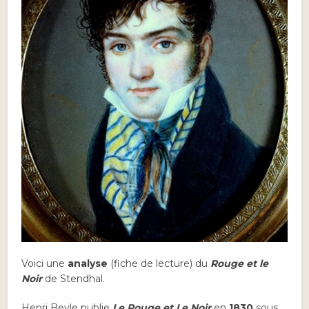
Voici une
analyse
(fiche de lecture) du
Rouge et le
Noir
de Stendhal.
Henri Beyle publie
Le Rouge et Le Noir
en
1830
sous