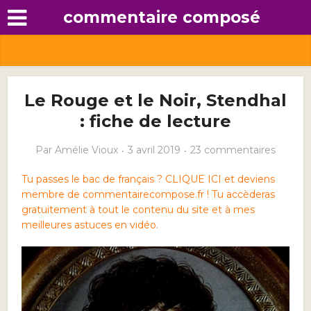
commentaire composé
Le Rouge et le Noir, Stendhal
: fiche de lecture
Par
Amélie Vioux
3 avril 2019
23 commentaires
Tu passes le bac de français ? CLIQUE ICI et deviens
membre de commentairecompose.fr ! Tu accèderas
gratuitement à tout le contenu du site et à mes
meilleures astuces en vidéo.