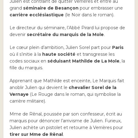
Julien est contraint de quitter Verrières et entre au
grand
séminaire de Besançon
pour embrasser une
carrière ecclésiastique
(le Noir dans le roman).
Le directeur du séminaire, l’Abbé Pirard lui propose de
devenir
secrétaire du marquis de la Mole
.
Le cœur plein d’ambition, Julien Sorel part pour
Paris
où il s’initie à la
haute société
et transgresse les
codes sociaux en
séduisant Mathilde de La Mole
, la
fille du marquis.
Apprenant que Mathilde est enceinte, Le Marquis fait
anoblir Julien qui devient le
chevalier Sorel de la
Vernaye
(Le Rouge dans le roman, qui symbolise la
carrière militaire).
Mme de Rênal, poussée par son confesseur, écrit au
marquis pour dénoncer l’arrivisme de Julien. Furieux,
Julien achète un pistolet et retourne à Verrières pour
tirer sur Mme de Rênal
.