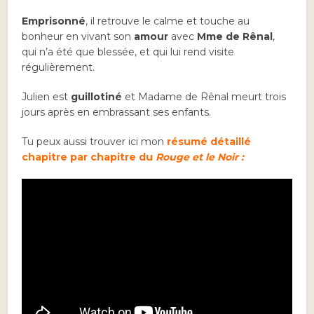
Emprisonné
, il retrouve le calme et touche au
bonheur en vivant son
amour
avec
Mme de Rênal
,
qui n’a été que blessée, et qui lui rend visite
régulièrement.
Julien est
guillotiné
et Madame de Rênal meurt trois
jours après en embrassant ses enfants.
Tu peux aussi trouver ici mon
résumé détaillé
chapitre par chapitre du
Rouge et le Noir :