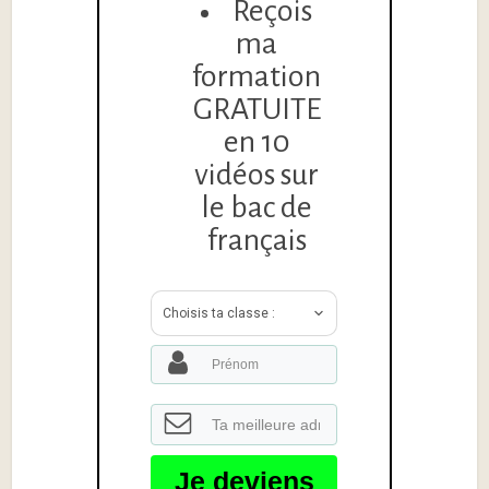
Reçois
ma
formation
GRATUITE
en 10
vidéos sur
le bac de
français
Choisis ta classe :
Je deviens