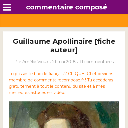
commentaire composé
Guillaume Apollinaire [fiche
auteur]
Par
Amélie Vioux
21 mai 2018
11 commentaires
Tu passes le bac de français ? CLIQUE ICI et deviens
membre de commentairecompose.fr ! Tu accèderas
gratuitement à tout le contenu du site et à mes
meilleures astuces en vidéo.