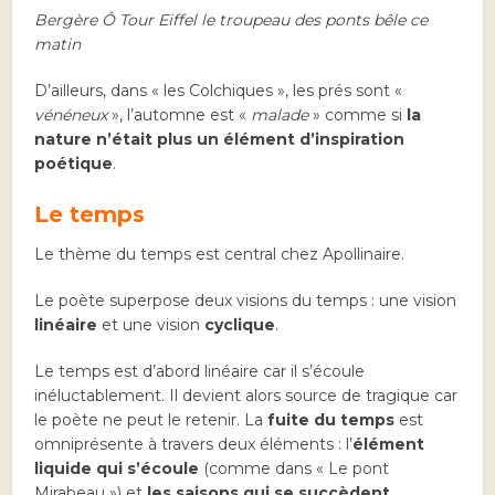
Bergère Ô Tour Eiffel le troupeau des ponts bêle ce
matin
D’ailleurs, dans « les Colchiques », les prés sont «
vénéneux
», l’automne est «
malade
» comme si
la
nature n’était plus un élément d’inspiration
poétique
.
Le temps
Le thème du temps est central chez Apollinaire.
Le poète superpose deux visions du temps : une vision
linéaire
et une vision
cyclique
.
Le temps est d’abord linéaire car il s’écoule
inéluctablement. Il devient alors source de tragique car
le poète ne peut le retenir. La
fuite du temps
est
omniprésente à travers deux éléments : l’
élément
liquide
qui s’écoule
(comme dans « Le pont
Mirabeau ») et
les saisons qui se succèdent