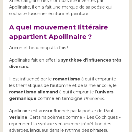
SI les calligrammes n’ont pas été inventés par
Apollinaire, il en a fait une marque de sa poésie qui
souhaite fusionner écriture et peinture.
A quel mouvement littéraire
appartient Apollinaire ?
Aucun et beaucoup à la fois !
Apollinaire fait en effet la
synthèse d’influences très
diverses
.
Il est influencé par le
romantisme
à qui il emprunte
les thématiques de l’automne et de la mélancolie, le
romantisme allemand
à qui il emprunte l’
univers
germanique
comme en témoigne
Rhénanes.
Apollinaire est aussi influencé par la poésie de Paul
Verlaine
. Certains poèmes comme « Les Colchiques »
reprennent la syntaxe verlainienne (répétition des
adverbes, langueur dans le rythme des phrases).