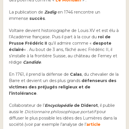
des poèmes comme «
Le Mondain
» .
La publication de
Zadig
en 1746 rencontre un
immense
succès
.
Voltaire devient historiographe de Louis XV et est élu à
l’Académie française. Puis il part à la cour du
roi de
Prusse Frédéric II
qu’il admire comme «
despote
éclairé
« . Au bout de 3 ans, fâché avec Frédéric II, il
s’installe à la frontière Suisse, au château de Ferney et
rédige
Candide
.
En 1761, il prend la défense de
Calas
, du chevalier de la
Barre et devient un des plus grands
défenseurs des
victimes des préjugés religieux et de
l’intolérance
.
Collaborateur de l’
Encyc
lopédie
de Diderot
, il publie
aussi le
Dictionnaire philosophique portatif
pour
diffuser le plus possible les idées des Lumières dans la
société.(voir par exemple l’analyse de l’
article