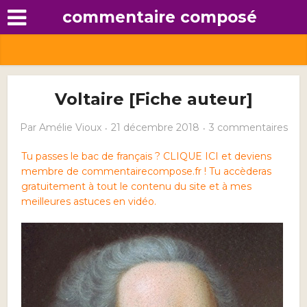
commentaire composé
Voltaire [Fiche auteur]
Par
Amélie Vioux
21 décembre 2018
3 commentaires
Tu passes le bac de français ? CLIQUE ICI et deviens
membre de commentairecompose.fr ! Tu accèderas
gratuitement à tout le contenu du site et à mes
meilleures astuces en vidéo.