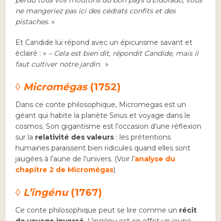
perdu tous vos moutons du bon pays d’Eldorado, vous
ne mangeriez pas ici des cédrats confits et des
pistaches.
»
Et Candide lui répond avec un épicurisme savant et
éclairé : «
– Cela est bien dit, répondit Candide, mais il
faut cultiver notre jardin.
»
◊ Micromégas
(1752)
Dans ce conte philosophique, Micromegas est un
géant qui habite la planète Sirius et voyage dans le
cosmos. Son gigantisme est l’occasion d’une réflexion
sur la
relativité des valeurs
: les prétentions
humaines paraissent bien ridicules quand elles sont
jaugées à l’aune de l’univers. (Voir l’
analyse du
chapitre 2 de Micromégas
)
◊ L’ingénu
(1767)
Ce conte philosophique peut se lire comme un
récit