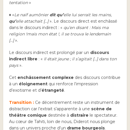
tentation
»
♦
«
Le naïf aumônier
dit qu’
elle lui serrait les mains,
qu’
elle attachait […]
»
. Le discours direct est enchâssé
dans le discours indirect : «
qu’en disant : Mais ma
religion !mais mon état !, il se trouva le lendemain
[…]
».
Le discours indirect est prolongé par un
discours
indirect libre
: «
Il était jeune ; il s’agitait […] dans ton
pays
».
Cet
enchâssement complexe
des discours contribue
à un
éloignement
qui renforce l’impression
d’exotisme et d’
étrangeté
.
Transition :
Ce décentrement reste un instrument de
distraction car l’extrait s’apparente à une
scène de
théâtre comique
destinée à
distraire
le spectateur.
Au cœur de Tahiti, loin de nous, Diderot nous plonge
dans un univers proche d’un
drame bourgeois
.