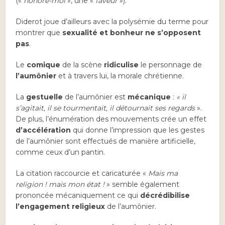
(«
honore-moi
», une «
faveur
»).
Diderot joue d’ailleurs avec la polysémie du terme pour
montrer que
sexualité et bonheur ne s’opposent
pas
.
Le
comique
de la scène
ridiculise
le personnage de
l’aumônier
et à travers lui, la morale chrétienne.
La
gestuelle
de l’aumônier est
mécanique
:
« il
s’agitait, il se tourmentait, il détournait ses regards
».
De plus, l’énumération des mouvements crée un effet
d’accélération
qui donne l’impression que les gestes
de l’aumônier sont effectués de manière artificielle,
comme ceux d’un pantin.
La citation raccourcie et caricaturée «
Mais ma
religion ! mais mon état !
» semble également
prononcée mécaniquement ce qui
décrédibilise
l’engagement religieux
de l’aumônier.