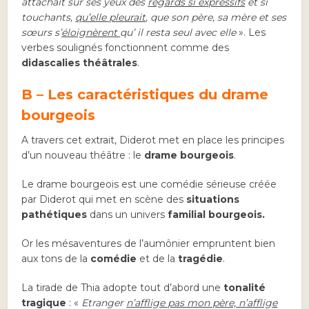
attachait sur ses yeux des
regards si expressifs
et si
touchants,
qu’elle pleurait
, que son père, sa mère et ses
sœurs s’
éloignèrent
qu’ il resta seul avec elle
». Les
verbes soulignés fonctionnent comme des
didascalies théâtrales
.
B – Les caractéristiques du drame
bourgeois
A travers cet extrait, Diderot met en place les principes
d’un nouveau théâtre : le
drame bourgeois
.
Le drame bourgeois est une comédie sérieuse créée
par Diderot qui met en scène des
situations
pathétiques
dans un univers
familial bourgeois.
Or les mésaventures de l’aumônier empruntent bien
aux tons de la
comédie
et de la
tragédie
.
La tirade de Thia adopte tout d’abord une
tonalité
tragique
: «
Etranger
n’afflige pas mon père, n’afflige