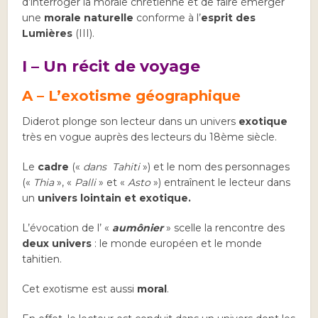
d’interroger la morale chrétienne et de faire émerger
une
morale naturelle
conforme à l’
esprit des
Lumières
(III).
I –
Un récit de voyage
A – L’exotisme géographique
Diderot plonge son lecteur dans un univers
exotique
très en vogue auprès des lecteurs du 18ème siècle.
Le
cadre
(«
dans Tahiti
») et le nom des personnages
(«
Thia
», «
Palli
» et «
Asto
») entraînent le lecteur dans
un
univers lointain et exotique.
L’évocation de l’ «
aumônier
» scelle la rencontre des
deux univers
: le monde européen et le monde
tahitien.
Cet exotisme est aussi
moral
.