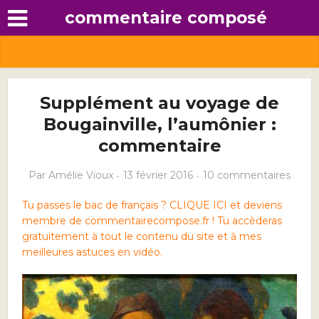
commentaire composé
Supplément au voyage de
Bougainville, l’aumônier :
commentaire
Par
Amélie Vioux
13 février 2016
10 commentaires
Tu passes le bac de français ? CLIQUE ICI et deviens
membre de commentairecompose.fr ! Tu accèderas
gratuitement à tout le contenu du site et à mes
meilleures astuces en vidéo.