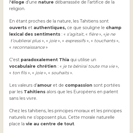
l
‘éloge
d’une
nature
débarrassée de l’artifice de la
religion.
En étant proches de la nature, les Tahitiens sont
ouverts
et
authentiques,
ce que souligne le
champ
lexical des sentiments
: «
s’agitait
, «
fière
», «
je ne
t’oublierai plus
», «
joie
», «
expressifs
», «
touchants
»,
«
reconnaissance
»
C’est
paradoxalement
Thia
qui utilise un
vocabulaire chrétien
: «
je te bénirai toute ma vie
»,
«
ton fils
», «
joie
», «
souhaits
».
Les valeurs d’
amour
et de
compassion
sont portées
par les
Tahitiens
alors que les Européens en parlent
sans les vivre.
Chez les tahitiens, les principes moraux et les principes
naturels ne s’opposent plus. Cette morale naturelle
place la
vie
au centre de tout
.