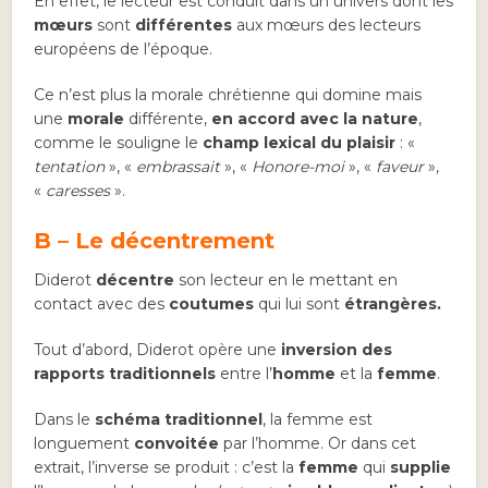
En effet, le lecteur est conduit dans un univers dont les
mœurs
sont
différentes
aux mœurs des lecteurs
européens de l’époque.
Ce n’est plus la morale chrétienne qui domine mais
une
morale
différente,
en accord avec la nature
,
comme le souligne le
champ lexical du plaisir
: «
tentation
», «
embrassait
», «
Honore-moi
», «
faveur
»,
«
caresses
».
B – Le décentrement
Diderot
décentre
son lecteur en le mettant en
contact avec des
coutumes
qui lui sont
étrangères.
Tout d’abord, Diderot opère une
inversion des
rapports traditionnels
entre l’
homme
et la
femme
.
Dans le
schéma traditionnel
, la femme est
longuement
convoitée
par l’homme. Or dans cet
extrait, l’inverse se produit : c’est la
femme
qui
supplie