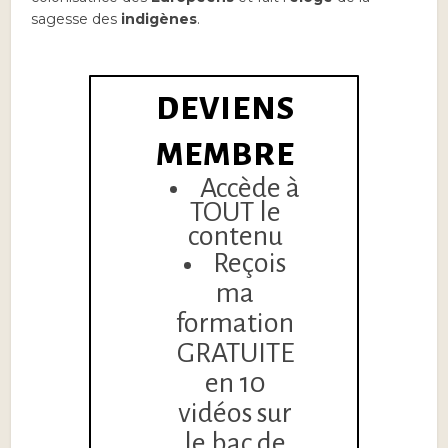
sagesse des
indigènes
.
DEVIENS
MEMBRE
Accède à
TOUT le
contenu
Reçois
ma
formation
GRATUITE
en 10
vidéos sur
le bac de