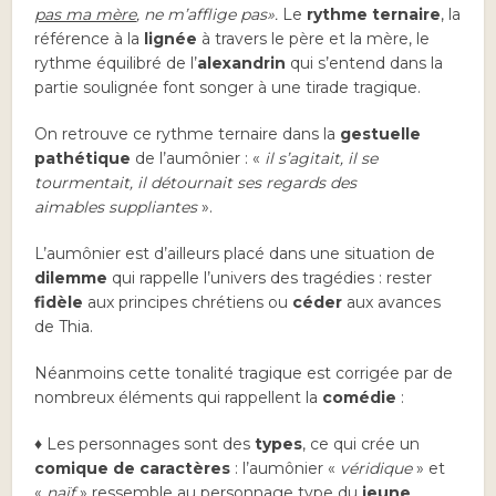
pas ma mère
,
ne m’afflige pas».
Le
rythme ternaire
, la
référence à la
lignée
à travers le père et la mère, le
rythme équilibré de l’
alexandrin
qui s’entend dans la
partie soulignée font songer à une tirade tragique.
On retrouve ce rythme ternaire dans la
gestuelle
pathétique
de l’aumônier : «
il s’agitait, il se
tourmentait, il détournait ses regards des
aimables suppliantes
».
L’aumônier est d’ailleurs placé dans une situation de
dilemme
qui rappelle l’univers des tragédies : rester
fidèle
aux principes chrétiens ou
céder
aux avances
de Thia.
Néanmoins cette tonalité tragique est corrigée par de
nombreux éléments qui rappellent la
comédie
:
♦ Les personnages sont des
types
, ce qui crée un
comique de caractères
: l’aumônier «
véridique
» et
«
naïf
» ressemble au personnage type du
jeune