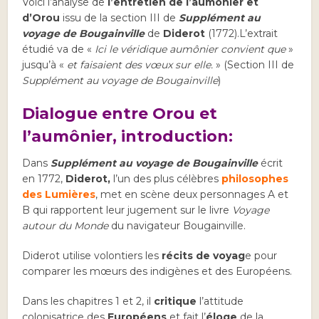
Voici l’analyse de
l’entretien de l’aumônier et
d’Orou
issu de la section III de
Supplément au
voyage de Bougainville
de
Diderot
(1772).
L’extrait
étudié va de «
Ici le véridique
aumônier
convient que
»
jusqu’à «
et faisaient des vœux sur elle.
» (Section III de
Supplément au voyage de Bougainville
)
Dialogue entre Orou et
l’aumônier, introduction:
Dans
Supplément au voyage de Bougainville
écrit
en 1772,
Diderot,
l’un des plus célèbres
philosophes
des Lumières
, met en scène deux personnages A et
B qui rapportent leur jugement sur le livre
Voyage
autour du Monde
du navigateur Bougainville.
Diderot utilise volontiers les
récits de voyag
e pour
comparer les mœurs des indigènes et des Européens.
Dans les chapitres 1 et 2, il
critique
l’attitude
colonisatrice des
Européens
et fait l’
éloge
de la