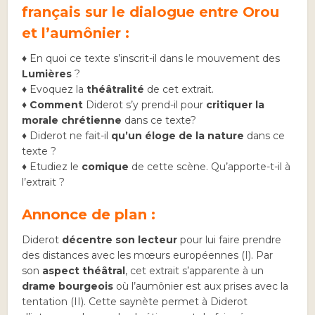
français sur le dialogue entre Orou
et l’aumônier :
♦ En quoi ce texte s’inscrit-il dans le mouvement des
Lumières
?
♦ Evoquez la
théâtralité
de cet extrait.
♦
Comment
Diderot s’y prend-il pour
critiquer la
morale chrétienne
dans ce texte?
♦ Diderot ne fait-il
qu’un éloge de la nature
dans ce
texte ?
♦ Etudiez le
comique
de cette scène. Qu’apporte-t-il à
l’extrait ?
Annonce de plan :
Diderot
décentre son lecteur
pour lui faire prendre
des distances avec les mœurs européennes (I). Par
son
aspect théâtral
, cet extrait s’apparente à un
drame bourgeois
où l’aumônier est aux prises avec la
tentation (II). Cette saynète permet à Diderot