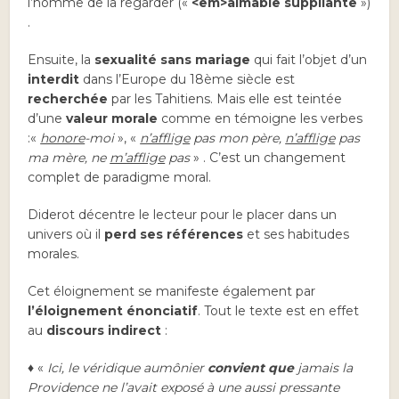
l’homme de la regarder («
<
em>aimable suppliante
»)
.
Ensuite, la
sexualité sans mariage
qui fait l’objet d’un
interdit
dans l’Europe du 18ème siècle est
recherchée
par les Tahitiens. Mais elle est teintée
d’une
valeur morale
comme en témoigne les verbes
:«
honore
-moi
», «
n’afflige
pas mon père,
n’afflige
pas
ma mère, ne
m’afflige
pas
» . C’est un changement
complet de paradigme moral.
Diderot décentre le lecteur pour le placer dans un
univers où il
perd ses références
et ses habitudes
morales.
Cet éloignement se manifeste également par
l’éloignement énonciatif
. Tout le texte est en effet
au
discours indirect
:
♦ «
Ici, le véridique aumônier
convient que
jamais la
Providence ne l’avait exposé à une aussi pressante