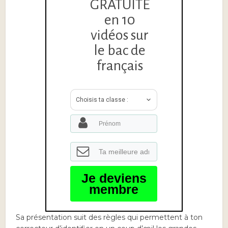
GRATUITE
en 10
vidéos sur
le bac de
français
Choisis ta classe :
Je deviens
membre
Sa présentation suit des règles qui permettent à ton