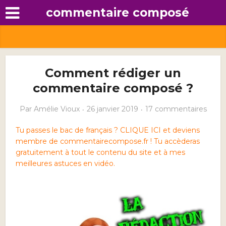
commentaire composé
Comment rédiger un
commentaire composé ?
Par
Amélie Vioux
26 janvier 2019
17 commentaires
Tu passes le bac de français ? CLIQUE ICI et deviens
membre de commentairecompose.fr ! Tu accèderas
gratuitement à tout le contenu du site et à mes
meilleures astuces en vidéo.