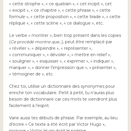
« cette strophe », « ce quatrain », « cet incipit », cet
« excipit », « ce chapitre », « cette phrase », « cette
formule », « cette proposition », « cette tirade », « cette
réplique », « cette scène », « ce dialogue », etc.
Le verbe « montrer », bien trop présent dans les copies
(
Ce procédé montre que…
), peut être remplacé par
« révéler », « dépeindre », « représenter »,
« communiquer », « dévoiler », « mettre en relief »,
« souligner », « esquisser », « exprimer », « indiquer »,
marquer », « donner l’impression que », « présenter »,
« témoigner de », etc.
Chez toi, utilise un dictionnaire des synonymes pour
enrichir ton vocabulaire. Petit à petit, tu n’auras plus
besoin de dictionnaire car ces mots te viendront plus
facilement à l’esprit.
Varie aussi tes débuts de phrase. Par exemple, au lieu
d’écrire « Ce texte a été écrit par Victor Hugo »,
propose « Victor Hugo écrit le poème