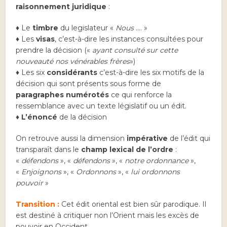
raisonnement juridique
:
♦ Le
timbre
du legislateur «
Nous
…. »
♦ Les
visas
, c’est-à-dire les instances consultées pour
prendre la décision («
ayant consulté sur cette
nouveauté nos vénérables frères
»)
♦ Les six
considérants
c’est-à-dire les six motifs de la
décision qui sont présents sous forme de
paragraphes numérotés
ce qui renforce la
ressemblance avec un texte législatif ou un édit.
♦
L’énoncé
de la décision
On retrouve aussi la dimension
impérative
de l’édit qui
transparaît dans le
champ lexical de l’ordre
:
«
défendons
», «
défendons
», «
notre ordonnance
»,
«
Enjoignons
», «
Ordonnons
», «
lui ordonnons
pouvoir
»
Transition :
Cet édit oriental est bien sûr parodique. Il
est destiné à critiquer non l’Orient mais les excès de
pouvoir en Occident.