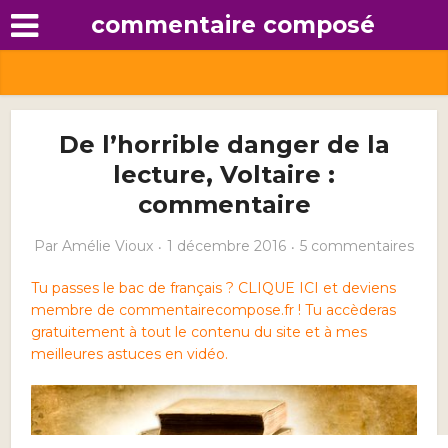
commentaire composé
De l’horrible danger de la
lecture, Voltaire :
commentaire
Par
Amélie Vioux
1 décembre 2016
5 commentaires
Tu passes le bac de français ? CLIQUE ICI et deviens
membre de commentairecompose.fr ! Tu accèderas
gratuitement à tout le contenu du site et à mes
meilleures astuces en vidéo.