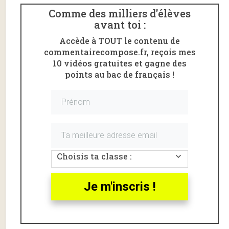
Comme des milliers d'élèves
avant toi :
Accède à TOUT le contenu de
commentairecompose.fr, reçois mes
10 vidéos gratuites et gagne des
points au bac de français !
Voici un
commentaire
du pamphlet «
De l’horrible
danger de la lecture
» de Voltaire. (1765).
De l’horrible danger de la
Choisis ta classe :
lecture, Voltaire, introduction
Je m'inscris !
du commentaire
Voltaire
publie en 1765 le pamphlet
De l’horrible
danger de la lecture
qui réaffirme les idées des