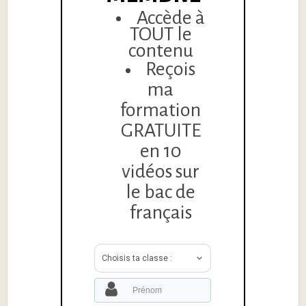
Accède à
TOUT le
contenu
Reçois
ma
formation
GRATUITE
en 10
vidéos sur
le bac de
français
Choisis ta classe :