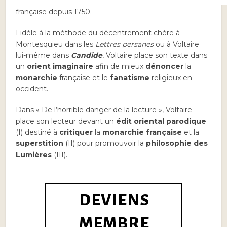
Lumières de plus en plus influentes dans la société
française depuis 1750.
Fidèle à la méthode du décentrement chère à
Montesquieu dans les
Lettres persanes
ou à Voltaire
lui-même dans
Candide
, Voltaire place son texte dans
un
orient imaginaire
afin de mieux
dénoncer
la
monarchie
française et le
fanatisme
religieux en
occident.
Dans « De l’horrible danger de la lecture », Voltaire
place son lecteur devant un
édit oriental parodique
(I) destiné à
critiquer
la
monarchie française
et la
superstition
(II) pour promouvoir la
philosophie des
Lumières
(III).
DEVIENS
MEMBRE