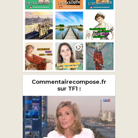
Commentairecompose.fr
sur TF1 :