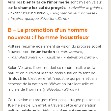
Ainsi, les
bienfaits de l’imprimerie
sont mis en valeur
par le
champ lexical du progrès
: «
réveiller le génie
»,
« exciter leur industrie », «
augmenter leur richesse
»,
«
inspirer quelque élévation d’âme
» .
B – La promotion d’un homme
nouveau : l’homme industrieux
Voltaire résume également sa vision du progrès social
à travers son
énumération
: «
cultivateur
»,
«
manufacturiers
», «
industrie
», «
élévation d’âme
».
Selon Voltaire, l’homme doit se rendre maître de la
nature en cultivant la terre mais aussi en faisant de
l’
industrie
. C’est en effet l’industrie qui permettra la
richesse de la nation et l’élévation intellectuelle et
morale de l’homme («
élévation d’âme
» ).
Cette vision du progrès n’est pas partagée par tous au
18ème siècle. En effet, à travers cette énumération,
Voltaire
critique
les idées de l’
école économique