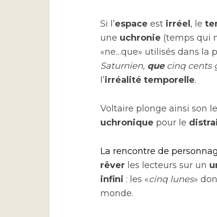
Si l’
espace
est
irréel
, le
te
une
uchronie
(temps qui n’
«ne…que» utilisés dans la p
Saturnien,
que
cinq cents 
l’
irréalité temporelle
.
Voltaire plonge ainsi son 
uchronique
pour le
distra
La rencontre de personnag
rêver
les lecteurs sur un
u
infini
: les «
cinq lunes
» don
monde.