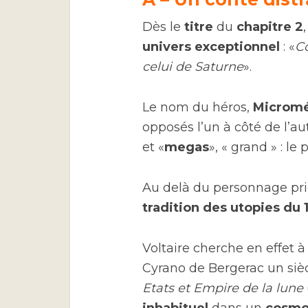
Dès le
titre
du
chapitre 2
univers exceptionnel
: «
Co
celui de Saturne
».
Le nom du héros,
Microm
opposés l’un à côté de l’aut
et «
megas
», « grand » : 
Au delà du personnage princ
tradition des utopies du
Voltaire cherche en effet à
Cyrano de Bergerac un sièc
Etats et Empire de la lune