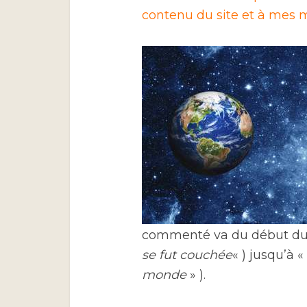
contenu du site et à mes m
commenté va du début du 
se fut couchée
« ) jusqu’à «
monde
» ).