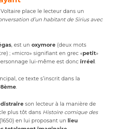
, Voltaire place le lecteur dans un
nversation d’un habitant de Sirius avec
égas
, est un
oxymore
(deux mots
re) ; «micro» signifiant en grec «
petit
»
le personnage lui-même est donc
irréel
.
ipal, ce texte s’inscrit dans la
 18ème
.
distraire
son lecteur à la manière de
le plus tôt dans
Histoire comique des
(1650) en lui proposant un
lieu