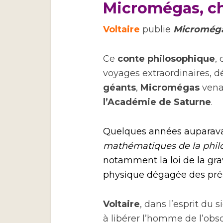
Micromégas, cha
Voltaire
publie
Micromég
Ce
conte philosophique
,
voyages extraordinaires, déc
géants
,
Micromégas
venan
l’Académie de Saturne
.
Quelques années auparav
mathématiques de la philo
notamment la loi de la gra
physique dégagée des prés
Voltaire
, dans l’esprit du 
à libérer l’homme de l’obs