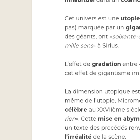
inhabituel
dans un
cosmo
Cet univers est une
utopi
pas) marquée par un
giga
des géants, ont «
soixante-
mille sens
» à Sirius.
L’effet de
gradation
entre 
cet effet de gigantisme im
La dimension utopique est s
même de l’utopie, Microm
célèbre
au XXVIIème siècl
rien
». Cette
mise en abym
un texte des procédés ren
l’irréalité
de la scène.