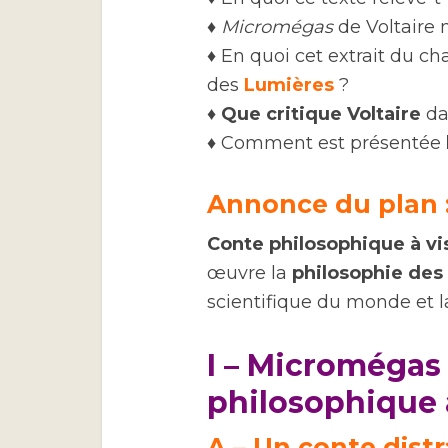
♦
Micromégas
de Voltaire n
♦ En quoi cet extrait du ch
des
Lumières
?
♦
Que critique Voltaire
da
♦ Comment est présentée
Annonce du plan 
Conte philosophique à vi
œuvre la
philosophie des
scientifique du monde et la
I – Micromégas 
philosophique à
A – Un conte dist