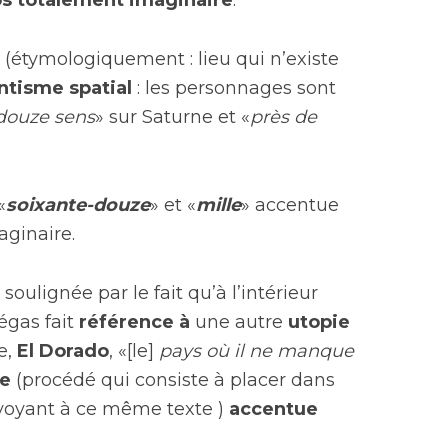
s totalement imaginaire
.
e
(étymologiquement : lieu qui n’existe
ntisme spatial
: les personnages sont
douze sens
» sur Saturne et «
près de
«
soixante-douze
» et «
mille
» accentue
aginaire.
oulignée par le fait qu’à l’intérieur
égas fait
référence à
une autre
utopie
e,
El Dorado
, «[le]
pays où il ne manque
e
(procédé qui consiste à placer dans
voyant à ce même texte )
accentue