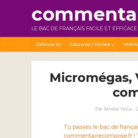
commentai
LE BAC DE FRANÇAIS FACILE ET EFFICACE
Débute ici
Oeuvres / Fiches
Méth
Micromégas, Vo
com
Par
Amélie Vioux
Tu passes le bac de franç
commentairecompose.fr ! T