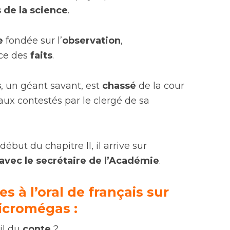
 de la science
.
e
fondée sur l’
observation
,
nce des
faits
.
s
, un géant savant, est
chassé
de la cour
aux contestés par le clergé de sa
début du chapitre II, il arrive sur
 avec le secrétaire de l’Académie
.
s à l’oral de français sur
Micromégas :
-il du
conte
?