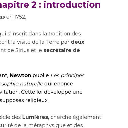
pitre 2 : introduction
as
en 1752.
 qui s’inscrit dans la tradition des
rit la visite de la Terre par
deux
t de Sirius et le
secrétaire de
ant,
Newton
publie
Les principes
sophie naturelle
qui énonce
vitation. Cette loi développe une
upposés religieux.
siècle des
Lumières
, cherche également
curité de la métaphysique et des