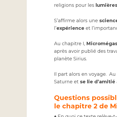
religions pour les
lumières
S’affirme alors une
scienc
l’
expérience
et l’importa
Au chapitre I,
Microméga
après avoir publié des trav
planète Sirius.
Il part alors en voyage. Au 
Saturne et
se lie d’amitié
Questions possible
le chapitre 2 de 
♦ En quoi ce texte relève-t