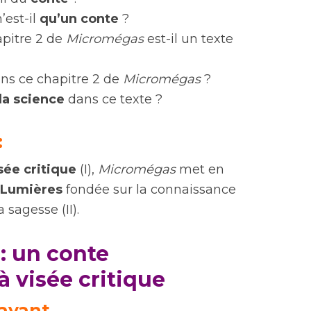
’est-il
qu’un conte
?
apitre 2 de
Micromégas
est-il un texte
ns ce chapitre 2 de
Micromégas
?
la science
dans ce texte ?
:
sée critique
(I),
Micromégas
met en
 Lumières
fondée sur la connaissance
 sagesse (II).
: un conte
 visée critique
rayant