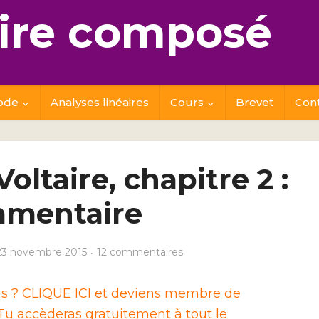
re composé
ode
Analyses linéaires
Cours
Brevet
Con
ltaire, chapitre 2 :
mentaire
23 novembre 2015
12 commentaires
ais ? CLIQUE ICI et deviens membre de
u accèderas gratuitement à tout le