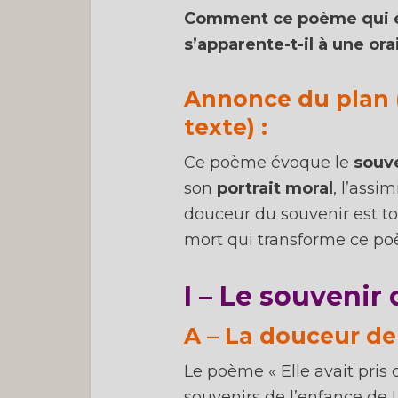
Comment ce poème qui é
s’apparente-t-il à une or
PS :
c
Annonce du plan 
texte) :
Ce poème évoque le
souve
son
portrait moral
, l’assi
douceur du souvenir est tou
mort qui transforme ce p
I – Le souvenir
A – La douceur de 
Le poème « Elle avait pris
souvenirs de l’enfance de 