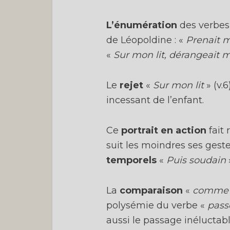
L’énumération
des verbe
de Léopoldine : «
Prenait m
«
Sur mon lit, dérangeait me
Le
rejet
«
Sur mon lit
» (v.
incessant de l’enfant.
Ce
portrait en action
fait 
suit les moindres ses ges
temporels
«
Puis soudain
La
comparaison
«
comme u
polysémie du verbe «
pass
aussi le passage inéluctab