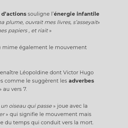
s
d’actions
souligne l’
énergie infantile
a plume, ouvrait mes livres, s’asseyait
»
s papiers , et riait
»
6) mime également le mouvement
renaître Léopoldine dont Victor Hugo
tes comme le suggèrent les
adverbes
» au vers 7.
n oiseau qui passe
» joue avec la
er
» qui signifie le mouvement mais
le du temps qui conduit vers la mort.