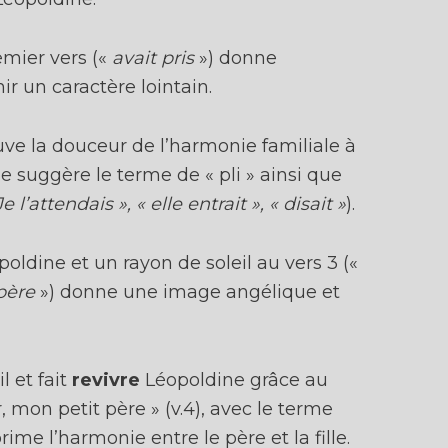
mier vers («
avait pris
») donne
 un caractère lointain.
ve la douceur de l’harmonie familiale à
e suggère le terme de « pli » ainsi que
Je l’attendais », « elle entrait », « disait »
).
oldine et un rayon de soleil au vers 3 («
père
») donne une image angélique et
l et fait
revivre
Léopoldine grâce au
, mon petit père » (v.4), avec le terme
rime l’harmonie entre le père et la fille.