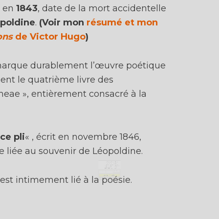
e en
1843
, date de la mort accidentelle
opoldine
.
(Voir mon
résumé et mon
ons
de Victor Hugo
)
arque durablement l’œuvre poétique
Comme des milliers
nt le quatrième livre des
d'élèves avant toi :
meae », entièrement consacré à la
Accède
GRATUITEMENT
à
TOUT
mo
contenu (analyses, fiches, méthodes...
+ Reçois mes
10 vidéos
de méthode
 ce pli
« , écrit en novembre 1846,
ESSENTIELLES
pour ton bac français
 liée au souvenir de Léopoldine.
Ta classe :
est intimement lié à la poésie.