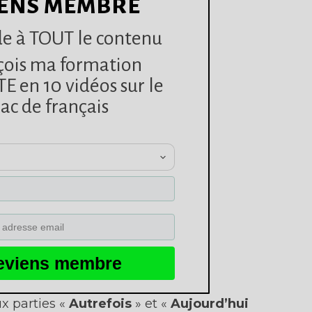
ENS MEMBRE
e à TOUT le contenu
çois ma formation
 en 10 vidéos sur le
ac de français
eviens membre
ux parties «
Autrefois
» et «
Aujourd’hui