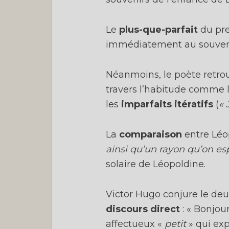
Le
plus-que-parfait
du pre
immédiatement au souvenir
Néanmoins, le poète retrou
travers l’habitude comme l
les
imparfaits itératifs
(
« 
La
comparaison
entre Léop
ainsi qu’un rayon qu’on es
solaire de Léopoldine.
Victor Hugo conjure le deui
discours direct
: « Bonjour
affectueux «
petit
» qui exp