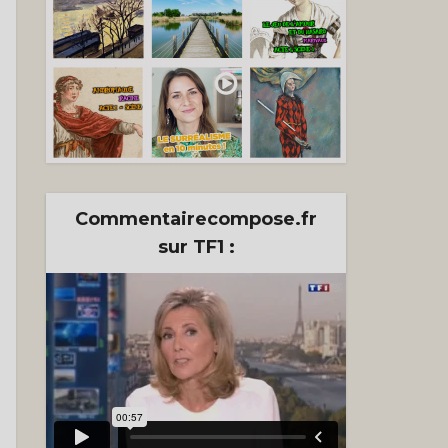
s mes
e
Commentairecompose.fr
sur TF1 :