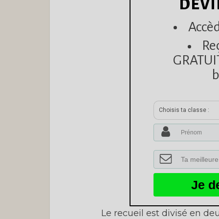
DEVI
Accèd
Re
GRATUITE
b
Choisis ta classe :
Je d
Le recueil est divisé en de