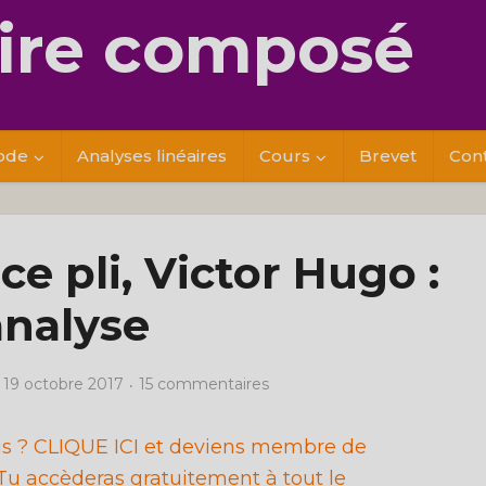
re composé
ode
Analyses linéaires
Cours
Brevet
Con
 ce pli, Victor Hugo :
analyse
19 octobre 2017
15 commentaires
ais ? CLIQUE ICI et deviens membre de
u accèderas gratuitement à tout le