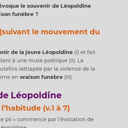
Oui, je m'inscris !
voque le souvenir de Léopoldine
aison funèbre ?
 Inscris-toi avec une adresse email que tu vérifies souvent ou tu ne recevras pa
onseils à temps et ton inscription ne servira à rien !
Ton adresse email rest
(suivant le mouvement du
secrète
. Ce n'est que moi (Amélie) qui t'écrirai.
nir de la jeune Léopoldine
(I) et fait
milant à une muse poétique (II). La
tefois rattrapée par la violence de la
oème en
oraison funèbre
(III).
 de Léopoldine
l’habitude (v.1 à 7)
 ce pli » commence par l’évocation de
Léopoldine.