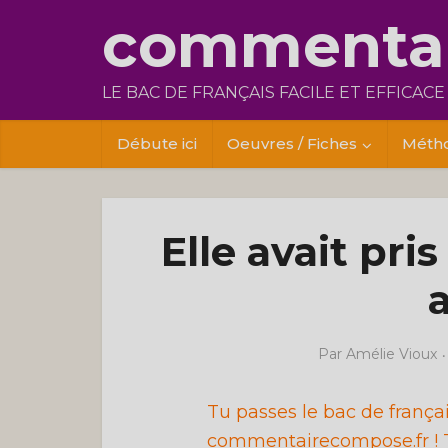
commentai
LE BAC DE FRANÇAIS FACILE ET EFFICACE
Débute ici
Oeuvres / Fiches
Méth
Elle avait pris
Par
Amélie Vioux
Tu passes le bac de franç
commentairecompose.fr ! T