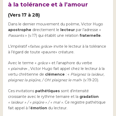
à la tolérance et à l’amour
(Vers 17 à 28)
Dans le dernier mouvement du poème, Victor Hugo
apostrophe
directement le
lecteur
par l’adresse «
Passants
» (v.17) qui établit une relation
fraternelle
.
L’impératif «
faites grâce
» invite le lecteur à la tolérance
à l’égard de toute «pauvre» créature.
Avec le terme «
grâce
» et l’anaphore du verbe
«
plaindre
« , Victor Hugo fait appel chez le lecteur à la
vertu chrétienne de
clémence
: «
Plaignez la laideur,
plaignez la piqûre, / Oh! plaignez le mal!
» (v.19-20).
Ces invitations
pathétiques
sont d’intensité
croissante avec le rythme ternaire et la
gradation
« laideur » / « piqûre » / « mal »
. Ce registre pathétique
fait appel à l’
émotion
du lecteur.