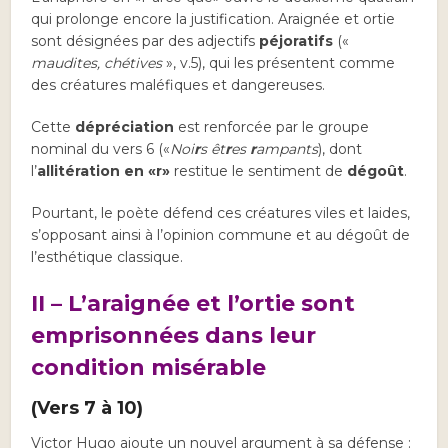
qui prolonge encore la justification. Araignée et ortie
sont désignées par des adjectifs
péjoratifs
(«
maudites, chétives
», v.5), qui les présentent comme
des créatures maléfiques et dangereuses.
Cette
dépréciation
est renforcée par le groupe
nominal du vers 6 («
Noi
r
s êt
r
es
r
ampants
), dont
l’
allitération en «r»
restitue le sentiment de
dégoût
.
Pourtant, le poète défend ces créatures viles et laides,
s’opposant ainsi à l’opinion commune et au dégoût de
l’esthétique classique.
II – L’araignée et l’ortie sont
emprisonnées dans leur
condition misérable
(Vers 7 à 10)
Victor Hugo ajoute un nouvel argument à sa défense :