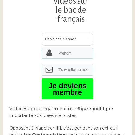
vidéos sur
le bac de
français
Choisis ta classe :
Je deviens
membre
Victor Hugo fut également une
figure politique
importante aux idées socialistes.
Opposant à Napoléon III, c’est pendant son exil qu’il
publie
Les Contemplations
, où il tente de faire le deuil