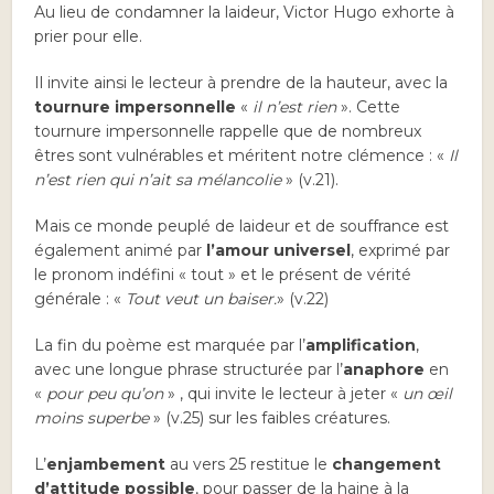
Au lieu de condamner la laideur, Victor Hugo exhorte à
prier pour elle.
Il invite ainsi le lecteur à prendre de la hauteur, avec la
tournure impersonnelle
«
il n’est rien
». Cette
tournure impersonnelle rappelle que de nombreux
êtres sont vulnérables et méritent notre clémence : «
Il
n’est rien qui n’ait sa mélancolie
» (v.21).
Mais ce monde peuplé de laideur et de souffrance est
également animé par
l’amour universel
, exprimé par
le pronom indéfini « tout » et le présent de vérité
générale : «
Tout veut un baiser.
» (v.22)
La fin du poème est marquée par l’
amplification
,
avec une longue phrase structurée par l’
anaphore
en
«
pour peu qu’on
» , qui invite le lecteur à jeter «
un œil
moins superbe
» (v.25) sur les faibles créatures.
L’
enjambement
au vers 25 restitue le
changement
d’attitude possible
, pour passer de la haine à la