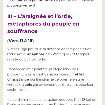
La
dimension politique
de ce poème s’affirme ainsi
progressivement.
III – L’araignée et l’ortie,
métaphores du peuple en
souffrance
(Vers 11 à 16)
Victor Hugo poursuit sa défense de l’araignée et de
l’ortie avec l’
anaphore
en «Parce que» et l’emploi
répété du point-virgule.
L’anaphore et la parataxe (juxtaposition des
propositions sans mot de liaison) crée un
effet
d’insistance
qui transforme ce poème en une
véritable
apologie
en faveur des êtres haïs pour leur
seule laideur.
Le parallélisme de construction des vers 11 et 12 fait de
l’ortie «
une couleuvre
» et de l’araignée «
un gueux
»