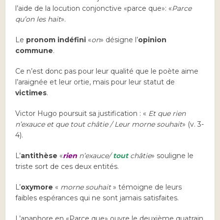
l’aide de la locution conjonctive «parce que»: «
Parce
qu’on les hait
».
Le
pronom indéfini
«
on
» désigne l’
opinion
commune
.
Ce n’est donc pas pour leur qualité que le poète aime
l’araignée et leur ortie, mais pour leur statut de
victimes
.
Victor Hugo poursuit sa justification : «
Et que rien
n’exauce et que tout châtie / Leur morne souhait
» (v. 3-
4).
L’
antithèse
«
rien
n’exauce/
tout
châtie
» souligne le
triste sort de ces deux entités.
L’
oxymore
«
morne souhait
» témoigne de leurs
faibles espérances qui ne sont jamais satisfaites.
L’anaphore en «Parce que» ouvre le deuxième quatrain