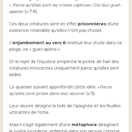
«
Parce qu’elles sont les tristes captives / De leur guet-
apens
» (v.7-8).
Ces deux créatures sont en effet
prisonnières
d’une
existence misérable qu’elles n’ont pas choisie.
L’
enjambement au vers 8
restitue leur chute dans ce
piège, ce « guet-apens ».
Or le rejet de l’injustice empêche le poète de haïr des
créatures innocentes uniquement parce qu’elles sont
laides.
Le quatrain suivant approfondit cette idée: «
Parce
qu’elles sont prises dans leur œuvre
» (v.9).
Leur œuvre désigne la toile de l’araignée et les feuilles
urticantes de l’ortie.
Mais il s’agit également d’une
métaphore
désignant
le poète lui-même, enfermé dans son œuvre comme