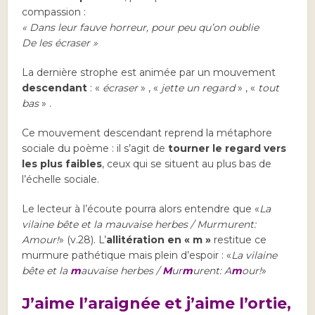
compassion :
« Dans leur fauve horreur, pour peu qu’on oublie
De les écraser »
La dernière strophe est animée par un mouvement
descendant
: «
écraser
» , «
jette un regard
» , «
tout
bas
» .
Ce mouvement descendant reprend la métaphore
sociale du poème : il s’agit de
tourner le regard vers
les plus faibles
, ceux qui se situent au plus bas de
l’échelle sociale.
Le lecteur à l’écoute pourra alors entendre que «
La
vilaine bête et la mauvaise herbes / Murmurent:
Amour!
» (v.28). L’
allitération en « m »
restitue ce
murmure pathétique mais plein d’espoir : «
La vilaine
bête et la
m
auvaise herbes /
M
ur
m
urent: A
m
our!
»
J’aime l’araignée et j’aime l’ortie,