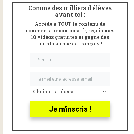
Comme des milliers d'élèves
avant toi :
Accède à TOUT le contenu de
commentairecompose.fr, reçois mes
10 vidéos gratuites et gagne des
points au bac de français !
Voici un
commentaire linéaire
du poème «
J’aime
l’araignée et j’aime l’ortie
» issu des
Contemplations
de
Victor Hugo
.
J’aime l’araignée, introduction
Choisis ta classe :
Victor Hugo
est considéré comme l’un des plus
grands écrivain français.
Je m'inscris !
Il est le chef de file du
romantisme
qui, dans la
première moitié du XIXe siècle, entend révolutionner
l’art, qu’il considère trop conservateur.