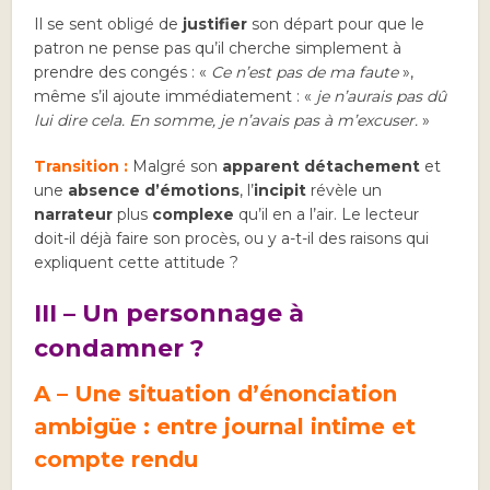
Il se sent obligé de
justifier
son départ pour que le
patron ne pense pas qu’il cherche simplement à
prendre des congés : «
Ce n’est pas de ma faute
»,
même s’il ajoute immédiatement : «
je n’aurais pas dû
lui dire cela. En somme, je n’avais pas à m’excuser.
»
Transition :
Malgré son
apparent détachement
et
une
absence d’émotions
, l’
incipit
révèle un
narrateur
plus
complexe
qu’il en a l’air. Le lecteur
doit-il déjà faire son procès, ou y a-t-il des raisons qui
expliquent cette attitude ?
III – Un personnage à
condamner ?
A – Une situation d’énonciation
ambigüe : entre journal intime et
compte rendu