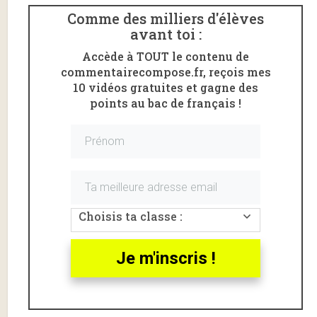
l’
incipit
Comme des milliers d'élèves
de
avant toi :
L’Étran
ger
Accède à TOUT le contenu de
d’Albert
commentairecompose.fr, reçois mes
Camus
10 vidéos gratuites et gagne des
(«
points au bac de français !
Aujourd
’hui,
maman
est
morte…
» ).
Choisis ta classe :
L’extrait commenté va de «
Aujourd’hui, maman est
morte
» à «
J’ai dit « oui » pour n’avoir plus à parler
» .
Clique ici pour lire cet extrait du chapitre 1 de
Je m'inscris !
L’Etranger
.
L’Etranger, Camus, Incipit :