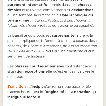
purement informatifs
, donnés dans des
phrases
simples
(sujet-verbe-complément) et
déclaratives
qui ne sont pas sans rappeler le
style laconique du
télégramme
: «
J’ai pris l’autobus à deux heures. Il
faisait très chaud.
» (début du troisième paragraphe).
La
banalité
du propos est
surprenante
: il prend la
peine d’expliquer qu’il s’endort à cause sa course, des «
cahots
», de «
l’odeur d’essence
», de «
la réverbération
de la route et du ciel
», alors qu’il ne manifeste aucun
sentiment de tristesse.
Ces
phrases courtes et banales
contrastent avec la
situation exceptionnelle
qu’est en train de vivre le
narrateur.
Transition :
L
’incipit
d’un roman joue aussi le rôle
d’accroche, et c’est ici l’
originalité
de la
narration
qui
intrigue le lecteur
.