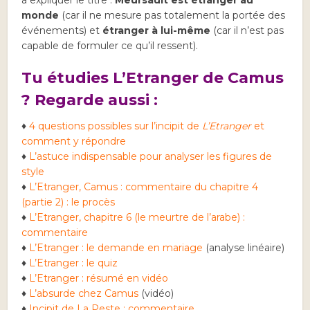
à expliquer le titre :
Meursault est étranger au
monde
(car il ne mesure pas totalement la portée des
événements) et
étranger à lui-même
(car il n’est pas
capable de formuler ce qu’il ressent).
Tu étudies L’Etranger de Camus
? Regarde aussi :
♦
4 questions possibles sur l’incipit de
L’Etranger
et
comment y répondre
♦
L’astuce indispensable pour analyser les figures de
style
♦
L’Etranger, Camus : commentaire du chapitre 4
(partie 2) : le procès
♦
L’Etranger, chapitre 6 (le meurtre de l’arabe) :
commentaire
♦
L’Etranger : le demande en mariage
(analyse linéaire)
♦
L’Etranger : le quiz
♦
L’Etranger : résumé en vidéo
♦
L’absurde chez Camus
(vidéo)
♦
Incipit de La Peste : commentaire