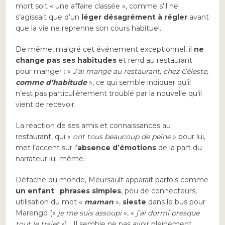
mort soit « une affaire classée », comme s’il ne
s’agissait que d’un
léger désagrément à régler
avant
que la vie ne reprenne son cours habituel.
De même, malgré cet événement exceptionnel, il
ne
change pas ses habitudes
et rend au restaurant
pour manger : «
J’ai mangé au restaurant, chez Céleste,
comme d’habitude
», ce qui semble indiquer qu’il
n’est pas particulièrement troublé par la nouvelle qu’il
vient de recevoir.
La réaction de ses amis et connaissances au
restaurant, qui «
ont tous beaucoup de peine
» pour lui,
met l’accent sur l’
absence d’émotions
de la part du
narrateur lui-même.
Détaché du monde, Meursault apparaît parfois comme
un enfant
:
phrases simples
, peu de connecteurs,
utilisation du mot «
maman
»,
sieste
dans le bus pour
Marengo («
je me suis assoupi
», «
j’ai dormi presque
tout le trajet
»)… Il semble ne pas avoir pleinement