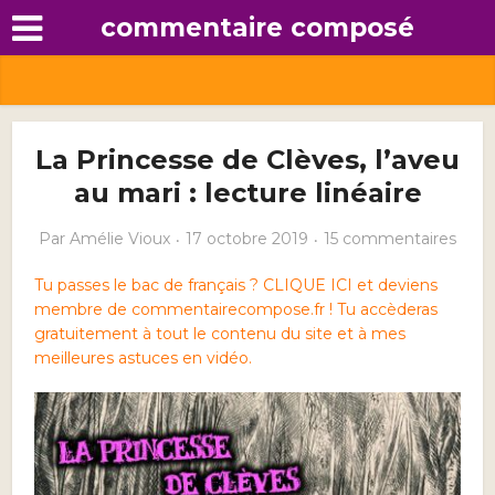
commentaire composé
La Princesse de Clèves, l’aveu
au mari : lecture linéaire
Par
Amélie Vioux
17 octobre 2019
15 commentaires
Tu passes le bac de français ? CLIQUE ICI et deviens
membre de commentairecompose.fr ! Tu accèderas
gratuitement à tout le contenu du site et à mes
meilleures astuces en vidéo.