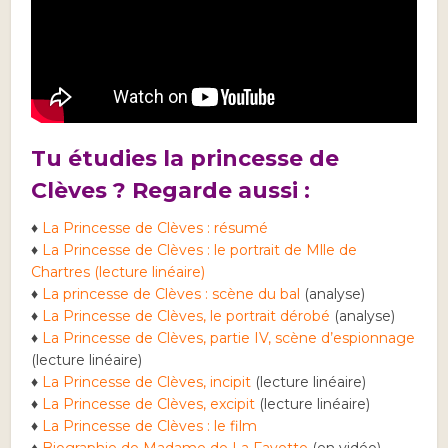
Tu étudies la princesse de
Clèves ? Regarde aussi :
♦
La Princesse de Clèves : résumé
♦
La Princesse de Clèves : le portrait de Mlle de
Chartres (lecture linéaire)
♦
La princesse de Clèves : scène du bal
(analyse)
♦
La Princesse de Clèves, le portrait dérobé
(analyse)
♦
La Princesse de Clèves, partie IV, scène d’espionnage
(lecture linéaire)
♦
La Princesse de Clèves, incipit
(lecture linéaire)
♦
La Princesse de Clèves, excipit
(lecture linéaire)
♦
La Princesse de Clèves : le film
♦
Biographie de Madame de La Fayette
(en vidéo)