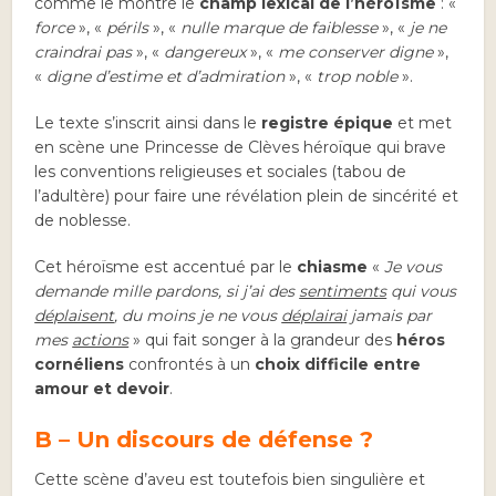
comme le montre le
champ lexical de l’héroïsme
: «
force
», «
périls
», «
nulle marque de faiblesse
», «
je ne
craindrai pas
», «
dangereux
», «
me conserver digne
»,
«
digne d’estime et d’admiration
», «
trop noble
».
Le texte s’inscrit ainsi dans le
registre épique
et met
en scène une Princesse de Clèves héroïque qui brave
les conventions religieuses et sociales (tabou de
l’adultère) pour faire une révélation plein de sincérité et
de noblesse.
Cet héroïsme est accentué par le
chiasme
«
Je vous
demande mille pardons, si j’ai des
sentiments
qui vous
déplaisent
, du moins je ne vous
déplairai
jamais par
mes
actions
» qui fait songer à la grandeur des
héros
cornéliens
confrontés à un
choix difficile entre
amour et devoir
.
B – Un discours de défense ?
Cette scène d’aveu est toutefois bien singulière et