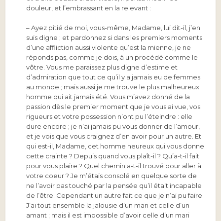
douleur, et l’embrassant en la relevant :
– Ayez pitié de moi, vous-même, Madame, lui dit-il, j’en
suis digne ; et pardonnez si dans les premiers moments
d’une affliction aussi violente qu’est la mienne, je ne
réponds pas, comme je dois, à un procédé comme le
vôtre. Vous me paraissez plus digne d’estime et
d’admiration que tout ce qu’il y a jamais eu de femmes
au monde ; mais aussi je me trouve le plus malheureux
homme qui ait jamais été. Vous m’avez donné de la
passion dès le premier moment que je vous ai vue, vos
rigueurs et votre possession n’ont pu l’éteindre : elle
dure encore ; je n’ai jamais pu vous donner de l’amour,
et je vois que vous craignez d’en avoir pour un autre. Et
qui est-il, Madame, cet homme heureux qui vous donne
cette crainte ? Depuis quand vous plaît-il ? Qu’a-t-il fait
pour vous plaire ? Quel chemin a-t-il trouvé pour aller à
votre coeur ? Je m’étais consolé en quelque sorte de
ne l’avoir pas touché par la pensée qu’il était incapable
de l’être. Cependant un autre fait ce que je n’ai pu faire.
J’ai tout ensemble la jalousie d’un mari et celle d’un
amant ; mais il est impossible d’avoir celle d’un mari