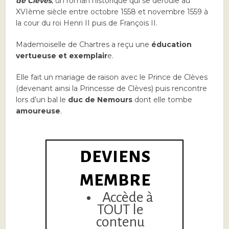
de Clèves
, un roman historique qui se déroule au
XVIème siècle entre octobre 1558 et novembre 1559 à
la cour du roi Henri II puis de François II.
Mademoiselle de Chartres a reçu une
éducation
vertueuse et exemplair
e.
Elle fait un mariage de raison avec le Prince de Clèves
(devenant ainsi la Princesse de Clèves) puis rencontre
lors d’un bal le
duc de Nemours
dont elle tombe
amoureuse
.
DEVIENS
MEMBRE
Accède à
TOUT le
contenu