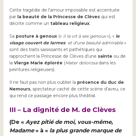
Cette tragédie de l’amour impossible est accentuée
par
la beauté de la Princesse de Clèves
qui est
décrite comme un
tableau religieux
.
Sa
posture à genoux
(«
il la vit à ses genoux
»), «
le
visage couvert de larmes
et d’une beauté admirable
»
sont des traits saisissants et pathétiques qui
rapprochent la Princesse de Clèves d’une
sainte
ou de
la
Vierge Marie éplorée
(
Mater dolorosa
dans les
peintures religieuses).
Il ne faut pas non plus oublier la
présence du duc de
Nemours
, spectateur caché de cette scène d’aveu, ce
qui rend ce passage encore plus théâtral.
III – La dignité de M. de Clèves
(De «
Ayez pitié de moi, vous-même,
Madame
» à «
la plus grande marque de