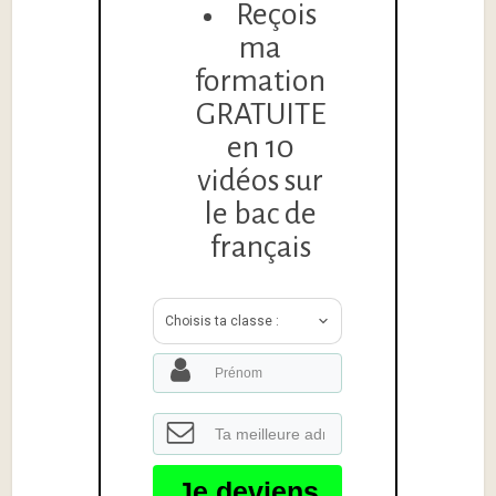
Reçois
ma
formation
GRATUITE
en 10
vidéos sur
le bac de
français
Choisis ta classe :
Je deviens