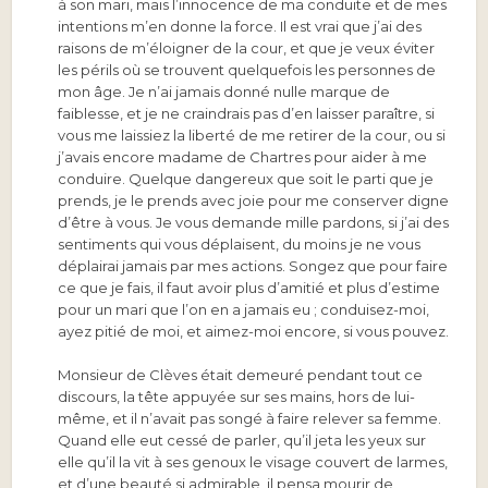
à son mari, mais l’innocence de ma conduite et de mes
intentions m’en donne la force. Il est vrai que j’ai des
raisons de m’éloigner de la cour, et que je veux éviter
les périls où se trouvent quelquefois les personnes de
mon âge. Je n’ai jamais donné nulle marque de
faiblesse, et je ne craindrais pas d’en laisser paraître, si
vous me laissiez la liberté de me retirer de la cour, ou si
j’avais encore madame de Chartres pour aider à me
conduire. Quelque dangereux que soit le parti que je
prends, je le prends avec joie pour me conserver digne
d’être à vous. Je vous demande mille pardons, si j’ai des
sentiments qui vous déplaisent, du moins je ne vous
déplairai jamais par mes actions. Songez que pour faire
ce que je fais, il faut avoir plus d’amitié et plus d’estime
pour un mari que l’on en a jamais eu ; conduisez-moi,
ayez pitié de moi, et aimez-moi encore, si vous pouvez.
Monsieur de Clèves était demeuré pendant tout ce
discours, la tête appuyée sur ses mains, hors de lui-
même, et il n’avait pas songé à faire relever sa femme.
Quand elle eut cessé de parler, qu’il jeta les yeux sur
elle qu’il la vit à ses genoux le visage couvert de larmes,
et d’une beauté si admirable, il pensa mourir de