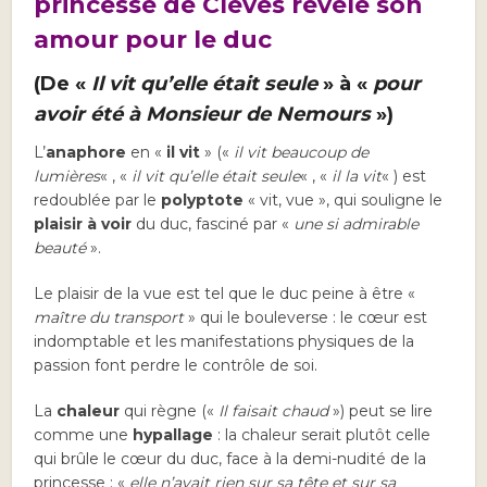
princesse de Clèves révèle son
amour pour le duc
(De «
Il vit qu’elle était seule
» à «
pour
avoir été à Monsieur de Nemours
»)
L’
anaphore
en «
il vit
» («
il vit beaucoup de
lumières
« , «
il vit qu’elle était seule
« , «
il la vit
« ) est
redoublée par le
polyptote
« vit, vue », qui souligne le
plaisir à voir
du duc, fasciné par «
une si admirable
beauté
».
Le plaisir de la vue est tel que le duc peine à être «
maître du transport
» qui le bouleverse : le cœur est
indomptable et les manifestations physiques de la
passion font perdre le contrôle de soi.
La
chaleur
qui règne («
Il faisait chaud
») peut se lire
comme une
hypallage
: la chaleur serait plutôt celle
qui brûle le cœur du duc, face à la demi-nudité de la
princesse : «
elle n’avait rien sur sa tête et sur sa