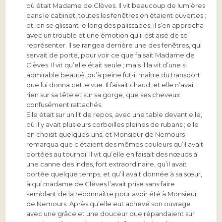
où était Madame de Clèves. Il vit beaucoup de lumières
dans le cabinet, toutes les fenêtres en étaient ouvertes ;
et, en se glissant le long des palissades, il s’en approcha
avec un trouble et une émotion qu’il est aisé de se
représenter. Il se rangea derrière une des fenêtres, qui
servait de porte, pour voir ce que faisait Madame de
Clèves. Il vit qu’elle était seule ; mais il la vit d’une si
admirable beauté, qu’à peine fut-il maître du transport
que lui donna cette vue. Il faisait chaud, et elle n’avait
rien sur sa tête et sur sa gorge, que ses cheveux
confusément rattachés.
Elle était sur un lit de repos, avec une table devant elle,
où il y avait plusieurs corbeilles pleines de rubans ; elle
en choisit quelques-uns, et Monsieur de Nemours
remarqua que c’étaient des mêmes couleurs qu’il avait
portées au tournoi. Il vit qu’elle en faisait des nœuds à
une canne des Indes, fort extraordinaire, qu’il avait
portée quelque temps, et qu’il avait donnée à sa sœur,
à qui madame de Clèves l’avait prise sans faire
semblant de la reconnaître pour avoir été à Monsieur
de Nemours. Après qu’elle eut achevé son ouvrage
avec une grâce et une douceur que répandaient sur