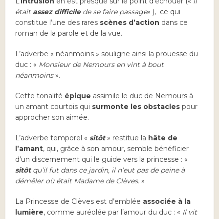
L’
intrusion
en est presque sur le point d’échouer («
il
était
assez difficile
de se faire passage
» ), ce qui
constitue l’une des rares
scènes d’action
dans ce
roman de la parole et de la vue.
L’adverbe « néanmoins » souligne ainsi la prouesse du
duc : «
Monsieur de Nemours en vint à bout
néanmoins
».
Cette tonalité
épique
assimile le duc de Nemours à
un amant courtois qui
surmonte les obstacles
pour
approcher son aimée.
L’adverbe temporel «
sitôt
» restitue la
hâte de
l’amant
, qui, grâce à son amour, semble bénéficier
d’un discernement qui le guide vers la princesse : «
sitôt
qu’il fut dans ce jardin, il n’eut pas de peine à
démêler où était Madame de Clèves.
»
La Princesse de Clèves est d’emblée
associée à la
lumière
, comme auréolée par l’amour du duc : «
Il vit