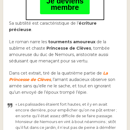
Je deviens
membre
Sa subtilité est caractéristique de l’
écriture
précieuse
.
Le roman narre les
tourments amoureux
de la
sublime et chaste
Princesse de Clèves
, tombée
amoureuse du duc de Nemours, aristocrate aussi
séduisant que menaçant pour sa vertu.
Dans cet extrait, tiré de la quatrième partie de
La
Princesse de Clèves
, l’amant audacieux observe son
aimée sans qu’elle ne le sache, et tout en ignorant
qu’un envoyé de l’époux trompé l’épie.
« Les palissades étaient fort hautes, et il y en avait
encore derrière, pour empêcher qu’on ne pût entrer ;
en sorte qu’il était assez difficile de se faire passage.
Monsieur de Nemours en vint à bout néanmoins ; sitôt
qu’il fut dans ce jardin, il n’eut pas de peine à démêler