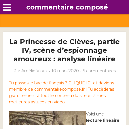
commentaire composé
La Princesse de Clèves, partie
IV, scène d’espionnage
amoureux : analyse linéaire
Par
Amélie Vioux
10 mars 2020
5 commentaires
Tu passes le bac de français ? CLIQUE ICI et deviens
membre de commentairecompose.fr ! Tu accèderas
gratuitement à tout le contenu du site et à mes
meilleures astuces en vidéo.
Voici une
lecture linéaire
du passage où le