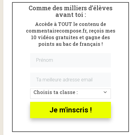
duc de Nemours
Comme des milliers d'élèves
espionne la
avant toi :
Princesse de
Accède à TOUT le contenu de
Clèves à
commentairecompose.fr, reçois mes
Coulommiers
10 vidéos gratuites et gagne des
(dite la scène
points au bac de français !
des palissades
ou la scène des
rubans).
Cet extrait est
tiré de la
quatrième partie
du roman, à
Choisis ta classe :
partir de «
les
palissades
Je m'inscris !
étaient fort
hautes
» jusqu’à
«
ni imaginé par nul autre amant
» .