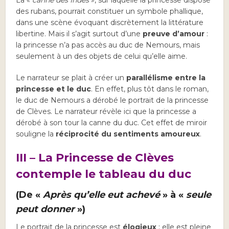
La «
canne des Indes
», sur laquelle la princesse dispose
des rubans, pourrait constituer un symbole phallique,
dans une scène évoquant discrètement la littérature
libertine. Mais il s’agit surtout d’une
preuve d’amour
:
la princesse n’a pas accès au duc de Nemours, mais
seulement à un des objets de celui qu’elle aime.
Le narrateur se plait à créer un
parallélisme entre la
princesse et le duc
. En effet, plus tôt dans le roman,
le duc de Nemours a dérobé le portrait de la princesse
de Clèves. Le narrateur révèle ici que la princesse a
dérobé à son tour la canne du duc. Cet effet de miroir
souligne la
réciprocité du sentiments amoureux
.
III – La Princesse de Clèves
contemple le tableau du duc
(De «
Après qu’elle eut achevé
» à «
seule
peut donner
»)
Le portrait de la princesse est
élogieux
: elle est pleine