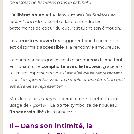
beaucoup de lumières dans le cabinet
».
L’
allitération en « t »
dans «
t
ou
t
es les fenê
t
res en
é
t
aient ouver
t
es
» semble faire entendre les
battements de coeur du duc, restituant son émotion.
Les
fenêtres ouvertes
suggèrent que la princesse
est désormais
accessible
à la rencontre amoureuse.
Le narrateur souligne le trouble amoureux du duc tout
en nouant une
complicité avec le lecteur
, grâce à la
tournure impersonnelle «
il est aisé de se représenter
»
: «
il s’en approcha avec un trouble et une émotion qu’il
est aisé de se représenter.
»
Mais le duc «
se rangea
» derrière une fenêtre faisant
usage de «
porte
« . La
porte
symbolise de nouveau
l’
inaccessibilité
de la princesse.
Il – Dans son intimité, la