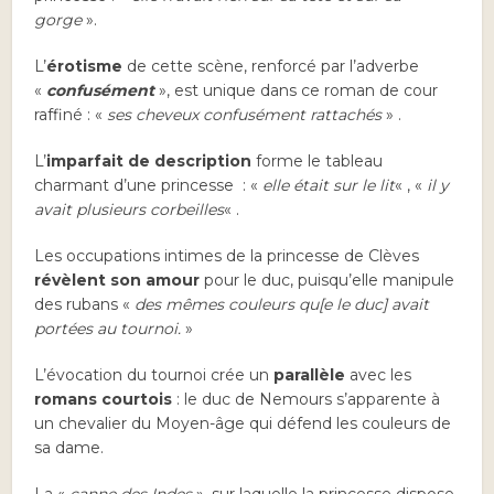
gorge
».
L’
érotisme
de cette scène, renforcé par l’adverbe
«
confusément
», est unique dans ce roman de cour
raffiné : «
ses cheveux confusément rattachés
» .
L’
imparfait de description
forme le tableau
charmant d’une princesse : «
elle était sur le lit
« , «
il y
avait plusieurs corbeilles
« .
Les occupations intimes de la princesse de Clèves
révèlent son amour
pour le duc, puisqu’elle manipule
des rubans «
des mêmes couleurs qu[e le duc] avait
portées au tournoi.
»
L’évocation du tournoi crée un
parallèle
avec les
romans courtois
: le duc de Nemours s’apparente à
un chevalier du Moyen-âge qui défend les couleurs de
sa dame.