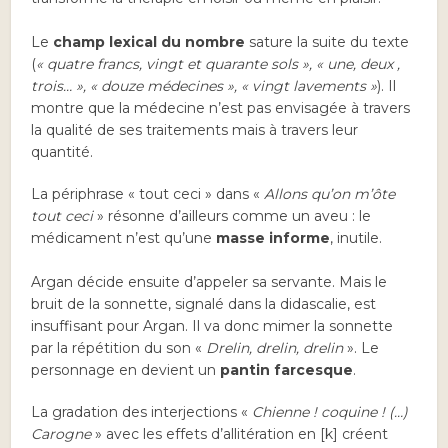
Le
champ lexical du nombre
sature la suite du texte
(
« quatre francs, vingt et quarante sols », « une, deux ,
trois… », « douze médecines », « vingt lavements »
). Il
montre que la médecine n’est pas envisagée à travers
la qualité de ses traitements mais à travers leur
quantité.
La périphrase « tout ceci » dans «
Allons qu’on m’ôte
tout ceci
» résonne d’ailleurs comme un aveu : le
médicament n’est qu’une
masse informe
, inutile.
Argan décide ensuite d’appeler sa servante. Mais le
bruit de la sonnette, signalé dans la didascalie, est
insuffisant pour Argan. Il va donc mimer la sonnette
par la répétition du son «
Drelin, drelin, drelin
». Le
personnage en devient un
pantin farcesque
.
La gradation des interjections «
Chienne ! coquine ! (…)
Carogne
» avec les effets d’allitération en [k] créent