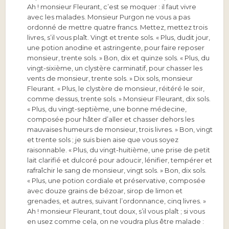
Ah ! monsieur Fleurant, c’est se moquer : il faut vivre
avec les malades. Monsieur Purgon ne vous a pas
ordonné de mettre quatre francs. Mettez, mettez trois
livres, s’il vous plaît. Vingt et trente sols. « Plus, dudit jour,
une potion anodine et astringente, pour faire reposer
monsieur, trente sols. » Bon, dix et quinze sols. « Plus, du
vingt-sixième, un clystère carminatif, pour chasser les
vents de monsieur, trente sols. » Dix sols, monsieur
Fleurant. « Plus, le clystère de monsieur, réitéré le soir,
comme dessus, trente sols. » Monsieur Fleurant, dix sols.
« Plus, du vingt-septième, une bonne médecine,
composée pour hâter d’aller et chasser dehors les
mauvaises humeurs de monsieur, trois livres. » Bon, vingt
et trente sols ; je suis bien aise que vous soyez
raisonnable. « Plus, du vingt-huitième, une prise de petit
lait clarifié et dulcoré pour adoucir, lénifier, tempérer et
rafraîchir le sang de monsieur, vingt sols. » Bon, dix sols.
« Plus, une potion cordiale et préservative, composée
avec douze grains de bézoar, sirop de limon et
grenades, et autres, suivant l’ordonnance, cinq livres. »
Ah ! monsieur Fleurant, tout doux, s’il vous plaît ; si vous
en usez comme cela, on ne voudra plus être malade :