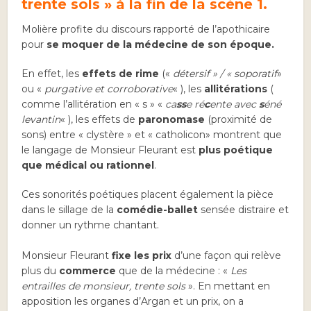
trente sols » à la fin de la scène 1.
Molière profite du discours rapporté de l’apothicaire
pour
se moquer de la médecine de son époque.
En effet, les
effets de rime
(«
détersif » / « soporatif
»
ou «
purgative et corroborative
« ), les
allitérations
(
comme l’allitération en « s » «
ca
ss
e ré
c
ente avec
s
éné
levantin
« ), les effets de
paronomase
(proximité de
sons) entre « clystère » et « catholicon» montrent que
le langage de Monsieur Fleurant est
plus poétique
que médical ou rationnel
.
Ces sonorités poétiques placent également la pièce
dans le sillage de la
comédie-ballet
sensée distraire et
donner un rythme chantant.
Monsieur Fleurant
fixe les prix
d’une façon qui relève
plus du
commerce
que de la médecine : «
Les
entrailles de monsieur, trente sols
». En mettant en
apposition les organes d’Argan et un prix, on a