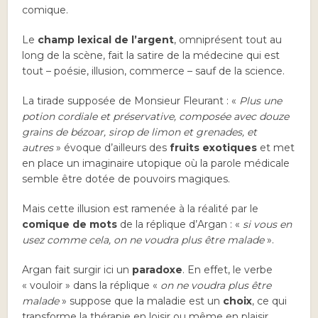
comique.
Le
champ lexical de l’argent
, omniprésent tout au
long de la scène, fait la satire de la médecine qui est
tout – poésie, illusion, commerce – sauf de la science.
La tirade supposée de Monsieur Fleurant : «
Plus une
potion cordiale et préservative, composée avec douze
grains de bézoar, sirop de limon et grenades, et
autres
» évoque d’ailleurs des
fruits exotiques
et met
en place un imaginaire utopique où la parole médicale
semble être dotée de pouvoirs magiques.
Mais cette illusion est ramenée à la réalité par le
comique de mots
de la réplique d’Argan : «
si vous en
usez comme cela, on ne voudra plus être malade
».
Argan fait surgir ici un
paradoxe
. En effet, le verbe
« vouloir » dans la réplique «
on ne voudra plus être
malade
» suppose que la maladie est un
choix
, ce qui
transforme la thérapie en loisir ou même en plaisir.