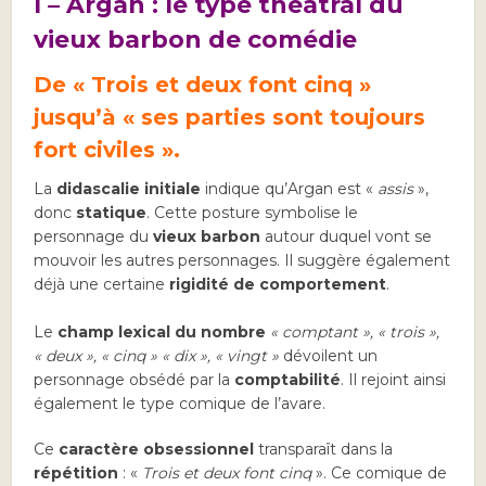
I – Argan : le type théâtral du
vieux barbon de comédie
De « Trois et deux font cinq »
jusqu’à « ses parties sont toujours
fort civiles ».
La
didascalie initiale
indique qu’Argan est «
assis
»,
donc
statique
. Cette posture symbolise le
personnage du
vieux barbon
autour duquel vont se
mouvoir les autres personnages. Il suggère également
déjà une certaine
rigidité de comportement
.
Le
champ lexical du nombre
« comptant », « trois »,
« deux », « cinq » « dix », « vingt »
dévoilent un
personnage obsédé par la
comptabilité
. Il rejoint ainsi
également le type comique de l’avare.
Ce
caractère obsessionnel
transparaît dans la
répétition
: «
Trois et deux font cinq
». Ce comique de