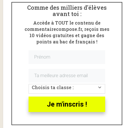
Comme des milliers d'élèves
avant toi :
Accède à TOUT le contenu de
commentairecompose.fr, reçois mes
10 vidéos gratuites et gagne des
points au bac de français !
Voici une
analyse linéaire
de la scène d’exposition du
Malade imaginaire
de
Molière
.
L’acte I scène 1 est étudié ici en intégralité.
Le Malade imaginaire, acte I
scène 1 : introduction
Choisis ta classe :
Molière
est l’un des plus grands dramaturges français,
Je m'inscris !
célèbre pour ses
comédies
de caractère, qui
dénoncent des défauts humains à travers des
personnages excessifs
:
L’Avare
,
Le Misanthrope
,
Les
précieuses ridicules
…