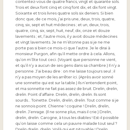
contentez-vous de quatre francs, vingt et quarante sols.
Trois et deux font cinq et cinq font dix, et dix font vingt.
Soixante et trois livres quatre sols six deniers. Si bien
donc que, de ce mois, j’ai pris une, deux, trois, quatre,
cinq, six, sept et huit médecines ; et un, deux, trois,
quatre, cinq, six, sept, huit, neuf, dix, onze et douze
lavements ; et, l’autre mois, il y avoit douze médecines
et vingt lavements. Je ne m’étonne pas si je ne me
porte pas si bien ce mois-ci que l’autre. Je le dirai à
monsieur Purgon, afin qu’il mette ordre à cela. Allons,
qu’on m’ôte tout ceci. (Voyant que personne ne vient,
et qu’il n’y a aucun de ses gens dans sa chambre.) Il n’y a
personne. J’ai beau dire : on me laisse toujours seul ; il
n’y a pas moyen de les arrêter ici. (Après avoir sonné
une sonnette qui est sur la table.) Ils n’entendent point,
et ma sonnette ne fait pas assez de bruit. Drelin, drelin,
drelin. Point d’affaire. Drelin, drelin, drelin. Ils sont
sourds… Toinette. Drelin, drelin, drelin. Tout comme si je
ne sonnois point. Chienne ! coquine ! Drelin, drelin,
drelin. J’enrage. (Il ne sonne plus, mais il crie.) Drelin,
drelin, drelin. Carogne, à tous les diables ! Est-il possible
qu’on laisse comme cela un pauvre malade tout seul ?
Drelin drelin, drelin. Voilà qui est pitoyable ! Drelin,