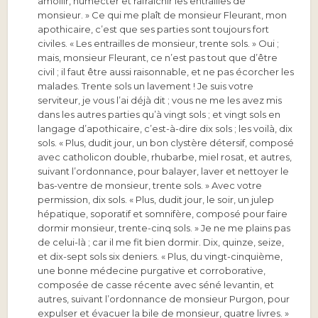
amollir, humecter et rafraîchir les entrailles de
monsieur. » Ce qui me plaît de monsieur Fleurant, mon
apothicaire, c’est que ses parties sont toujours fort
civiles. « Les entrailles de monsieur, trente sols. » Oui ;
mais, monsieur Fleurant, ce n’est pas tout que d’être
civil ; il faut être aussi raisonnable, et ne pas écorcher les
malades. Trente sols un lavement ! Je suis votre
serviteur, je vous l’ai déjà dit ; vous ne me les avez mis
dans les autres parties qu’à vingt sols ; et vingt sols en
langage d’apothicaire, c’est-à-dire dix sols ; les voilà, dix
sols. « Plus, dudit jour, un bon clystère détersif, composé
avec catholicon double, rhubarbe, miel rosat, et autres,
suivant l’ordonnance, pour balayer, laver et nettoyer le
bas-ventre de monsieur, trente sols. » Avec votre
permission, dix sols. « Plus, dudit jour, le soir, un julep
hépatique, soporatif et somnifère, composé pour faire
dormir monsieur, trente-cinq sols. » Je ne me plains pas
de celui-là ; car il me fit bien dormir. Dix, quinze, seize,
et dix-sept sols six deniers. « Plus, du vingt-cinquième,
une bonne médecine purgative et corroborative,
composée de casse récente avec séné levantin, et
autres, suivant l’ordonnance de monsieur Purgon, pour
expulser et évacuer la bile de monsieur, quatre livres. »