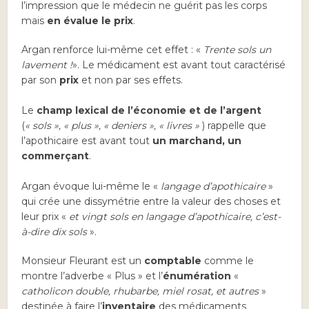
l’impression que le médecin ne guérit pas les corps
mais
en évalue le prix
.
Argan renforce lui-même cet effet : «
Trente sols un
lavement !
». Le médicament est avant tout caractérisé
par son
prix
et non par ses effets.
Le
champ lexical de l’économie et de l’argent
(
« sols », « plus », « deniers », « livres »
) rappelle que
l’apothicaire est avant tout
un marchand, un
commerçant
.
Argan évoque lui-même le «
langage d’apothicaire
»
qui crée une dissymétrie entre la valeur des choses et
leur prix «
et vingt sols en langage d’apothicaire, c’est-
à-dire dix sols
».
Monsieur Fleurant est un
comptable
comme le
montre l’adverbe « Plus » et l’
énumération
«
catholicon double, rhubarbe, miel rosat, et autres
»
destinée à faire l’
inventaire
des médicaments