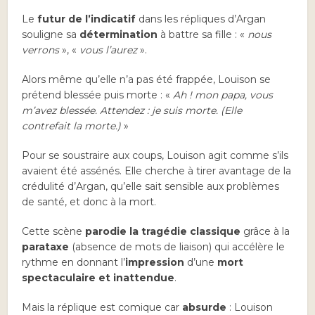
Le
futur de l’indicatif
dans les répliques d’Argan
souligne sa
détermination
à battre sa fille : «
nous
verrons
», «
vous l’aurez
».
Alors même qu’elle n’a pas été frappée, Louison se
prétend blessée puis morte : «
Ah ! mon papa, vous
m’avez blessée. Attendez : je suis morte. (Elle
contrefait la morte.)
»
Pour se soustraire aux coups, Louison agit comme s’ils
avaient été assénés. Elle cherche à tirer avantage de la
crédulité d’Argan, qu’elle sait sensible aux problèmes
de santé, et donc à la mort.
Cette scène
parodie la tragédie classique
grâce à la
parataxe
(absence de mots de liaison) qui accélère le
rythme en donnant l’
impression
d’une
mort
spectaculaire et inattendue
.
Mais la réplique est comique car
absurde
: Louison