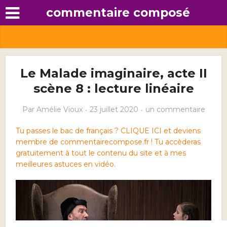
commentaire composé
Le Malade imaginaire, acte II
scène 8 : lecture linéaire
Par
Amélie Vioux
23 juillet 2020
un commentaire
Tu passes le bac de français ? CLIQUE ICI et deviens
membre de commentairecompose.fr ! Tu accèderas
gratuitement à tout le contenu du site et à mes
meilleures astuces en vidéo.