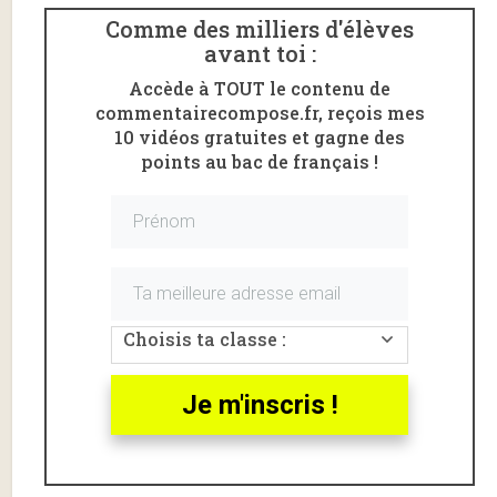
Comme des milliers d'élèves
avant toi :
Accède à TOUT le contenu de
commentairecompose.fr, reçois mes
10 vidéos gratuites et gagne des
points au bac de français !
Voici un
commentaire linéaire
de l’
acte II scène 8
du
Malade imaginaire
de Molière.
L’extrait étudié va de «
Et n’avez-vous rien vu
aujourd’hui ?
» à la fin de la scène.
Choisis ta classe :
Le Malade imaginaire, acte 2
scène 8, introduction
Je m'inscris !
Jean-Baptiste Poquelin, dit
Molière
, est l’auteur de
comédie le plus connu du théâtre français.