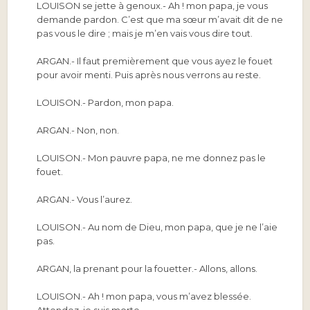
LOUISON
se jette à genoux.-
Ah ! mon papa, je vous
demande pardon. C’est que ma sœur m’avait dit de ne
pas vous le dire ; mais je m’en vais vous dire tout.
ARGAN.-
Il faut premièrement que vous ayez le fouet
pour avoir menti. Puis après nous verrons au reste.
LOUISON.-
Pardon, mon papa.
ARGAN.-
Non, non.
LOUISON.-
Mon pauvre papa, ne me donnez pas le
fouet.
ARGAN.-
Vous l’aurez.
LOUISON.-
Au nom de Dieu, mon papa, que je ne l’aie
pas.
ARGAN,
la prenant pour la fouetter.-
Allons, allons.
LOUISON.-
Ah ! mon papa, vous m’avez blessée.