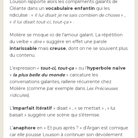
Louison rapporte alors les compliments galants de
Cléante dans un
vocabulaire enfantin
qui les
ridiculise : «
Il lui disait je ne sais combien de choses
» ,
«
Il lui disait tout-ci, tout-ça
» .
Molière se moque ici de l’amour galant. La répétition
du verbe «
dire
» suggère en effet une parole
intarissable
mais
creuse
, dont on ne se souvient plus
du contenu.
L’expression «
tout-ci, tout-ça
» ou l’
hyperbole naïve
«
la plus belle du monde
» caricature les
conversations galantes, raillerie récurrente chez
Molière (comme par exemple dans
Les Précieuses
ridicules
).
L’
imparfait itératif
« disait » , « se mettait » , « lui
baisait » suggère une scène qui s’éternise.
L’
anaphore
en « Et puis après ? » d’Argan est comique
car elle pousse Louison à continuer son dévoilement