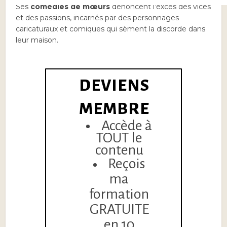
Ses
comédies de mœurs
dénoncent l’excès des vices
et des passions, incarnés par des personnages
caricaturaux et comiques qui sèment la discorde dans
leur maison.
DEVIENS
MEMBRE
Accède à
TOUT le
contenu
Reçois
ma
formation
GRATUITE
en 10