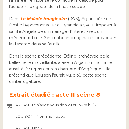
raffinée
, remobilise le comique farcesque pour
l’adapter aux goûts de la haute société.
Dans
Le Malade Imaginaire
(1673)
,
Argan, père de
famille hypocondriaque et tyrannique, veut imposer à
sa fille Angélique un mariage d’intérêt avec un
médecin ridicule. Ses maladies imaginaires provoquent
la discorde dans sa famille.
Dans la scène précédente, Béline, archétype de la
belle-mère malveillante, a averti Argan : un homme
aurait été surpris dans la chambre d’Angélique. Elle
prétend que Louison l’aurait vu, d’où cette scène
d’interrogatoire.
Extrait étudié : acte II scène 8
ARGAN.-
Et n’avez-vous rien vu aujourd’hui ?
LOUISON.-
Non, mon papa.
ARGAN.-
Non ?