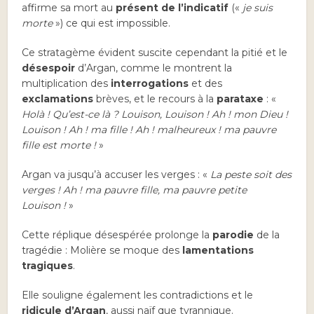
affirme sa mort au
présent de l’indicatif
(«
je suis
morte
») ce qui est impossible.
Ce stratagème évident suscite cependant la pitié et le
désespoir
d’Argan, comme le montrent la
multiplication des
interrogations
et des
exclamations
brèves, et le recours à la
parataxe
: «
Holà ! Qu’est-ce là ? Louison, Louison ! Ah ! mon Dieu !
Louison ! Ah ! ma fille ! Ah ! malheureux ! ma pauvre
fille est morte !
»
Argan va jusqu’à accuser les verges : «
La peste soit des
verges ! Ah ! ma pauvre fille, ma pauvre petite
Louison !
»
Cette réplique désespérée prolonge la
parodie
de la
tragédie : Molière se moque des
lamentations
tragiques
.
Elle souligne également les contradictions et le
ridicule d’Argan
, aussi naïf que tyrannique.