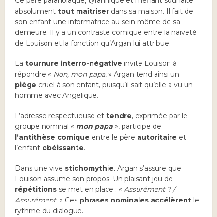
Ce père paranoïaque, tyrannique et méfiant souhaite
absolument
tout maîtriser
dans sa maison. Il fait de
son enfant une informatrice au sein même de sa
demeure. Il y a un contraste comique entre la naïveté
de Louison et la fonction qu’Argan lui attribue.
La
tournure interro-négative
invite Louison à
répondre «
Non, mon papa.
» Argan tend ainsi un
piège
cruel à son enfant, puisqu’il sait qu’elle a vu un
homme avec Angélique.
L’adresse respectueuse et
tendre
, exprimée par le
groupe nominal «
mon papa
», participe de
l’antithèse comique
entre le père
autoritaire
et
l’enfant
obéissante
.
Dans une vive
stichomythie
, Argan s’assure que
Louison assume son propos. Un plaisant jeu de
répétitions
se met en place : «
Assurément ? /
Assurément.
» Ces
phrases nominales
accélèrent
le
rythme du dialogue.