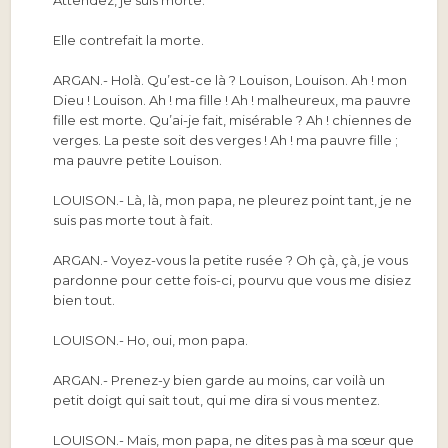
Attendez, je suis morte.
Elle contrefait la morte.
ARGAN.-
Holà. Qu’est-ce là ? Louison, Louison. Ah ! mon
Dieu ! Louison. Ah ! ma fille ! Ah ! malheureux, ma pauvre
fille est morte. Qu’ai-je fait, misérable ? Ah ! chiennes de
verges. La peste soit des verges ! Ah ! ma pauvre fille ;
ma pauvre petite Louison.
LOUISON.-
Là, là, mon papa, ne pleurez point tant, je ne
suis pas morte tout à fait.
ARGAN.-
Voyez-vous la petite rusée ? Oh çà, çà, je vous
pardonne pour cette fois-ci, pourvu que vous me disiez
bien tout.
LOUISON.-
Ho, oui, mon papa.
ARGAN.-
Prenez-y bien garde au moins, car voilà un
petit doigt qui sait tout, qui me dira si vous mentez.
LOUISON.-
Mais, mon papa, ne dites pas à ma sœur que