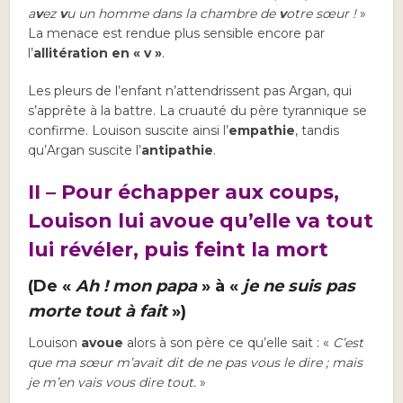
a
v
ez
v
u un homme dans la chambre de
v
otre sœur !
»
La menace est rendue plus sensible encore par
l’
allitération en « v »
.
Les pleurs de l’enfant n’attendrissent pas Argan, qui
s’apprête à la battre. La cruauté du père tyrannique se
confirme. Louison suscite ainsi l’
empathie
, tandis
qu’Argan suscite l’
antipathie
.
II – Pour échapper aux coups,
Louison lui avoue qu’elle va tout
lui révéler, puis feint la mort
(De «
Ah ! mon papa
» à «
je ne suis pas
morte tout à fait
»)
Louison
avoue
alors à son père ce qu’elle sait : «
C’est
que ma sœur m’avait dit de ne pas vous le dire ; mais
je m’en vais vous dire tout.
»