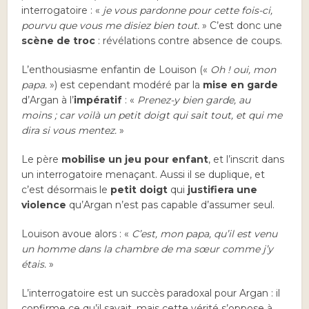
interrogatoire : «
je vous pardonne pour cette fois-ci,
pourvu que vous me disiez bien tout.
» C’est donc une
scène de troc
: révélations contre absence de coups.
L’enthousiasme enfantin de Louison («
Oh ! oui, mon
papa.
») est cependant modéré par la
mise en garde
d’Argan à l’
impératif
: «
Prenez-y bien garde, au
moins ; car voilà un petit doigt qui sait tout, et qui me
dira si vous mentez.
»
Le père
mobilise un jeu pour enfant
, et l’inscrit dans
un interrogatoire menaçant. Aussi il se duplique, et
c’est désormais le
petit doigt
qui
justifiera une
violence
qu’Argan n’est pas capable d’assumer seul.
Louison avoue alors : «
C’est, mon papa, qu’il est venu
un homme dans la chambre de ma sœur comme j’y
étais.
»
L’interrogatoire est un succès paradoxal pour Argan : il
confirme ce qu’il savait, mais cette vérité s’oppose à