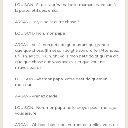
LOUISON.-
Et puis après, ma belle-maman est venue à
la porte, et il s’est enfui.
ARGAN.-
Il n’y a point autre chose ?
LOUISON.-
Non, mon papa.
ARGAN.-
Voilà mon petit doigt pourtant qui gronde
quelque chose. (Il met son doigt à son oreille.) Attendez.
Eh ! ah, ah ; oui ? Oh, oh ; voilà mon petit doigt qui me dit
quelque chose que vous avez vu, et que vous ne
m’avez pas dit.
LOUISON.-
Ah ! mon papa. Votre petit doigt est un
menteur.
ARGAN.-
Prenez garde.
LOUISON.-
Non, mon papa, ne le croyez pas, il ment, je
vous assure.
ARGAN.-
Oh bien, bien, nous verrons cela. Allez-vous-en,