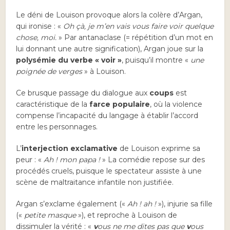
Le déni de Louison provoque alors la colère d’Argan,
qui ironise : «
Oh çà, je m’en vais vous faire voir quelque
chose, moi.
» Par antanaclase (= répétition d’un mot en
lui donnant une autre signification), Argan joue sur la
polysémie du verbe « voir »
, puisqu’il montre «
une
poignée de verges
» à Louison.
Ce brusque passage du dialogue aux
coups
est
caractéristique de la
farce populaire
, où la violence
compense l’incapacité du langage à établir l’accord
entre les personnages.
L’
interjection exclamative
de Louison exprime sa
peur : «
Ah ! mon papa !
» La comédie repose sur des
procédés cruels, puisque le spectateur assiste à une
scène de maltraitance infantile non justifiée.
Argan s’exclame également («
Ah ! ah !
»), injurie sa fille
(«
petite masque
»), et reproche à Louison de
dissimuler la vérité : «
v
ous ne me dites pas que
v
ous