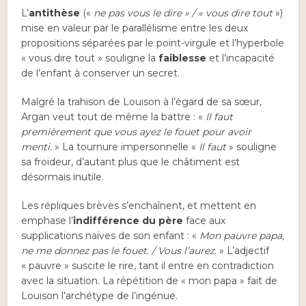
L’
antithèse
(«
ne pas vous le dire » / « vous dire tout
»)
mise en valeur par le parallélisme entre les deux
propositions séparées par le point-virgule et l’hyperbole
« vous dire tout » souligne la
faiblesse
et l’incapacité
de l’enfant à conserver un secret.
Malgré la trahison de Louison à l’égard de sa sœur,
Argan veut tout de même la battre : «
Il faut
premièrement que vous ayez le fouet pour avoir
menti.
» La tournure impersonnelle «
Il faut
» souligne
sa froideur, d’autant plus que le châtiment est
désormais inutile.
Les répliques brèves s’enchaînent, et mettent en
emphase l’
indifférence du père
face aux
supplications naïves de son enfant : «
Mon pauvre papa,
ne me donnez pas le fouet. / Vous l’aurez.
» L’adjectif
« pauvre » suscite le rire, tant il entre en contradiction
avec la situation. La répétition de « mon papa » fait de
Louison l’archétype de l’ingénue.