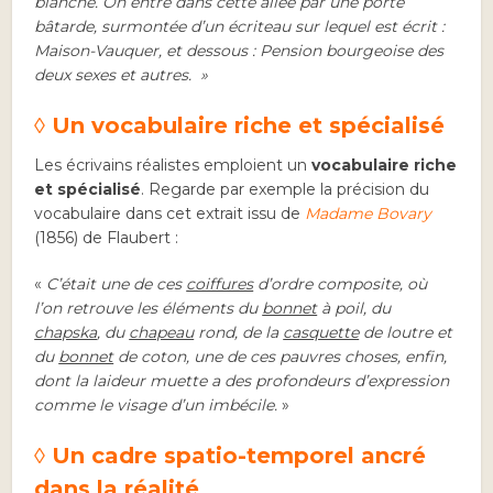
blanche. On entre dans cette allée par une porte
bâtarde, surmontée d’un écriteau sur lequel est écrit :
Maison-Vauquer, et dessous : Pension bourgeoise des
deux sexes et autres. »
◊ Un vocabulaire riche et spécialisé
Les écrivains réalistes emploient un
vocabulaire riche
et spécialisé
. Regarde par exemple la précision du
vocabulaire dans cet extrait issu de
Madame Bovary
(1856) de Flaubert :
«
C’était une de ces
coiffures
d’ordre composite, où
l’on retrouve les éléments du
bonnet
à poil, du
chapska
, du
chapeau
rond, de la
casquette
de loutre et
du
bonnet
de coton, une de ces pauvres choses, enfin,
dont la laideur muette a des profondeurs d’expression
comme le visage d’un imbécile.
»
◊ Un cadre spatio-temporel ancré
dans la réalité