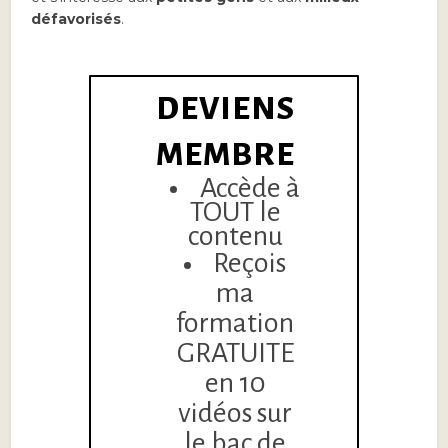
défavorisés
.
DEVIENS
MEMBRE
Accède à
TOUT le
contenu
Reçois
ma
formation
GRATUITE
en 10
vidéos sur
le bac de