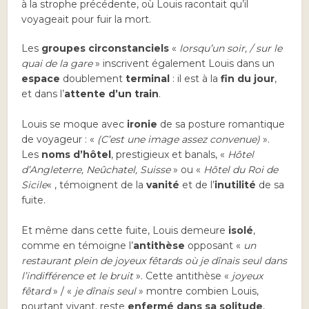
à la strophe précédente, où Louis racontait qu’il
voyageait pour fuir la mort.
Les
groupes circonstanciels
«
lorsqu’un soir, / sur le
quai de la gare
» inscrivent également Louis dans un
espace
doublement
terminal
: il est à la
fin du jour
,
et dans l’
attente d’un train
.
Louis se moque avec
ironie
de sa posture romantique
de voyageur : «
(C’est une image assez convenue)
».
Les
noms d’hôtel
, prestigieux et banals, «
Hôtel
d’Angleterre, Neûchatel, Suisse
» ou «
Hôtel du Roi de
Sicile
« , témoignent de la
vanité
et de l’
inutilité
de sa
fuite.
Et même dans cette fuite, Louis demeure
isolé
,
comme en témoigne l’
antithèse
opposant «
un
restaurant plein de joyeux fêtards où je dînais seul dans
l’indifférence et le bruit
». Cette antithèse «
joyeux
fêtard
» / «
je dînais seul
» montre combien Louis,
pourtant vivant, reste
enfermé dans sa solitude
,