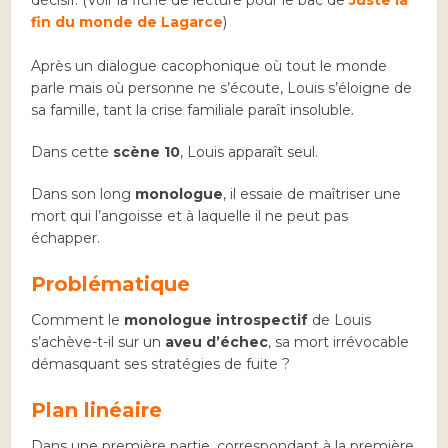
décisif. (Voir la fiche de lecture pour le bac de
Juste la
fin du monde de Lagarce
)
Après un dialogue cacophonique où tout le monde
parle mais où personne ne s’écoute, Louis s’éloigne de
sa famille, tant la crise familiale paraît insoluble.
Dans cette
scène 10
, Louis apparaît seul.
Dans son long
monologue
, il essaie de maîtriser une
mort qui l’angoisse et à laquelle il ne peut pas
échapper.
Problématique
Comment le
monologue introspectif
de Louis
s’achève-t-il sur un
aveu d’échec
, sa mort irrévocable
démasquant ses stratégies de fuite ?
Plan linéaire
Dans une première partie, correspondant à la première