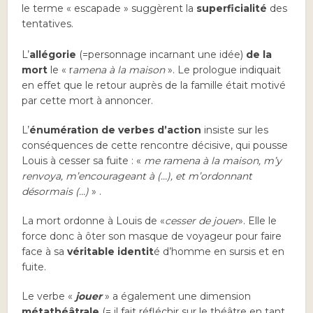
le terme « escapade » suggèrent la
superficialité
des
tentatives.
L’
allégorie
(=personnage incarnant une idée)
de la
mort
le « r
amena à la maison
». Le prologue indiquait
en effet que le retour auprès de la famille était motivé
par cette mort à annoncer.
L’
énumération de verbes d’action
insiste sur les
conséquences de cette rencontre décisive, qui pousse
Louis à cesser sa fuite : «
me ramena à la maison, m’y
renvoya, m’encourageant à (…), et m’ordonnant
désormais (…)
» .
La mort ordonne à Louis de «
cesser de jouer
». Elle le
force donc à ôter son masque de voyageur pour faire
face à sa
véritable identit
é d’homme en sursis et en
fuite.
Le verbe «
jouer
» a également une dimension
métathéâtrale
(= il fait réfléchir sur le théâtre en tant