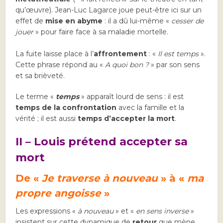
qu’œuvre). Jean-Luc Lagarce joue peut-être ici sur un
effet de
mise en abyme
: il a dû lui-même «
cesser de
jouer
» pour faire face à sa maladie mortelle.
La fuite laisse place à l’
affrontement
: «
Il est temps
».
Cette phrase répond au «
A quoi bon ?
» par son sens
et sa brièveté.
Le terme «
temps
» apparaît lourd de sens : il est
temps de la confrontation
avec la famille et la
vérité ; il est aussi
temps d’accepter la mort
.
II – Louis prétend accepter sa
mort
De «
Je traverse à nouveau
» à «
ma
propre angoisse
»
Les expressions «
à nouveau
» et «
en sens inverse
»
insistent sur cette dynamique de
retour
que mène