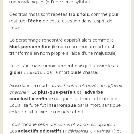
monosyllabiques (=d’une seule syllabe).
Ces trois mots sont répétés
trois fois
, comme pour
restituer l’
écho
de cette question dans l’esprit de
Louis.
Le personnage rencontré apparaît alors comme la
Mort personnifiée
(le nom commun « mort » est
transformé en nom propre à l’aide d’une majuscule).
Louis s’animalise ironiquement puisqu’il s’assimile au
gibier
«
rabattu
» par la mort qui le chasse.
Ainsi donc, la mort l’ «
avait enfin retrouvé sans [l]’avoir
cherché
». Le
plus-que-parfait
et l’
adverbe
conclusif « enfin »
soulignent la limite atteinte par
Louis : sa fuite fut
interrompue
par la mort, sans que
celle-ci n’ait à faire le moindre effort.
Louis moque ses «
dérisoires et vaines escapades
».
Les
adjectifs péjoratifs
(
« dérisoires », « vaines »
) et