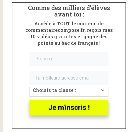
Comme des milliers d'élèves
avant toi :
Accède à TOUT le contenu de
commentairecompose.fr, reçois mes
10 vidéos gratuites et gagne des
points au bac de français !
Voici une
lecture linéaire
de la
scène 10
(partie I) de
la pièce
Juste la fin du monde
de Jean-Luc
Lagarce
.
L’extrait étudié correspond à la fin de la scène 10, de «
Choisis ta classe :
Mais lorsqu’un soir, sur le quai de la gare
» à «
je faisais
juste mine de.
«
Je m'inscris !
Introduction, partie I scène 10
Jean-Luc Lagarce
est un des dramaturges
contemporains les plus joués en France.