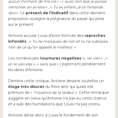
aucun moment de ma vie
» , «
aussi loin que je puisse
remonter en arrière
» , «
Tu es enfant, je te l’entends
dire
». Le
présent de l’indicatif
dans cette dernière
proposition souligne la prégnance du passé qui pèse
sur le présent.
Antoine accuse Louis d’avoir formulé des
reproches
infondés
: «
Tu ne manquais de rien et tu ne subissais
rien de ce qu’on appelle le malheur
. »
Les nombreuses
tournures négatives
(«
ne..rien
» , «
je ne sais pas
», «
sans que
» ) expriment péniblement
les idées d’Antoine.
Derrière cette critique, Antoine dessine toutefois un
éloge très discret
du frère aîné qui aurait été
prémuni de «
l’injustice de la laideur
». Cette remarque
suggère en creux qu’Antoine n’a pas eu cette chance
et a subi des humiliations que Louis n’a pas connu.
Antoine dénie donc à Louis le fondement de son