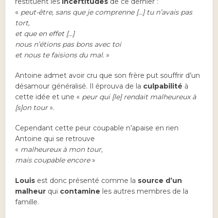
restituent les
incertitudes
de ce dernier :
«
peut-être, sans que je comprenne […] tu n’avais pas
tort,
et que en effet […]
nous n’étions pas bons avec toi
et nous te faisions du mal.
»
Antoine admet avoir cru que son frère put souffrir d’un
désamour généralisé. Il éprouva de la
culpabilité
à
cette idée et une «
peur qui [le] rendait malheureux à
[s]on tour
».
Cependant cette peur coupable n’apaise en rien
Antoine qui se retrouve
«
malheureux à mon tour,
mais coupable encore
»
Louis
est donc présenté comme la
source d’un
malheur
qui
contamine
les autres membres de la
famille.