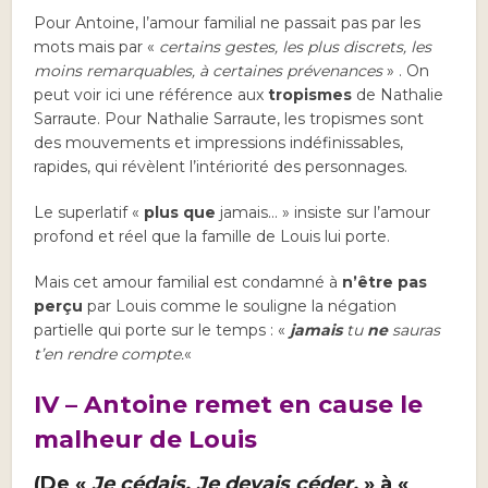
Pour Antoine, l’amour familial ne passait pas par les
mots mais par «
certains gestes, les plus discrets, les
moins remarquables, à certaines prévenances
» . On
peut voir ici une référence aux
tropismes
de Nathalie
Sarraute. Pour Nathalie Sarraute, les tropismes sont
des mouvements et impressions indéfinissables,
rapides, qui révèlent l’intériorité des personnages.
Le superlatif «
plus que
jamais… » insiste sur l’amour
profond et réel que la famille de Louis lui porte.
Mais cet amour familial est condamné à
n’être pas
perçu
par Louis comme le souligne la négation
partielle qui porte sur le temps : «
jamais
tu
ne
sauras
t’en rendre compte.
«
IV – Antoine remet en cause le
malheur de Louis
(De «
Je cédais. Je devais céder.
» à «