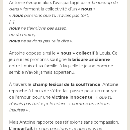
Antoine évoque alors l’avis partagé par «
beaucoup de
gens
» formant la collectivité d’un «
nous
» :
«
nous
pensions que tu n’avais pas tort,
[…]
nous
ne t’aimions pas assez,
ou du moins,
nous
ne savions pas te le dire
».
Antoine oppose ainsi le
« nous » collectif
à Louis. Ce
jeu sur les pronoms souligne la
brisure ancienne
entre Louis et sa famille, à laquelle le jeune homme
semble n’avoir jamais appartenu.
À travers le
champ lexical de la souffrance
, Antoine
reproche à Louis de s’être fait passer pour un martyre
de l’amour, pour une
victime innocente
: «
que tu
n’avais pas tort
» , «
le crier
« , «
comme on crie les
insultes
» .
Mais Antoine rapporte ces réflexions sans compassion.
L’imparfait
(«
nous pensions
» , «
que nous ne