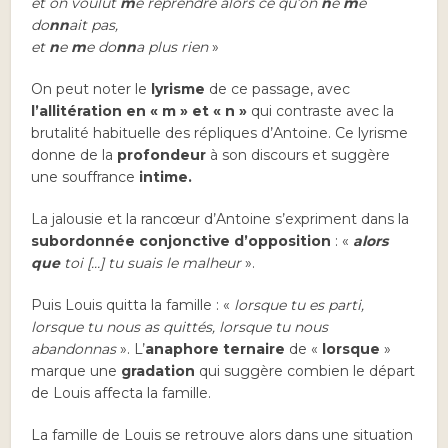
et on voulut
m
e reprendre alors ce qu’on
n
e
m
e
do
nn
ait pas,
et
n
e
m
e do
nn
a plus rien
»
On peut noter le
lyrisme
de ce passage, avec
l’allitération en « m » et « n »
qui contraste avec la
brutalité habituelle des répliques d’Antoine. Ce lyrisme
donne de la
profondeur
à son discours et suggère
une souffrance
intime.
La jalousie et la rancœur d’Antoine s’expriment dans la
subordonnée conjonctive d’opposition
: «
alors
que
toi […] tu suais le malheur
».
Puis Louis quitta la famille : «
lorsque tu es parti,
lorsque tu nous as quittés, lorsque tu nous
abandonnas
». L’
anaphore ternaire
de «
lorsque
»
marque une
gradation
qui suggère combien le départ
de Louis affecta la famille.
La famille de Louis se retrouve alors dans une situation