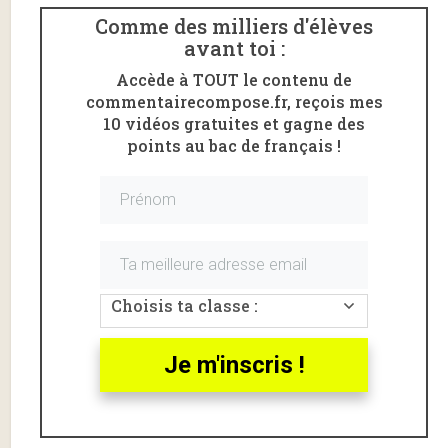
Comme des milliers d'élèves
avant toi :
Accède à TOUT le contenu de
commentairecompose.fr, reçois mes
10 vidéos gratuites et gagne des
Voici un
commentaire linéaire
de la
partie 2 scène
points au bac de français !
3
de
Juste la fin du monde
de Jean-Luc
Lagarce
.
La scène est analysée ici en intégralité.
Juste la fin du monde, partie 2
scène 3, introduction
Choisis ta classe :
Jean-Luc Lagarce
est un des dramaturges
contemporains les plus joués en France.
Je m'inscris !
Son œuvre interroge la
difficulté
des
relations
familiales
, la malédiction de la
maladie mortelle
et le
deuil de soi
qu’elle impose.