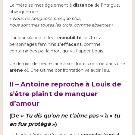
La mère se met également à
distance
de l’intrigue,
physiquement :
«
Nous ne bougeons presque plus,
nous sommes toutes les trois, comme absentes
»
Par leur silence et leur
immobilité
, les trois
personnages féminins
s’effacent
, comme
contaminées par la mort qui va frapper Louis.
Ce dernier demeure face à son frère, comme dans une
arène
où une ultime confrontation va avoir lieu.
II – Antoine reproche à Louis de
s’être plaint de manquer
d’amour
(De «
Tu dis qu’on ne t’aime pas
» à «
tu
en fus protégé
»)
La tirade d’Antoine s’ouvre sur un
reproche frontal
,