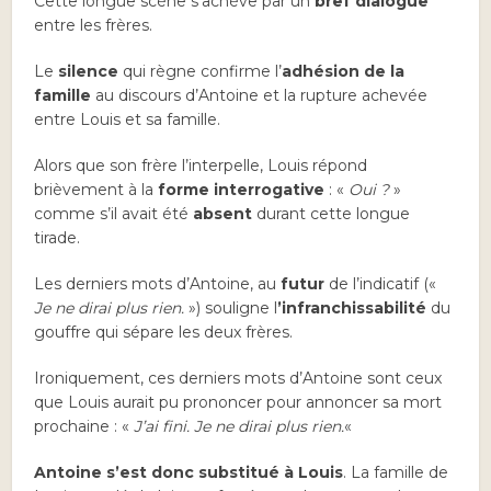
Cette longue scène s’achève par un
bref dialogue
entre les frères.
Le
silence
qui règne confirme l’
adhésion de la
famille
au discours d’Antoine et la rupture achevée
entre Louis et sa famille.
Alors que son frère l’interpelle, Louis répond
brièvement à la
forme interrogative
: «
Oui ?
»
comme s’il avait été
absent
durant cette longue
tirade.
Les derniers mots d’Antoine, au
futur
de l’indicatif («
Je ne dirai plus rien.
») souligne l
’infranchissabilité
du
gouffre qui sépare les deux frères.
Ironiquement, ces derniers mots d’Antoine sont ceux
que Louis aurait pu prononcer pour annoncer sa mort
prochaine : «
J’ai fini. Je ne dirai plus rien.
«
Antoine s’est donc substitué à Louis
. La famille de