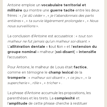
Antoine emploie un
vocabulaire territorial et
militaire
qui montre une
guerre tacite
entre les deux
frères : «
j’ai dû céder
» , «
je t’abandonnais des parts
entières
» , «
ta survie légèrement prolongée
» , «
Nous
nous surveillions
».
La conclusion d’Antoine est accusatrice : «
tout ton
malheur ne fut jamais qu’un malheur soi-disant
. »
L’
allitération dentale
«
t
out
t
on » et l’
extension du
groupe nominal
« malheur [
soi-disant
] »
intensifie
l’accusation.
Pour Antoine, le malheur de Louis était
factice
,
comme en témoigne le
champ lexical
de la
tromperie
: «
malheur soi-disant
» , «
ce jeu
» , «
la
supercherie
» ,
rôle
» , «
tricher
» .
La phrase d’Antoine accumule les propositions, les
parenthèses et les tirets. La
complexité
et
l’
amplitude
de cette phrase cherche à restituer