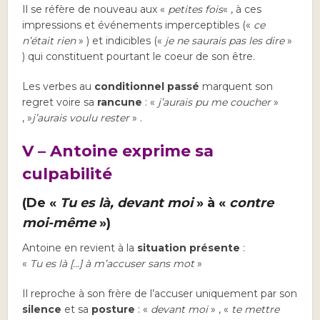
Il se réfère de nouveau aux «
petites fois
« , à ces
impressions et événements imperceptibles («
ce
n’était rien
» ) et indicibles («
je ne saurais pas les dire
»
) qui constituent pourtant le coeur de son être.
Les verbes au
conditionnel passé
marquent son
regret voire sa
rancune
: «
j’aurais pu me coucher
»
, »
j’aurais voulu rester
» .
V – Antoine exprime sa
culpabilité
(De «
Tu es là, devant moi
» à «
contre
moi-même
»)
Antoine en revient à la
situation présente
:
«
Tu es là […] à m’accuser sans mot
»
Il reproche à son frère de l’accuser uniquement par son
silence
et sa
posture
: «
devant moi
» , «
te mettre