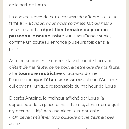
de la part de Louis.
La conséquence de cette mascarade affecte toute la
famille : «
Et nous, nous nous sommes fait du mal à
notre tour
». La
répétition ternaire du pronom
personnel
« nous »
insiste sur la souffrance subie,
comme un couteau enfoncé plusieurs fois dans la
plaie.
Antoine se présente comme la victime de Louis : «
c’était de ma faute, ce ne pouvait être que de ma faute.
» La
tournure restrictive
«
ne..que
» donne
l’impression
que l’étau se resserre
autour d’Antoine
qui devient l’unique responsable du malheur de Louis.
D’après Antoine, le malheur affiché par Louis l’a
dépossédé de sa place dans la famille, alors même qu’il
n’y occupait déjà pas une place si importante :
«
On devait
m
’ai
m
er trop puisque on ne t’ai
m
ait pas
assez