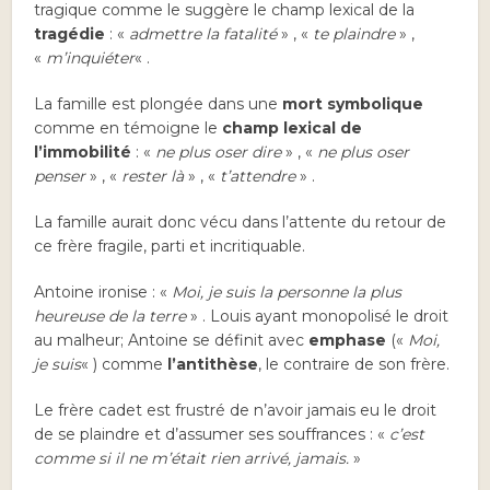
tragique comme le suggère le champ lexical de la
tragédie
: «
admettre la fatalité
» , «
te plaindre
» ,
«
m’inquiéter
« .
La famille est plongée dans une
mort symbolique
comme en témoigne le
champ lexical de
l’immobilité
: «
ne plus oser dire
» , «
ne plus oser
penser
» , «
rester là
» , «
t’attendre
» .
La famille aurait donc vécu dans l’attente du retour de
ce frère fragile, parti et incritiquable.
Antoine ironise : «
Moi, je suis la personne la plus
heureuse de la terre
» . Louis ayant monopolisé le droit
au malheur; Antoine se définit avec
emphase
(«
Moi,
je suis
« ) comme
l’antithèse
, le contraire de son frère.
Le frère cadet est frustré de n’avoir jamais eu le droit
de se plaindre et d’assumer ses souffrances : «
c’est
comme si il ne m’était rien arrivé, jamais.
»