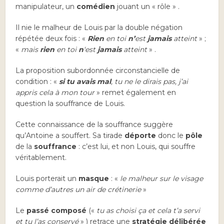
manipulateur, un
comédien
jouant un « rôle » .
Il nie le malheur de Louis par la double négation
répétée deux fois : «
Rien
en toi
n’
est
jamais
atteint
» ;
«
mais
rien
en toi
n
‘est
jamais
atteint
» .
La proposition subordonnée circonstancielle de
condition : «
si tu avais mal
, tu ne le dirais pas, j’ai
appris cela à mon tour
» remet également en
question la souffrance de Louis.
Cette connaissance de la souffrance suggère
qu’Antoine a souffert. Sa tirade
déporte
donc le
pôle
de la
souffrance
: c’est lui, et non Louis, qui souffre
véritablement.
Louis porterait un
masque
: «
le malheur sur le visage
comme d’autres un air de crétinerie
»
Le
passé composé
(«
tu as choisi ça et cela t’a servi
et tu l’as conservé
» ) retrace une
stratégie
délibérée