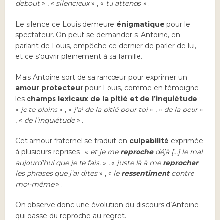
debout
» , «
silencieux
» , «
tu attends »
.
Le silence de Louis demeure
énigmatique
pour le
spectateur. On peut se demander si Antoine, en
parlant de Louis, empêche ce dernier de parler de lui,
et de s’ouvrir pleinement à sa famille.
Mais Antoine sort de sa rancœur pour exprimer un
amour protecteur
pour Louis, comme en témoigne
les
champs lexicaux de la pitié et de l’inquiétude
:
«
je te plains
» , «
j’ai de la pitié pour toi
» , «
de la peur
»
, «
de l’inquiétude
» .
Cet amour fraternel se traduit en
culpabilité
exprimée
à plusieurs reprises : «
et je me
reproche
déjà […] le mal
aujourd’hui que je te fais.
» , «
juste là à me
reprocher
les phrases que j’ai dites
» , «
le
ressentiment
contre
moi-même
» .
On observe donc une évolution du discours d’Antoine
qui passe du reproche au regret.