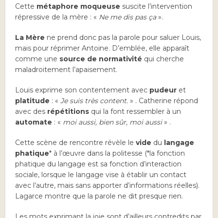
Cette
métaphore moqueuse
suscite l’intervention
répressive de la mère : «
Ne me dis pas ça
».
La Mère
ne prend donc pas la parole pour saluer Louis,
mais pour réprimer Antoine. D’emblée, elle apparaît
comme une
source de normativité
qui cherche
maladroitement l’apaisement.
Louis exprime son contentement avec
pudeur
et
platitude
: «
Je suis très content.
» . Catherine répond
avec des
répétitions
qui la font ressembler à un
automate
: «
moi aussi, bien sûr, moi aussi
» .
Cette scène de rencontre révèle le
vide
du
langage
phatique
* à l’œuvre dans la politesse (*la fonction
phatique du langage est sa fonction d’interaction
sociale, lorsque le langage vise à établir un contact
avec l’autre, mais sans apporter d’informations réelles).
Lagarce montre que la parole ne dit presque rien.
Les mots exprimant la joie sont d’ailleurs contredits par