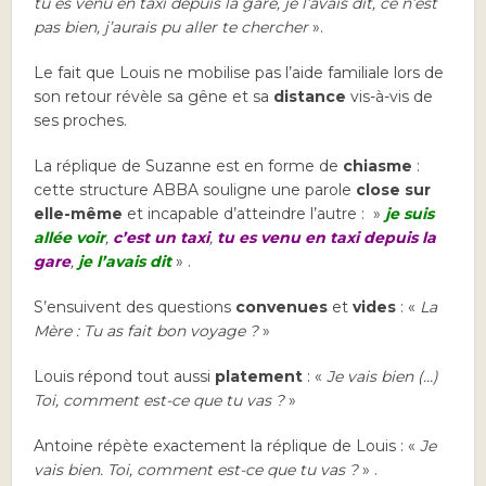
tu es venu en taxi depuis la gare, je l’avais dit, ce n’est
pas bien, j’aurais pu aller te chercher
».
Le fait que Louis ne mobilise pas l’aide familiale lors de
son retour révèle sa gêne et sa
distance
vis-à-vis de
ses proches.
La réplique de Suzanne est en forme de
chiasme
:
cette structure ABBA souligne une parole
close sur
elle-même
et incapable d’atteindre l’autre : »
je suis
allée voir
,
c’est un taxi
,
tu es venu en taxi depuis la
gare
,
je l’avais dit
» .
S’ensuivent des questions
convenues
et
vides
: «
La
Mère :
Tu as fait bon voyage ?
»
Louis répond tout aussi
platement
: «
Je vais bien (…)
Toi, comment est-ce que tu vas ?
»
Antoine répète exactement la réplique de Louis : «
Je
vais bien. Toi, comment est-ce que tu vas ?
» .