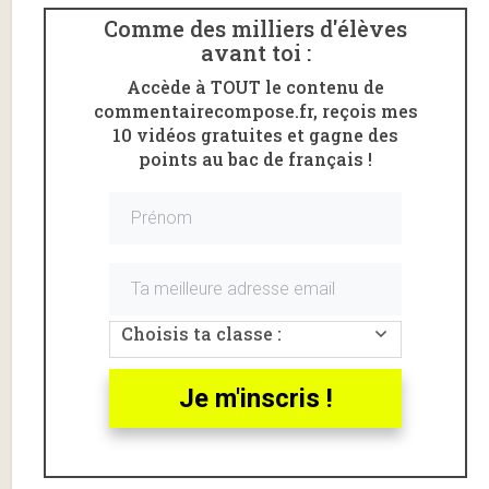
Comme des milliers d'élèves
avant toi :
Accède à TOUT le contenu de
commentairecompose.fr, reçois mes
10 vidéos gratuites et gagne des
points au bac de français !
Voici une lecture linéaire de la
partie I scène 1
de la
pièce
Juste la fin du monde
de Jean-Luc
Lagarce
, au
programme du bac de français.
La scène 1 de la première partie est analysée
linéairement
en intégralité
.
Choisis ta classe :
Juste la fin du monde, partie 1
scène 1, introduction
Je m'inscris !
Jean-Luc Lagarce
est un des dramaturges français
contemporains les plus reconnus et les plus joués en
France.