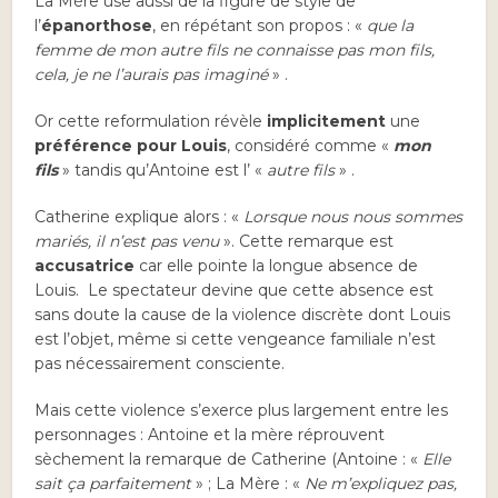
La Mère use aussi de la figure de style de
l’
épanorthose
, en répétant son propos : «
que la
femme de mon autre fils ne connaisse pas mon fils,
cela, je ne l’aurais pas imaginé
» .
Or cette reformulation révèle
implicitement
une
préférence pour Louis
, considéré comme «
mon
fils
» tandis qu’Antoine est l’ «
autre fils
» .
Catherine explique alors : «
Lorsque nous nous sommes
mariés, il n’est pas venu
». Cette remarque est
accusatrice
car elle pointe la longue absence de
Louis. Le spectateur devine que cette absence est
sans doute la cause de la violence discrète dont Louis
est l’objet, même si cette vengeance familiale n’est
pas nécessairement consciente.
Mais cette violence s’exerce plus largement entre les
personnages : Antoine et la mère réprouvent
sèchement la remarque de Catherine (Antoine : «
Elle
sait ça parfaitement
» ; La Mère : «
Ne m’expliquez pas,