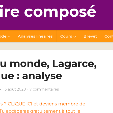
re composé
ode
Analyses linéaires
Cours
Brevet
Con
 du monde, Lagarce,
ue : analyse
x
3 août 2020
7 commentaires
ais ? CLIQUE ICI et deviens membre de
u accèderas gratuitement à tout le