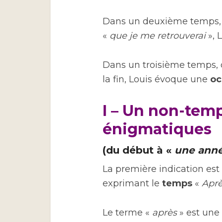
Dans un deuxième temps,
«
que je me retrouverai
», 
Dans un troisième temps,
la fin, Louis évoque une
oc
I – Un non-temp
énigmatiques
(du début à «
une anné
La première indication est
exprimant le
temps
«
Apr
Le terme «
après
» est un