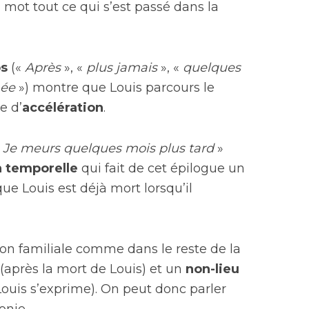
 mot tout ce qui s’est passé dans la
ps
(«
Après
», «
plus jamais
», «
quelques
née
») montre que Louis parcours le
e d’
accélération
.
«
Je meurs quelques mois plus tard
»
n temporelle
qui fait de cet épilogue un
ue Louis est déjà mort lorsqu’il
son familiale comme dans le reste de la
(après la mort de Louis) et un
non-lieu
 Louis s’exprime). On peut donc parler