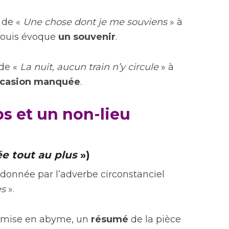
 de «
Une chose dont je me souviens
» à
Louis évoque
un souvenir
.
 de «
La nuit, aucun train n’y circule
» à
casion manquée
.
s et un non-lieu
e tout au plus
»)
 donnée par l’adverbe circonstanciel
ès
».
e mise en abyme, un
résumé
de la pièce