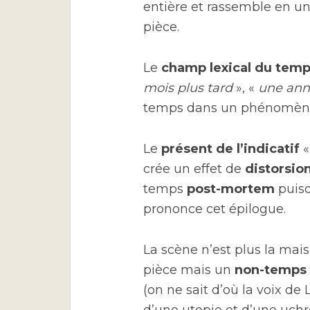
entière et rassemble en un
pièce.
Le
champ lexical du tem
mois plus tard
», «
une an
temps dans un phénomèn
Le
présent de l’indicatif
crée un effet de
distorsio
temps
post-mortem
puisq
prononce cet épilogue.
La scène n’est plus la mai
pièce mais un
non-temps
(on ne sait d’où la voix de