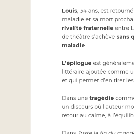
Louis
, 34 ans, est retourn
maladie et sa mort prochai
rivalité fraternelle
entre L
de théâtre s’achève
sans q
maladie
.
L’épilogue
est généraleme
littéraire ajoutée comme
et qui permet d’en tirer l
Dans une
tragédie
comme 
un discours où l’auteur mont
retour au calme, à l’équilibr
Dans
Juste la fin du mond