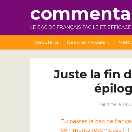
commentai
LE BAC DE FRANÇAIS FACILE ET EFFICACE
Débute ici
Oeuvres / Fiches
Méth
Juste la fin
épilog
Par
Amélie Viou
Tu passes le bac de franç
commentairecompose.fr ! T