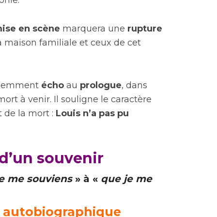
onie.
ise en scène
marquera une
rupture
a maison familiale et ceux de cet
videmment
écho
au
prologue
, dans
ort à venir. Il souligne le caractère
 de la mort :
Louis n’a pas pu
n d’un souvenir
e me souviens
» à «
que je me
n autobiographique