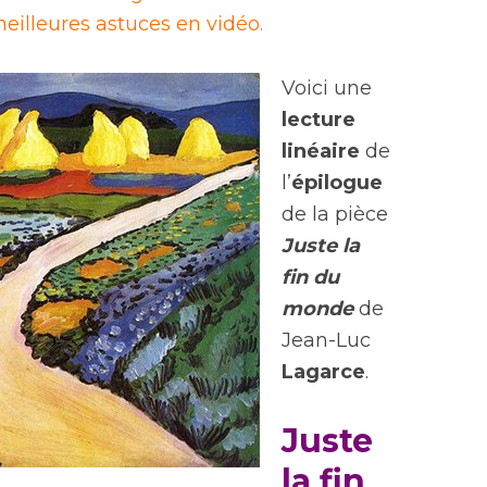
eilleures astuces en vidéo.
Voici une
lecture
linéaire
de
l’
épilogue
de la pièce
Juste la
fin du
monde
de
Jean-Luc
Lagarce
.
Juste
la fin