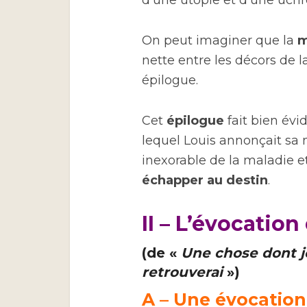
d’une utopie et d’une uchr
On peut imaginer que la
m
nette entre les décors de l
épilogue.
Cet
épilogue
fait bien é
lequel Louis annonçait sa m
inexorable de la maladie et
échapper au destin
.
II – L’évocatio
(de «
Une chose dont j
retrouverai
»)
A – Une évocatio