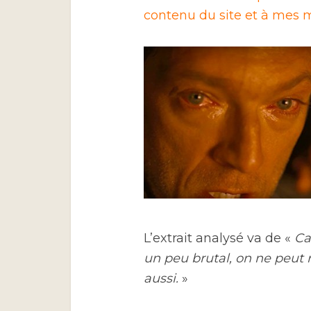
contenu du site et à mes m
L’extrait analysé va de «
Ca
un peu brutal, on ne peut r
aussi.
»