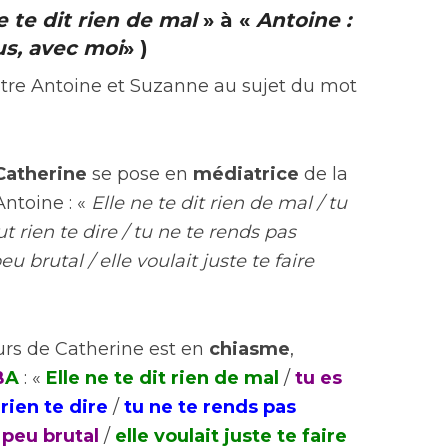
e te dit rien de mal
» à «
Antoine :
us, avec moi
» )
ntre Antoine et Suzanne au sujet du mot
Catherine
se pose en
médiatrice
de la
Antoine : «
Elle ne te dit rien de mal / tu
t rien te dire / tu ne te rends pas
u brutal / elle voulait juste te faire
rs de Catherine est en
chiasme
,
B
A
: «
Elle ne te dit rien de mal
/
tu es
rien te dire
/
tu ne te rends pas
 peu brutal
/
elle voulait juste te faire