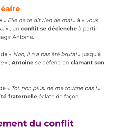
néaire
e «
Elle ne te dit rien de mal
» à «
vous
oi
» , un
conflit
se déclenche
à partir
éagir Antoine.
 de «
Non, il n’a pas été brutal
» jusqu’à
re
» ,
Antoine
se défend en
clamant son
 de «
Toi, non plus, ne me touche pas !
»
ité fraternelle
éclate de façon
ement du conflit