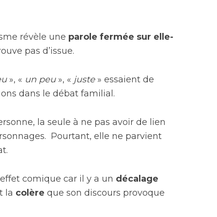
asme révèle une
parole fermée sur elle-
trouve pas d’issue.
eu
», «
un peu
», «
juste
» essaient de
ions dans le débat familial.
rsonne, la seule à ne pas avoir de lien
rsonnages. Pourtant, elle ne parvient
t.
effet comique car il y a un
décalage
t la
colère
que son discours provoque