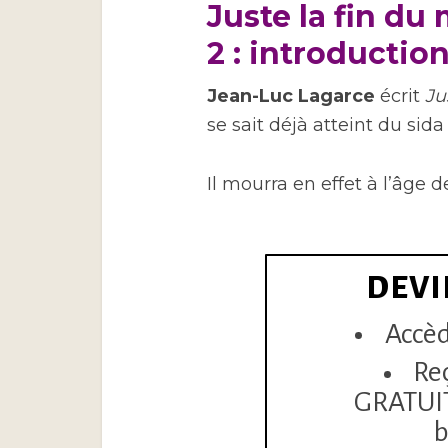
Juste la fin du 
2 : introductio
Jean-Luc Lagarce
écrit
Ju
se sait déjà atteint du s
Il mourra en effet à l’âge d
DEVI
Accèd
Re
GRATUITE
b