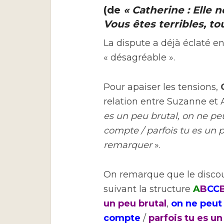
(de
« Catherine : Elle n
Vous êtes terribles, to
La dispute a déjà éclaté e
« désagréable ».
Pour apaiser les tensions,
relation entre Suzanne et 
es un peu brutal, on ne peu
compte / parfois tu es un pe
remarquer
».
On remarque que le discou
suivant la structure
A
B
CC
un peu brutal
,
on ne peut 
compte
/
parfois tu es un