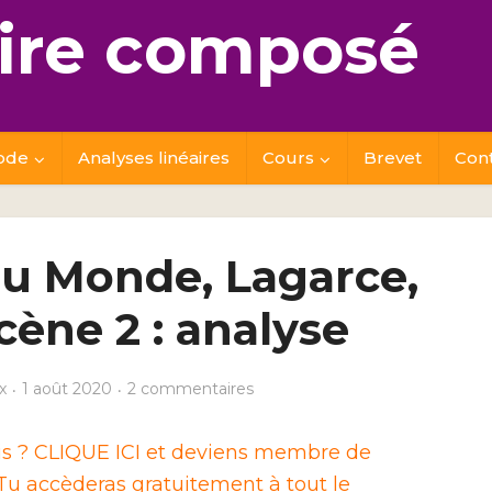
re composé
ode
Analyses linéaires
Cours
Brevet
Con
 du Monde, Lagarce,
cène 2 : analyse
x
1 août 2020
2 commentaires
ais ? CLIQUE ICI et deviens membre de
u accèderas gratuitement à tout le