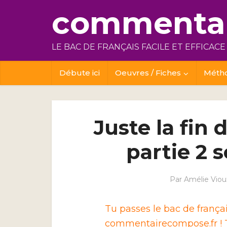
commentai
LE BAC DE FRANÇAIS FACILE ET EFFICACE
Débute ici
Oeuvres / Fiches
Méth
Juste la fin
partie 2 s
Par
Amélie Viou
Tu passes le bac de franç
commentairecompose.fr ! T