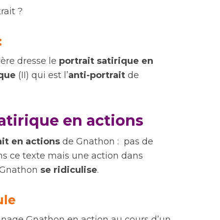
rait ?
:
yère dresse le
portrait satirique en
que
(II) qui est l’
anti-portrait
de
satirique en actions
ait en actions
de Gnathon : pas de
ns ce texte mais une action dans
 Gnathon
se ridiculise
.
ule
nnage Gnathon en action au cours d’un