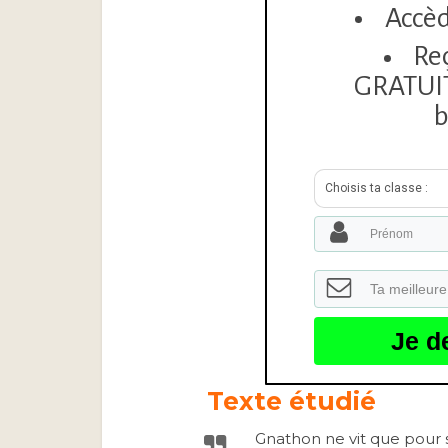
Accèd
Re
GRATUITE
b
Choisis ta classe :
Je d
Texte étudié
Gnathon ne vit que pour s