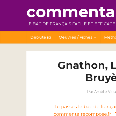
commentai
LE BAC DE FRANÇAIS FACILE ET EFFICACE
Débute ici
Oeuvres / Fiches
Méth
Gnathon, L
Bruyè
Par
Amélie Viou
Tu passes le bac de franç
commentairecompose.fr ! T