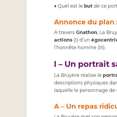
♦ Quel est le
but
de ce port
Annonce du plan 
A travers
Gnathon
, La Bru
actions
(I) d’un
égocentri
l’honnête homme (III).
I – Un portrait 
La Bruyère réalise le
portr
descriptions physiques da
laquelle le personnage de
A – Un repas ridic
La Bruyère met son perso