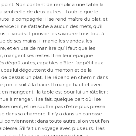
 point. Non content de remplir à une table la
 seul celle de deux autres ; il oublie que le
oute la compagnie ; il se rend maître du plat, et
rvice : il ne s’attache à aucun des mets, qu’il
s ; il voudrait pouvoir les savourer tous tout à
 que de ses mains ; il manie les viandes, les
, et en use de manière qu’il faut que les
r, mangent ses restes. Il ne leur épargne
 dégoûtantes, capables d’ôter l’appétit aux
 sauces lui dégouttent du menton et de la
t de dessus un plat, il le répand en chemin dans
 ; on le suit à la trace. Il mange haut et avec
x en mangeant ; la table est pour lui un râtelier ;
inue à manger. Il se fait, quelque part où il se
issement, et ne souffre pas d’être plus pressé
e dans sa chambre. Il n’y a dans un carrosse
ui conviennent ; dans toute autre, si on veut l’en
aiblesse. S’il fait un voyage avec plusieurs, il les
, et il sait toujours se conserver dans la