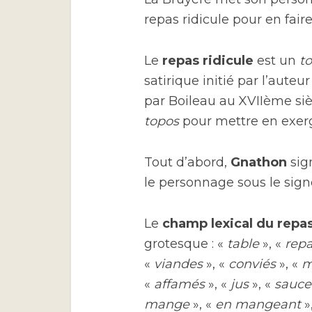
repas ridicule pour en faire 
Le
repas ridicule
est un
t
satirique initié par l’auteur
par Boileau au XVIIème siè
topos
pour mettre en exerg
Tout d’abord,
Gnathon
sign
le personnage sous le sign
Le
champ lexical du repa
grotesque : «
table
», «
rep
«
viandes
», «
conviés
», «
m
«
affamés
», «
jus
», «
sauce
mange
», «
en mangeant
»