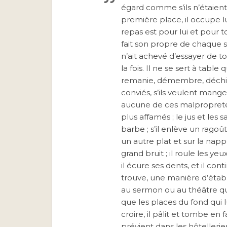
égard comme s’ils n’étaient
première place, il occupe lui
repas est pour lui et pour t
fait son propre de chaque se
n’ait achevé d’essayer de tou
la fois. Il ne se sert à table
remanie, démembre, déchire
conviés, s’ils veulent mange
aucune de ces malpropretés
plus affamés ; le jus et les
barbe ; s’il enlève un ragoû
un autre plat et sur la nappe
grand bruit ; il roule les yeu
il écure ses dents, et il cont
trouve, une manière d’établ
au sermon ou au théâtre qu
que les places du fond qui l
croire, il pâlit et tombe en f
prévient dans les hôtelleries