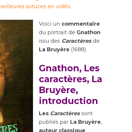
eilleures astuces en vidéo.
Voici un
commentaire
du portrait de
Gnathon
issu des
Caractères
de
La Bruyère
(1688).
Gnathon, Les
caractères, La
Bruyère,
introduction
Les
Caractères
sont
publiés par
La Bruyère
,
auteur classique