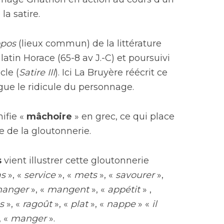
la satire.
opos
(lieux commun) de la littérature
 latin Horace (65-8 av J.-C) et poursuivi
cle (
Satire III
). Ici La Bruyère réécrit ce
ue le ridicule du personnage.
ifie «
mâchoire
» en grec, ce qui place
e de la gloutonnerie.
s
vient illustrer cette gloutonnerie
as
», «
service
», «
mets
», «
savourer
»,
anger
», «
mangent
», «
appétit
» ,
s
», «
ragoût
», «
plat
», «
nappe
» «
il
, «
manger
».