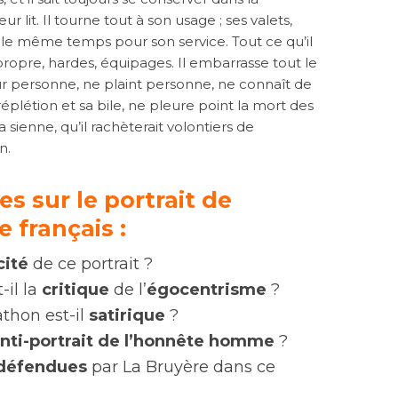
 lit. Il tourne tout à son usage ; ses valets,
 le même temps pour son service. Tout ce qu’il
propre, hardes, équipages. Il embarrasse tout le
r personne, ne plaint personne, ne connaît de
éplétion et sa bile, ne pleure point la mort des
sienne, qu’il rachèterait volontiers de
n.
s sur le portrait de
e français :
cité
de ce portrait ?
-il la
critique
de l’
égocentrisme
?
athon est-il
satirique
?
nti-portrait de l’honnête homme
?
 défendues
par La Bruyère dans ce