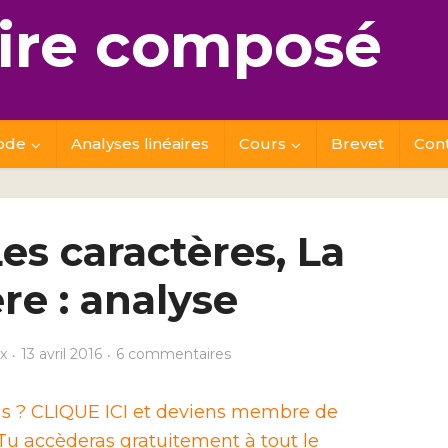
re composé
ode
Analyses linéaires
Cours
Brevet
Con
es caractères, La
re : analyse
x
13 avril 2016
6 commentaires
ais ? CLIQUE ICI et deviens membre de
u accèderas gratuitement à tout le