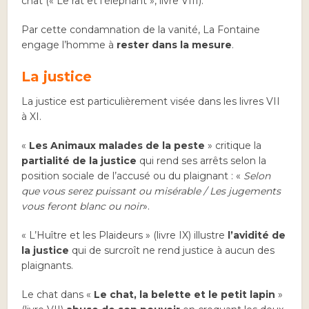
chat (« Le rat et l’éléphant », livre VIII).
Par cette condamnation de la vanité, La Fontaine
engage l’homme à
rester dans la mesure
.
La justice
La justice est particulièrement visée dans les livres VII
à XI.
«
Les Animaux malades de la peste
» critique la
partialité de la justice
qui rend ses arrêts selon la
position sociale de l’accusé ou du plaignant : «
Selon
que vous serez puissant ou misérable / Les jugements
vous feront blanc ou noir
».
« L’Huître et les Plaideurs » (livre IX) illustre
l’avidité de
la justice
qui de surcroît ne rend justice à aucun des
plaignants.
Le chat dans «
Le chat, la belette et le petit lapin
»