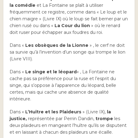
la comédie
et La Fontaine se plaît à utiliser
fréquemment ce registre, comme dans « Le loup et le
chien maigre » (Livre IX) où le loup se fait berner par un
chien rusé ou dans «
La Cour du lion
» où le renard
doit ruser pour échapper aux foudres du roi.
Dans «
Les obsèques de la Lionne
» , le cerf ne doit
sa survie qu’à l’invention d’un songe qui trompe le lion
(Livre VIII).
Dans «
Le singe et le léopard
« , La Fontaine ne
cache pas sa préférence pour la ruse et l’esprit du
singe, qui s’oppose à l’apparence du léopard, belle
certes, mais qui cache une absence de qualité
intérieure.
Dans «
L’Huître et les Plaideurs
» (Livre IX),
la
justice,
représentée par Perrin Dandin,
trompe
les
deux plaideurs en mangeant l’huître qu’ils se disputent
et en laissant à chacun des plaideurs une écaille.