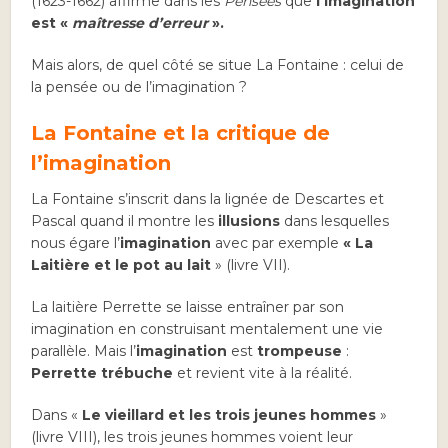
(1623-1662) affirme dans les
Pensées
que
l’imagination
est «
maîtresse d’erreur
».
Mais alors, de quel côté se situe La Fontaine : celui de
la pensée ou de l’imagination ?
La Fontaine et la critique de
l’imagination
La Fontaine s’inscrit dans la lignée de Descartes et
Pascal quand il montre les
illusions
dans lesquelles
nous égare l’
imagination
avec par exemple
« La
Laitière et le pot au lait
» (livre VII).
La laitière Perrette se laisse entraîner par son
imagination en construisant mentalement une vie
parallèle. Mais l’
imagination
est
trompeuse
:
Perrette trébuche
et revient vite à la réalité.
Dans «
Le vieillard et les trois jeunes hommes
»
(livre VIII), les trois jeunes hommes voient leur