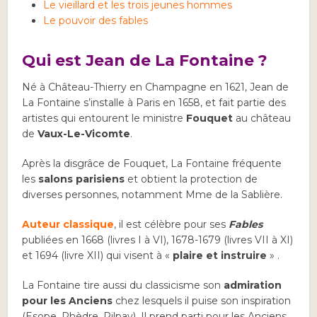
Le vieillard et les trois jeunes hommes
Le pouvoir des fables
Qui est Jean de La Fontaine ?
Né à Château-Thierry en Champagne en 1621, Jean de
La Fontaine s’installe à Paris en 1658, et fait partie des
artistes qui entourent le ministre
Fouquet
au château
de
Vaux-Le-Vicomte
.
Après la disgrâce de Fouquet, La Fontaine fréquente
les
salons parisiens
et obtient la protection de
diverses personnes, notamment Mme de la Sablière.
Auteur classique
, il est célèbre pour ses
Fables
publiées en 1668 (livres I à VI), 1678-1679 (livres VII à XI)
et 1694 (livre XII) qui visent à «
plaire et instruire
» .
La Fontaine tire aussi du classicisme son
admiration
pour les Anciens
chez lesquels il puise son inspiration
(Esope, Phèdre, Pilpay). Il prend parti pour les Anciens