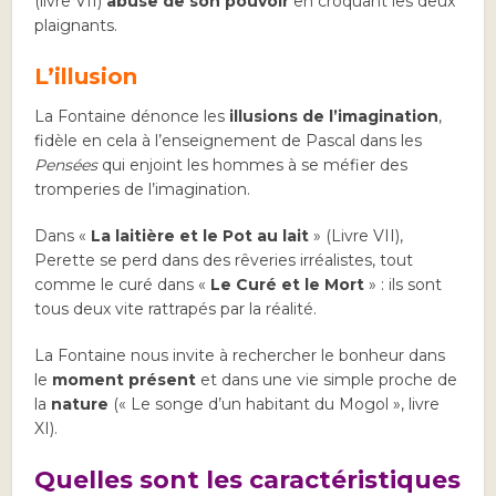
(livre VII)
abuse de son pouvoir
en croquant les deux
plaignants.
L’illusion
La Fontaine dénonce les
illusions de l’imagination
,
fidèle en cela à l’enseignement de Pascal dans les
Pensées
qui enjoint les hommes à se méfier des
tromperies de l’imagination.
Dans «
La laitière et le Pot au lait
» (Livre VII),
Perette se perd dans des rêveries irréalistes, tout
comme le curé dans «
Le Curé et le Mort
» : ils sont
tous deux vite rattrapés par la réalité.
La Fontaine nous invite à rechercher le bonheur dans
le
moment présent
et dans une vie simple proche de
la
nature
(« Le songe d’un habitant du Mogol », livre
XI).
Quelles sont les caractéristiques