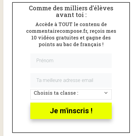
Comme des milliers d'élèves
avant toi :
Accède à TOUT le contenu de
commentairecompose.fr, reçois mes
10 vidéos gratuites et gagne des
points au bac de français !
Choisis ta classe :
Je m'inscris !
Voici une analyse (fiche de lecture) des
livres VII à X
I
des
Fables
de
La Fontaine
qui sont au programme du
bac de français 2020
.