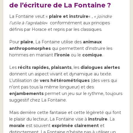
de l’écriture de La Fontaine ?
La Fontaine veut «
plaire et instruire
« ,
«
joindre
l’utile à l’agréable
«
conformément aux principes
définis par Horace et repris par les classiques.
Pour
plaire
, La Fontaine utilise des
animaux
anthropomorphes
qui permettent d’instruire les
hommes en maniant
l’ironie
ou le
comique
.
Les
récits rapides, plaisants
, les
dialogues alertes
donnent un aspect vivant et dynamique au texte.
L’utilisation de
vers hétérométriques
(des vers qui
n’ont pas tous la même longueur) et des
enjambements
permet un jeu sur le rythme, toujours
suggestif chez La Fontaine.
Mais derrière cette fantaisie et cette légèreté qui font
le plaisir du lecteur, La Fontaine vise à
instruire
. La
morale
est souvent
exprimée clairement
et
distinctement, La Fontaine n’hésite pas à utiliser un