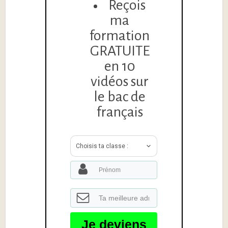
Reçois
ma
formation
GRATUITE
en 10
vidéos sur
le bac de
français
Choisis ta classe :
Je deviens