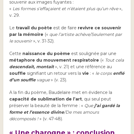
souvenir aux images fuyantes :
«
Les formes s’effaçaient et n’étaient plus qu’un rêve
»,
v. 29.
Le
travail du poète
est de faire
revivre ce souvenir
par la mémoire
(«
que l’artiste achève/Seulement par
le souvenir
», v. 31-32).
Cette
naissance du poème
est soulignée par une
métaphore du mouvement respiratoire
(«
Tout cela
descendait, montait
», v. 21) et une référence au
souffle
signifiant un retour vers la
vie
: «
le corps
enflé
d’un souffle
vague
» (v. 23).
A la fin du poème, Baudelaire met en évidence la
capacité de sublimation de l’art
, qui seul peut
préserver la beauté de la femme : «
Que
j’ai gardé la
forme et l’essence divine
/De mes amours
décomposés !
» (v. 47-48).
« Une charogne » : conclusion