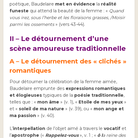
poétique, Baudelaire
met en évidence
la
réalité
funeste
qui attend la beauté de la femme : «
Quand
vous irez, sous l’herbe et les floraisons grasses, /Moisir
parmi les ossements
» (vers 43-44).
II – Le détournement d’une
scène amoureuse traditionnelle
A – Le détournement des « clichés »
romantiques
Pour détourner la célébration de la femme aimée,
Baudelaire emprunte des
expressions romantiques
et élogieuses
typiques de la
poésie traditionnelle
,
telles que : «
mon âme
» (v. 1), «
Etoile de mes yeux
»
et «
soleil de ma nature
» (v. 39), ou «
mon ange et
ma passion
» (v. 40).
L’
interpellation
de l’objet aimé à travers le
vocatif
et
l’
apostrophe
(«
Rappelez-vous
», v. 1 ; «
ô l
a reine des