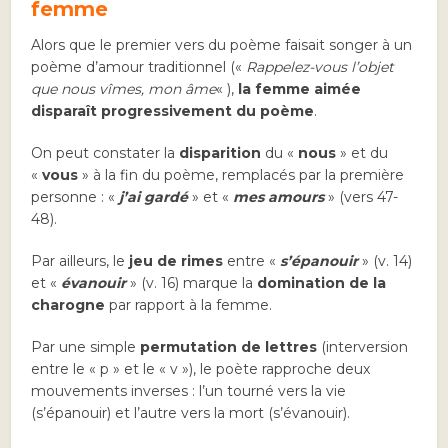
femme
Alors que le premier vers du poème faisait songer à un
poème d’amour traditionnel («
Rappelez-vous l’objet
que nous vîmes, mon âme
« ),
la femme aimée
disparaît progressivement du poème
.
On peut constater la
disparition
du «
nous
» et du
«
vous
» à la fin du poème, remplacés par la première
personne : «
j’ai gardé
» et «
mes amours
» (vers 47-
48).
Par ailleurs, le
jeu de rimes
entre «
s’épanouir
» (v. 14)
et «
évanouir
» (v. 16) marque la
domination de la
charogne
par rapport à la femme.
Par une simple
permutation de lettres
(interversion
entre le « p » et le « v »), le poète rapproche deux
mouvements inverses : l’un tourné vers la vie
(s’épanouir) et l’autre vers la mort (s’évanouir).