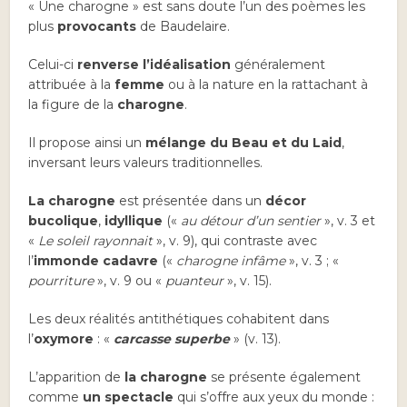
« Une charogne » est sans doute l’un des poèmes les
plus
provocants
de Baudelaire.
Celui-ci
renverse l’idéalisation
généralement
attribuée à la
femme
ou à la nature en la rattachant à
la figure de la
charogne
.
Il propose ainsi un
mélange du Beau et du Laid
,
inversant leurs valeurs traditionnelles.
La charogne
est présentée dans un
décor
bucolique
,
idyllique
(«
au détour d’un sentier
», v. 3 et
«
Le soleil rayonnait
», v. 9), qui contraste avec
l’
immonde cadavre
(«
charogne infâme
», v. 3 ; «
pourriture
», v. 9 ou «
puanteur
», v. 15).
Les deux réalités antithétiques cohabitent dans
l’
oxymore
: «
carcasse superbe
» (v. 13).
L’apparition de
la charogne
se présente également
comme
un spectacle
qui s’offre aux yeux du monde :