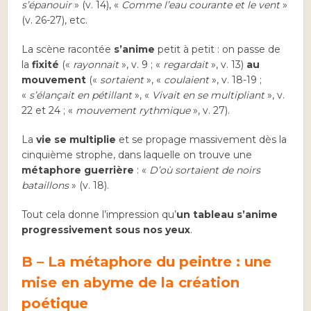
s’épanouir
» (v. 14), «
Comme l’eau courante et le vent
»
(v. 26-27), etc.
La scène racontée
s’anime
petit à petit : on passe de
la
fixité
(«
rayonnait
», v. 9 ; «
regardait
», v. 13)
au
mouvement
(«
sortaient
», «
coulaient
», v. 18-19 ;
«
s’élançait en pétillant
», «
Vivait en se multipliant
», v.
22 et 24 ; «
mouvement rythmique
», v. 27).
La
vie se multiplie
et se propage massivement dès la
cinquième strophe, dans laquelle on trouve une
métaphore guerrière
: «
D’où sortaient de noirs
bataillons
» (v. 18).
Tout cela donne l’impression qu’
un tableau s’anime
progressivement sous nos yeux
.
B – La métaphore du peintre : une
mise en abyme de la création
poétique