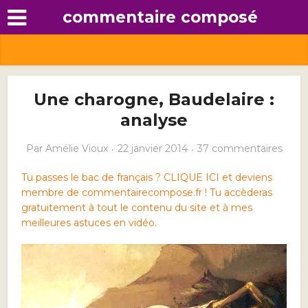
commentaire composé
Une charogne, Baudelaire :
analyse
Par
Amélie Vioux
22 janvier 2014
37 commentaires
Tu passes le bac de français ? CLIQUE ICI et deviens
membre de commentairecompose.fr ! Tu accèderas
gratuitement à tout le contenu du site et à mes
meilleures astuces en vidéo.