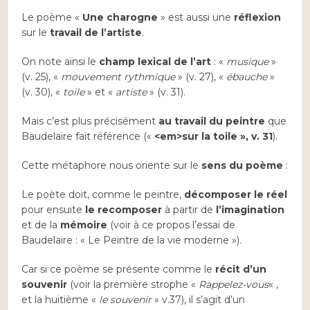
Le poème «
Une charogne
» est aussi une
réflexion
sur le
travail de l’artiste
.
On note ainsi le
champ lexical de l’art
: «
musique
»
(v. 25), «
mouvement rythmique
» (v. 27), «
ébauche
»
(v. 30), «
toile
» et «
artiste
» (v. 31).
Mais c’est plus précisément
au travail du peintre
que
Baudelaire fait référence («
<
em>sur la toile
», v. 31
).
Cette métaphore nous oriente sur le
sens du poème
:
Le poète doit, comme le peintre,
décomposer le réel
pour ensuite
le recomposer
à partir de
l’imagination
et de la
mémoire
(voir à ce propos l’essai de
Baudelaire : « Le Peintre de la vie moderne »).
Car si ce poème se présente comme le
récit d’un
souvenir
(voir la première strophe «
Rappelez-vous
« ,
et la huitième «
le souvenir
» v.37), il s’agit d’un