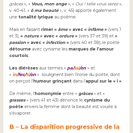
grâces
», «
Vous, mon ange
», «
Oui ! telle vous serez
»,
v. 40-41, «
ô ma beauté
», v. 45) apporte également
une
tonalité lyrique
au poème.
Mais en faisant
rimer «
âme
» avec «
infâme
»
(vers 1
et 3),
«
nature
» avec «
ordure
»
(vers 37 et 39) et
«
passion
» avec «
infection
»
(vers 40 et 38), le poète
détourne
avec cynisme les
marques de l’amour
courtois
.
Les
diérèses
aux termes «
pa
/
ssi
/
on
» et
«
in
/
fec
/
ti
/
on
» soulignent bien l’ironie du poète, dont
on perçoit l’
humour grinçant
dans l’
appui sur le « i »
.
De même, l’
homonymie
entre «
grâces
» et «
grasses
» (vers 41 et 43) dénonce le
cynisme du
poète
envers la femme dont la beauté est vouée à
s’évaporer.
B – La disparition progressive de la