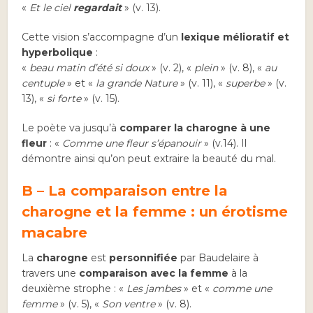
«
Et le ciel
regardait
» (v. 13).
Cette vision s’accompagne d’un
lexique mélioratif et
hyperbolique
:
«
beau matin d’été si doux
» (v. 2), «
plein
» (v. 8), «
au
centuple
» et «
la grande Nature
» (v. 11), «
superbe
» (v.
13), «
si forte
» (v. 15).
Le poète va jusqu’à
comparer la charogne à une
fleur
: «
Comme une fleur s’épanouir
» (v.14). Il
démontre ainsi qu’on peut extraire la beauté du mal.
B – La comparaison entre la
charogne et la femme : un érotisme
macabre
La
charogne
est
personnifiée
par Baudelaire à
travers une
comparaison avec la femme
à la
deuxième strophe : «
Les jambes
» et «
comme une
femme
» (v. 5), «
Son ventre
» (v. 8).