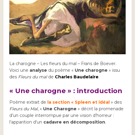
La charogne – Les fleurs du mal – Frans de Boever.
Voici une
analyse
du poème «
Une charogne
» issu
des
Fleurs du mal
de
Charles Baudelaire
.
« Une charogne » : introduction
Poème extrait de
la section « Spleen et idéal
» des
Fleurs du Mal
, «
Une Charogne
» décrit la promenade
d’un couple interrompue par une vision d’horreur :
l’apparition d’un
cadavre en décomposition
.