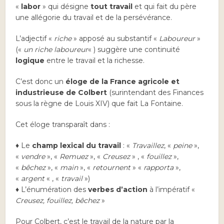
«
labor
» qui désigne
tout travail
et qui fait du père
une allégorie du travail et de la persévérance.
L’adjectif «
riche
» apposé au substantif «
Laboureur
»
(«
un riche laboureur
« ) suggère une continuité
logique
entre le travail et la richesse.
C’est donc un
éloge de la France agricole et
industrieuse de Colbert
(surintendant des Finances
sous la règne de Louis XIV) que fait La Fontaine.
Cet éloge transparaît dans :
♦ Le
champ lexical du travail
: «
Travaillez
, «
peine
»,
«
vendre
», «
Remuez
», «
Creusez
» , «
fouillez
»,
«
bêchez
», «
main
», «
retournent
» «
rapporta
»,
«
argent
« , «
travail
»)
♦ L’énumération des
verbes d’action
à l’impératif «
Creusez, fouillez, bêchez
»
Pour Colbert, c’est le travail de la nature par la