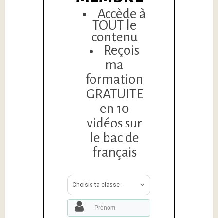
Accède à
TOUT le
contenu
Reçois
ma
formation
GRATUITE
en 10
vidéos sur
le bac de
français
Choisis ta classe :