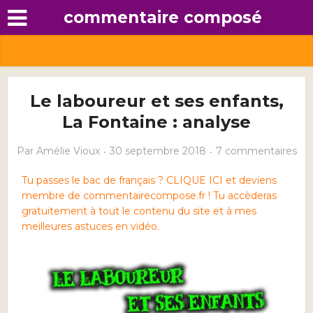
commentaire composé
Le laboureur et ses enfants,
La Fontaine : analyse
Par
Amélie Vioux
30 septembre 2018
7 commentaires
Tu passes le bac de français ? CLIQUE ICI et deviens
membre de commentairecompose.fr ! Tu accèderas
gratuitement à tout le contenu du site et à mes
meilleures astuces en vidéo.