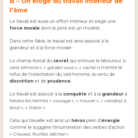
B – Un éloge du travail intérieur de
l’âme
Le travail est aussi un effort intérieur et exige une
force morale
dont le père est un modèle.
Dans cette fable, le travail est ainsi associé à la
grandeur et à la force morale :
Le champ lexical du
secret
qui entoure le laboureur («
sans témoins
», «
gardez-vous
», «
caché
») montre le
refus de l’ostentation du vieil homme, la vertu de
discrétion
et de
prudence
.
Le travail est associé à la
conquête
et à la
grandeur
à
travers les termes «
courage
», «
trouver
», «
viendrez à
bout
», «
trésor
».
Celui qui travaille est ainsi un
héros
plein d’
énergie
comme le suggère l’énumération des verbes d’action
«
Creusez, fouillez, bêchez
».