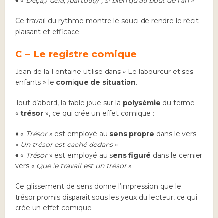
♦ «
Deçà,/ delà, /partout// ; si bien qu’au bout de l’an
»
Ce travail du rythme montre le souci de rendre le récit
plaisant et efficace.
C – Le registre comique
Jean de la Fontaine utilise dans « Le laboureur et ses
enfants » le
comique de situation
.
Tout d’abord, la fable joue sur la
polysémie
du terme
«
trésor
», ce qui crée un effet comique :
♦ «
Trésor
» est employé au
sens propre
dans le vers
«
Un trésor est caché dedans
»
♦ «
Trésor
» est employé au s
ens figuré
dans le dernier
vers «
Que le travail est un trésor
»
Ce glissement de sens donne l’impression que le
trésor promis disparait sous les yeux du lecteur, ce qui
crée un effet comique.