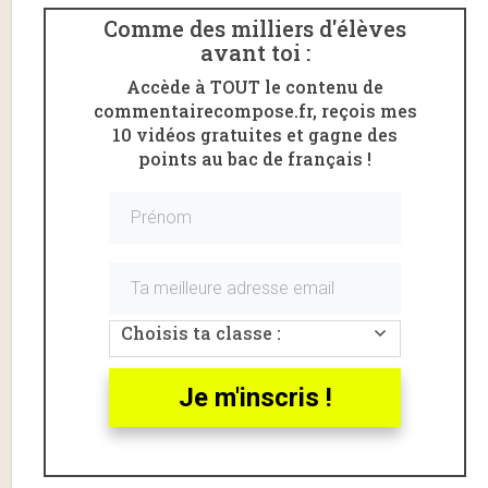
Comme des milliers d'élèves
avant toi :
Accède à TOUT le contenu de
commentairecompose.fr, reçois mes
10 vidéos gratuites et gagne des
points au bac de français !
Choisis ta classe :
Voici une
analyse linéaire
de la fable «
Les femmes
et le secret
» issue du livre VIII des
Fables
de La
Je m'inscris !
Fontaine.
Les femmes et le secret, La
Fontaine, introduction