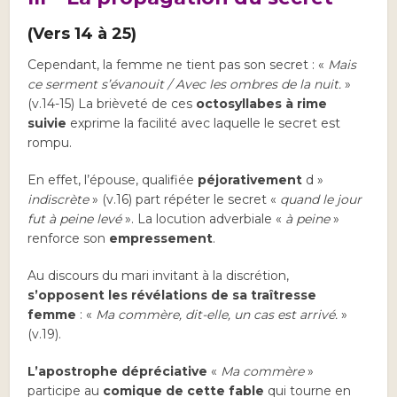
(Vers 14 à 25)
Cependant, la femme ne tient pas son secret : «
Mais
ce serment s’évanouit / Avec les ombres de la nuit.
»
(v.14-15) La brièveté de ces
octosyllabes à rime
suivie
exprime la facilité avec laquelle le secret est
rompu.
En effet, l’épouse, qualifiée
péjorativement
d »
indiscrète
» (v.16) part répéter le secret «
quand le jour
fut à peine levé
». La locution adverbiale «
à peine
»
renforce son
empressement
.
Au discours du mari invitant à la discrétion,
s’opposent les révélations de sa traîtresse
femme
: «
Ma commère, dit-elle, un cas est arrivé.
»
(v.19).
L’apostrophe dépréciative
«
Ma commère
»
participe au
comique de cette fable
qui tourne en