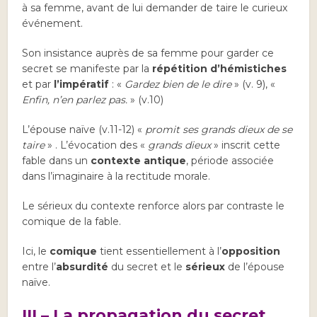
à sa femme, avant de lui demander de taire le curieux
événement.
Son insistance auprès de sa femme pour garder ce
secret se manifeste par la
répétition d’hémistiches
et par
l’impératif
: «
Gardez bien de le dire
» (v. 9), «
Enfin, n’en parlez pas.
» (v.10)
L’épouse naïve (v.11-12) «
promit ses grands dieux de se
taire
» . L’évocation des «
grands dieux
» inscrit cette
fable dans un
contexte antique
, période associée
dans l’imaginaire à la rectitude morale.
Le sérieux du contexte renforce alors par contraste le
comique de la fable.
Ici, le
comique
tient essentiellement à l’
opposition
entre l’
absurdité
du secret et le
sérieux
de l’épouse
naïve.
III – La propagation du secret