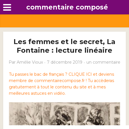
commentaire composé
Les femmes et le secret, La
Fontaine : lecture linéaire
Par
Amélie Vioux
7 décembre 2019
un commentaire
Tu passes le bac de français ? CLIQUE ICI et deviens
membre de commentairecompose.fr ! Tu accèderas
gratuitement à tout le contenu du site et à mes
meilleures astuces en vidéo.