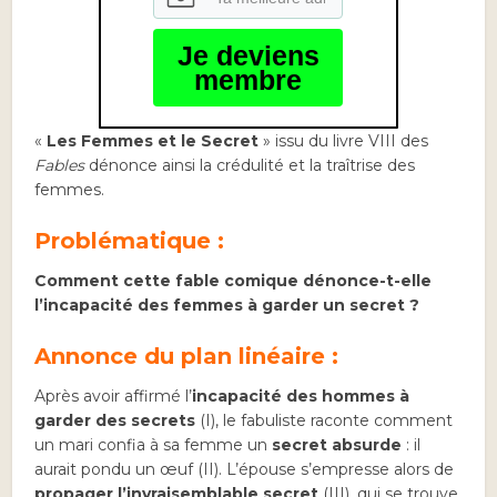
Je deviens
membre
«
Les Femmes et le Secret
» issu du livre VIII des
Fables
dénonce ainsi la crédulité et la traîtrise des
femmes.
Problématique
:
Comment cette fable comique dénonce-t-elle
l’incapacité des femmes à garder un secret ?
Annonce du plan linéaire :
Après avoir affirmé l’
incapacité des hommes à
garder des secrets
(I), le fabuliste raconte comment
un mari confia à sa femme un
secret absurde
: il
aurait pondu un œuf (II). L’épouse s’empresse alors de
propager l’invraisemblable secret
(III), qui se trouve