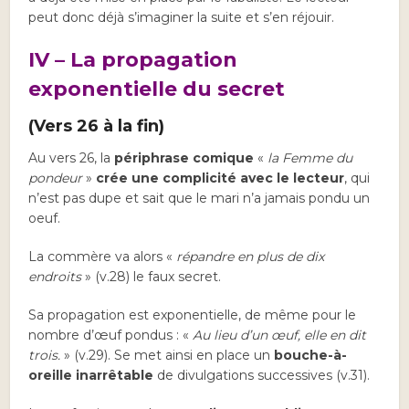
peut donc déjà s’imaginer la suite et s’en réjouir.
IV – La propagation
exponentielle du secret
(Vers 26 à la fin)
Au vers 26, la
périphrase comique
«
la Femme du
pondeur
»
crée une complicité avec le lecteur
, qui
n’est pas dupe et sait que le mari n’a jamais pondu un
oeuf.
La commère va alors «
répandre en plus de dix
endroits
» (v.28) le faux secret.
Sa propagation est exponentielle, de même pour le
nombre d’œuf pondus : «
Au lieu d’un œuf, elle en dit
trois.
» (v.29). Se met ainsi en place un
bouche-à-
oreille inarrêtable
de divulgations successives (v.31).