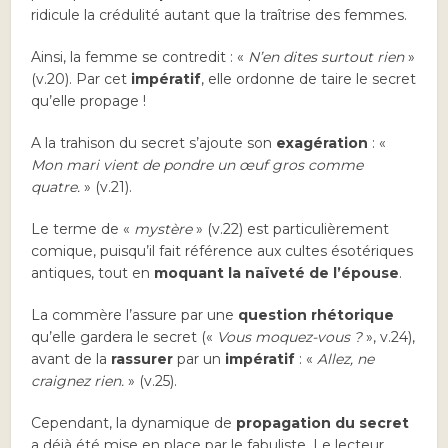
ridicule la crédulité autant que la traîtrise des femmes.
Ainsi, la femme se contredit : «
N’en dites surtout rien
»
(v.20). Par cet
impératif
, elle ordonne de taire le secret
qu’elle propage !
A la trahison du secret s’ajoute son
exagération
: «
Mon mari vient de pondre un œuf gros comme
quatre.
» (v.21).
Le terme de «
mystère
» (v.22) est particulièrement
comique, puisqu’il fait référence aux cultes ésotériques
antiques, tout en
moquant la naïveté de l’épouse
.
La commère l’assure par une
question rhétorique
qu’elle gardera le secret («
Vous moquez-vous ?
», v.24),
avant de la
rassurer
par un
impératif
: «
Allez, ne
craignez rien.
» (v.25).
Cependant, la dynamique de
propagation du secret
a déjà été mise en place par le fabuliste. Le lecteur