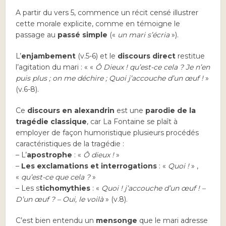
A partir du vers 5, commence un récit censé illustrer
cette morale explicite, comme en témoigne le
passage au
passé simple
(«
un mari s’écria
»).
L’
enjambement
(v.5-6) et le
discours direct
restitue
l’agitation du mari : « «
Ô Dieux ! qu’est-ce cela ? Je n’en
puis plus ; on me déchire ; Quoi j’accouche d’un œuf !
»
(v.6-8).
Ce
discours en alexandrin
est une
parodie de la
tragédie classique
, car La Fontaine se plaît à
employer de façon humoristique plusieurs procédés
caractéristiques de la tragédie :
– L’
apostrophe
: «
Ô dieux !
»
–
Les exclamations et interrogations
: «
Quoi !
» ,
«
qu’est-ce que cela ?
»
– Les s
tichomythies
: «
Quoi ! j’accouche d’un œuf ! –
D’un œuf ? – Oui, le voilà
» (v.8).
C’est bien entendu un
mensonge
que le mari adresse