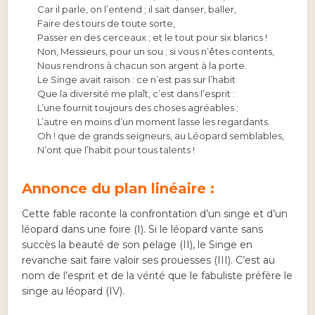
Car il parle, on l’entend ; il sait danser, baller,
Faire des tours de toute sorte,
Passer en des cerceaux ; et le tout pour six blancs !
Non, Messieurs, pour un sou ; si vous n’êtes contents,
Nous rendrons à chacun son argent à la porte.
Le Singe avait raison : ce n’est pas sur l’habit
Que la diversité me plaît, c’est dans l’esprit :
L’une fournit toujours des choses agréables ;
L’autre en moins d’un moment lasse les regardants.
Oh ! que de grands seigneurs, au Léopard semblables,
N’ont que l’habit pour tous talents !
Annonce du plan linéaire :
Cette fable raconte la confrontation d’un singe et d’un
léopard dans une foire (I). Si le léopard vante sans
succès la beauté de son pelage (II), le Singe en
revanche sait faire valoir ses prouesses (III). C’est au
nom de l’esprit et de la vérité que le fabuliste préfère le
singe au léopard (IV).