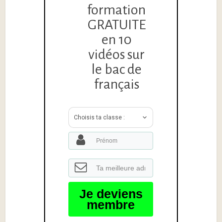
formation
GRATUITE
en 10
vidéos sur
le bac de
français
Choisis ta classe :
Je deviens
membre