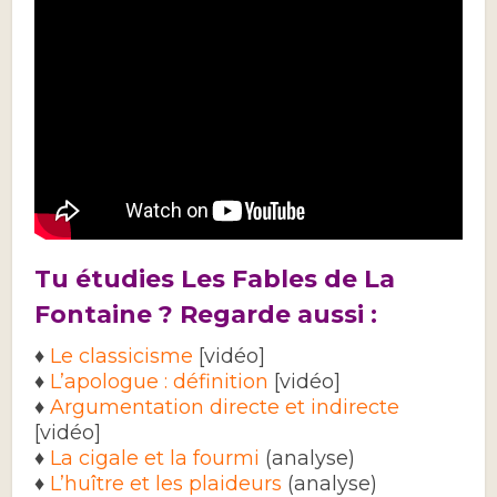
Tu étudies Les Fables de La
Fontaine ? Regarde aussi :
♦
Le classicisme
[vidéo]
♦
L’apologue : définition
[vidéo]
♦
Argumentation directe et indirecte
[vidéo]
♦
La cigale et la fourmi
(analyse)
♦
L’huître et les plaideurs
(analyse)