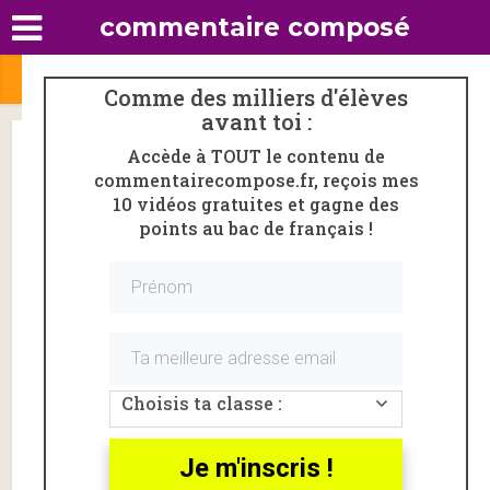
commentaire composé
Comme des milliers d'élèves
avant toi :
Le singe et le léopard, La
Accède à TOUT le contenu de
commentairecompose.fr, reçois mes
Fontaine : lecture linéaire
10 vidéos gratuites et gagne des
points au bac de français !
Par
Amélie Vioux
22 octobre 2019
6 commentaires
Tu passes le bac de français ? CLIQUE ICI et deviens
membre de commentairecompose.fr ! Tu accèderas
gratuitement à tout le contenu du site et à mes
meilleures astuces en vidéo.
Voici un
Choisis ta classe :
comme
ntaire
Je m'inscris !
linéaire