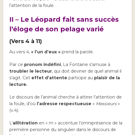
l’attention de la foule.
II – Le Léopard fait sans succès
l’éloge de son pelage varié
(Vers 4 à 11)
Au vers 4,
« l’un d’eux »
prend la parole.
Par ce
pronom indéfini
, La Fontaine s’amuse à
troubler le lecteur
, qui doit deviner de quel animal il
s’agit. Cet
effet d’attente
participe au
plaisir de la
lecture.
Le discours de l’animal cherche à attirer l’attention de
la foule, d’où
l’adresse respectueuse
«
Messieurs
»
(v.4).
L’
allitération
en « m » accentue l’omniprésence de la
première personne du singulier dans le discours de