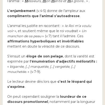
l’animal : «
M
essieurs,
m
on
m
érite et
m
a gloire
… » .
L’enjambement
(v.4-5) donne de l’ampleur aux
compliments que l’animal s’autoadresse
.
L’animal les justifie en racontant : «
le Roi m’a voulu
voir
», et soutient même que le roi voudrait «
Un
manchon de sa peau
» (v.7) tant il l’admire. Ces
affirmations hyperboliques et invérifiables
mettent en doute la véracité de ce discours.
S’ensuit un
éloge de son pelage
, dont la variété est
exprimée par
l’énumération d’adjectifs mélioratifs :
«
bigarrée, […] marquetée, […] vergetée, […]
mouchetée.
» (v.7-9).
Le lecteur devine dès lors que
c’est le léopard qui
s’exprime
.
On peut cependant souligner la
lourdeur de ce
discours promotionnel
, notamment par la longueur