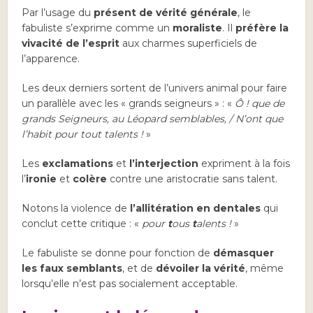
Par l’usage du
présent de vérité générale
, le
fabuliste s’exprime comme un
moraliste
. Il
préfère la
vivacité de l’esprit
aux charmes superficiels de
l’apparence.
Les deux derniers sortent de l’univers animal pour faire
un parallèle avec les « grands seigneurs » : «
Ô ! que de
grands Seigneurs, au Léopard semblables, / N’ont que
l’habit pour tout talents !
»
Les
exclamations
et
l’interjection
expriment à la fois
l’
ironie
et
colère
contre une aristocratie sans talent.
Notons la violence de
l’allitération en dentales
qui
conclut cette critique : «
pour
t
ous
t
alents !
»
Le fabuliste se donne pour fonction de
démasquer
les faux semblants
, et de
dévoiler la vérité
, même
lorsqu’elle n’est pas socialement acceptable.