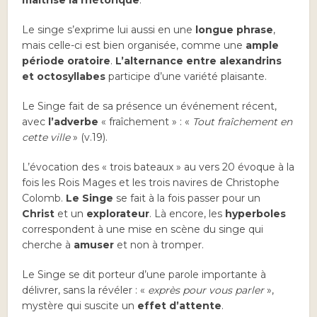
maîtrise la rhétorique
.
Le singe s’exprime lui aussi en une
longue phrase
,
mais celle-ci est bien organisée, comme une
ample
période oratoire
.
L’alternance entre alexandrins
et octosyllabes
participe d’une variété plaisante.
Le Singe fait de sa présence un événement récent,
avec
l’adverbe
« fraîchement » : «
Tout fraîchement en
cette ville
» (v.19).
L’évocation des « trois bateaux » au vers 20 évoque à la
fois les Rois Mages et les trois navires de Christophe
Colomb.
Le Singe
se fait à la fois passer pour un
Christ
et un
explorateur
. Là encore, les
hyperboles
correspondent à une mise en scène du singe qui
cherche à
amuser
et non à tromper.
Le Singe se dit porteur d’une parole importante à
délivrer, sans la révéler : «
exprès pour vous parler
»,
mystère qui suscite un
effet d’attente
.