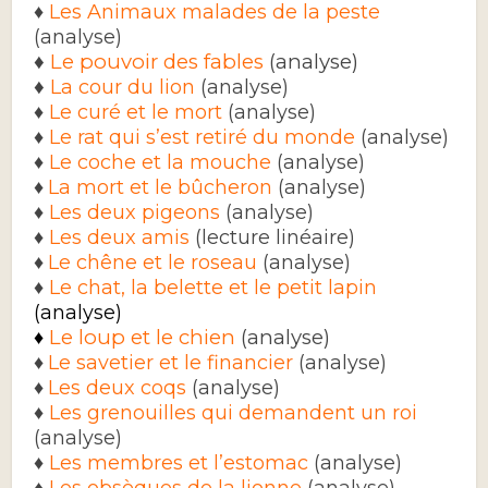
♦
Les Animaux malades de la peste
(analyse)
♦
Le pouvoir des fables
(analyse)
♦
La cour du lion
(analyse)
♦
Le curé et le mort
(analyse)
♦
Le rat qui s’est retiré du monde
(analyse)
♦
Le coche et la mouche
(analyse)
♦
La mort et le bûcheron
(analyse)
♦
Les deux pigeons
(analyse)
♦
Les deux amis
(lecture linéaire)
♦
Le chêne et le roseau
(analyse)
♦
Le chat, la belette et le petit lapin
(analyse)
Le loup et le chien
(analyse)
♦
♦
Le savetier et le financier
(analyse
)
♦
Les deux coqs
(analyse)
♦
Les grenouilles qui demandent un roi
(analyse)
♦
Les membres et l’estomac
(analyse)
♦
Les obsèques de la lionne
(analyse)