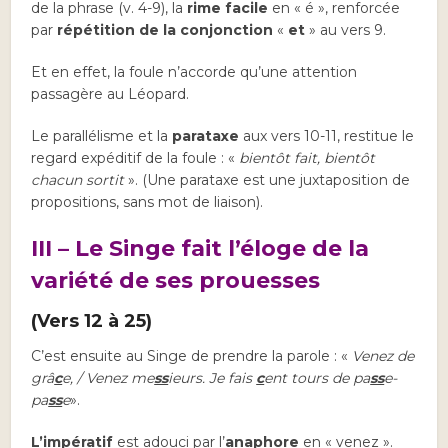
de la phrase (v. 4-9), la
rime facile
en « é », renforcée
par
répétition de la conjonction
«
et
» au vers 9.
Et en effet, la foule n’accorde qu’une attention
passagère au Léopard.
Le parallélisme et la
parataxe
aux vers 10-11, restitue le
regard expéditif de la foule : «
bientôt fait, bientôt
chacun sortit
». (Une parataxe est une juxtaposition de
propositions, sans mot de liaison).
III – Le Singe fait l’éloge de la
variété de ses prouesses
(Vers 12 à 25)
C’est ensuite au Singe de prendre la parole : «
Venez de
grâ
c
e, / Venez me
ss
ieurs. Je fais
c
ent tours de pa
ss
e-
pa
ss
e
».
L’impératif
est adouci par l’
anaphore
en « venez ».