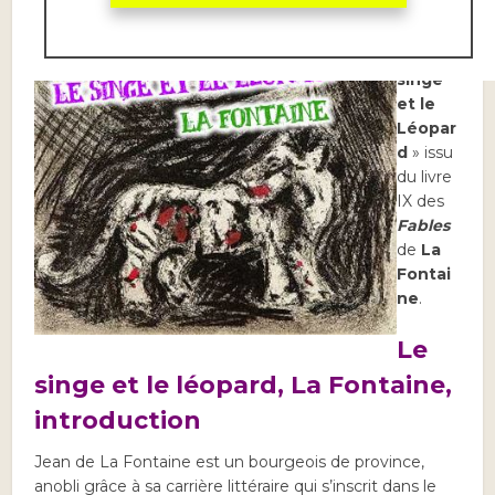
de la
fable
«
Le
singe
et le
Léopar
d
» issu
du livre
IX des
Fables
de
La
Fontai
ne
.
Le
singe et le léopard, La Fontaine,
introduction
Jean de La Fontaine est un bourgeois de province,
anobli grâce à sa carrière littéraire qui s’inscrit dans le