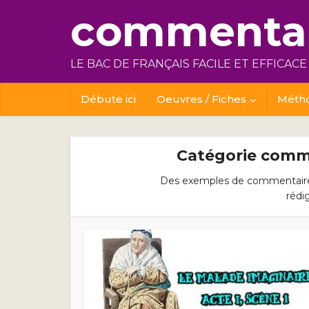
commentai
LE BAC DE FRANÇAIS FACILE ET EFFICACE
Débute ici
Oeuvres / Fiches
Méth
Catégorie comm
Des exemples de commentaire 
rédi