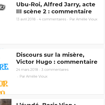
Ubu-Roi, Alfred Jarry, acte
III scène 2 : commentaire
13 avril 2018
4 commentaires
Par
Amélie Vioux
Discours sur la misère,
Victor Hugo : commentaire
24 mars 2018
3 commentaires
Par
Amélie Vioux