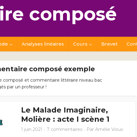
re composé
ode
Analyses linéaires
Cours
Brevet
Con
entaire composé exemple
composé et commentaire littéraire niveau bac
gés par un professeur !
Le Malade Imaginaire,
Molière : acte I scène 1
1 juin 2021
7 commentaires
Par
Amélie Vioux