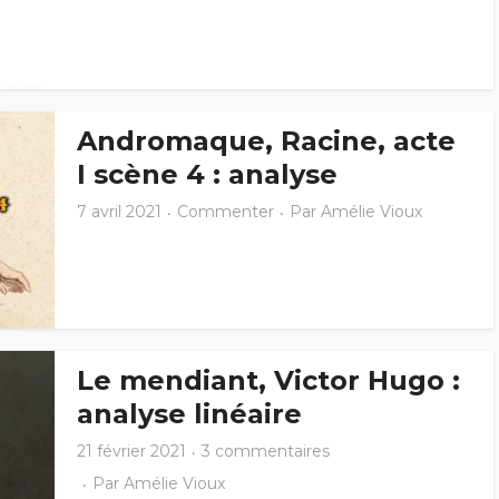
Andromaque, Racine, acte
I scène 4 : analyse
7 avril 2021
Commenter
Par
Amélie Vioux
Le mendiant, Victor Hugo :
analyse linéaire
21 février 2021
3 commentaires
Par
Amélie Vioux