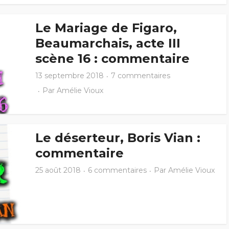
Le Mariage de Figaro,
Beaumarchais, acte III
scène 16 : commentaire
13 septembre 2018
7 commentaires
Par
Amélie Vioux
Le déserteur, Boris Vian :
commentaire
25 août 2018
6 commentaires
Par
Amélie Vioux