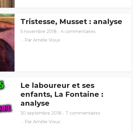
Tristesse, Musset : analyse
5 novembre 2018
4 commentaires
Par
Amélie Vioux
Le laboureur et ses
enfants, La Fontaine :
analyse
30 septembre 2018
7 commentaires
Par
Amélie Vioux